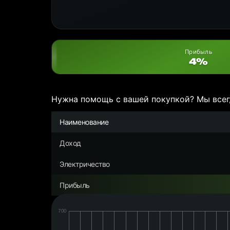
Прибыль
4%
Нужна помощь с вашей покупкой? Мы всег
Наименование
Доход
Электричество
Прибыль
Дата:
Чистая
прибыль/