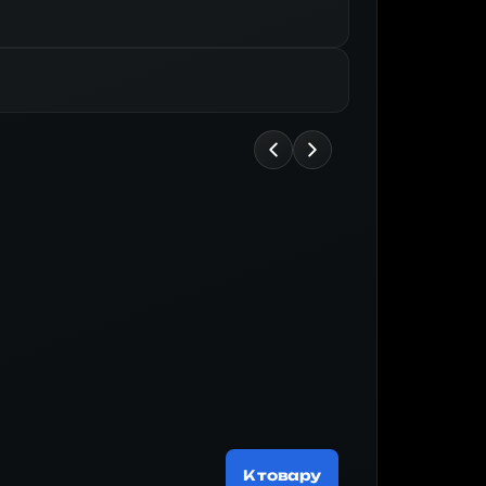
Майнер
200 537 
К товару