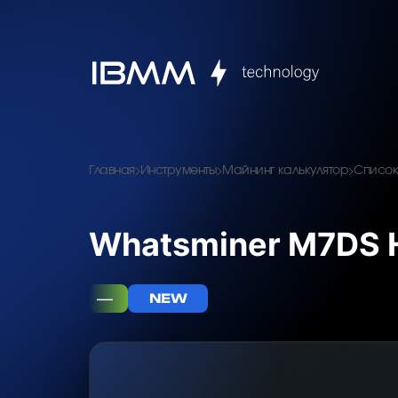
Главная
Инструменты
Майнинг калькулятор
Список
Whatsminer M7DS H
—
NEW