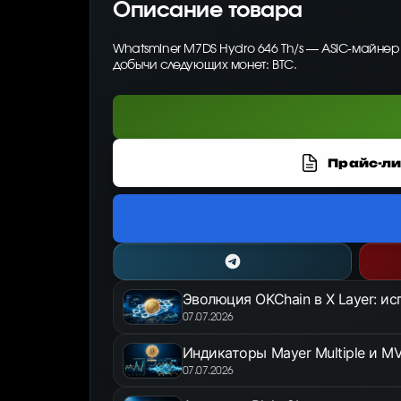
Описание товара
Whatsminer M7DS Hydro 646 Th/s — ASIC-майнер
добычи следующих монет: BTC.
Прайс-ли
Эволюция OKChain в X Layer: и
07.07.2026
Индикаторы Mayer Multiple и MV
07.07.2026