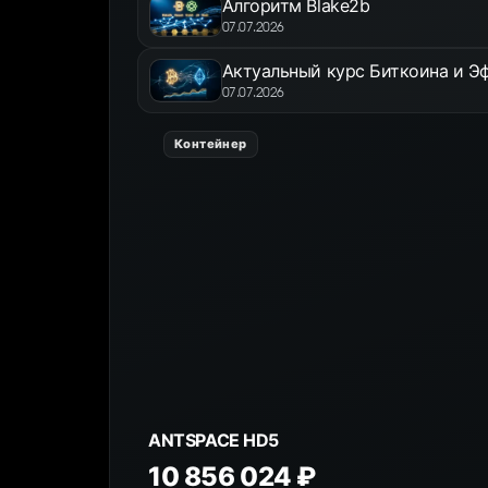
Алгоритм Blake2b
07.07.2026
Актуальный курс Биткоина и Эф
07.07.2026
Контейнер
ANTSPACE HD5
10 856 024 ₽
К товару