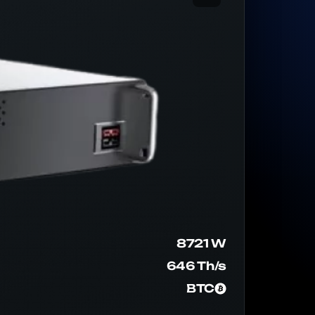
8721 W
646 Th/s
BTC