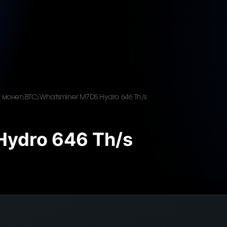
 монет
BTC
Whatsminer M7DS Hydro 646 Th/s
ydro 646 Th/s