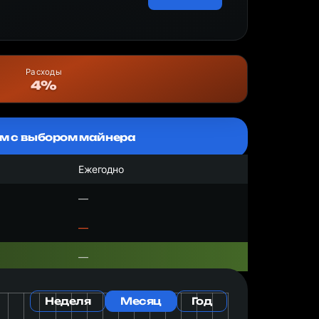
Расходы
4%
м с выбором майнера
Ежегодно
—
—
—
Неделя
Месяц
Год