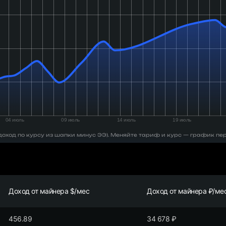
 (доход по курсу из шапки минус ЭЭ). Меняйте тариф и курс — график пе
Доход от майнера $/мес
Доход от майнера ₽/ме
456.89
34 678
₽