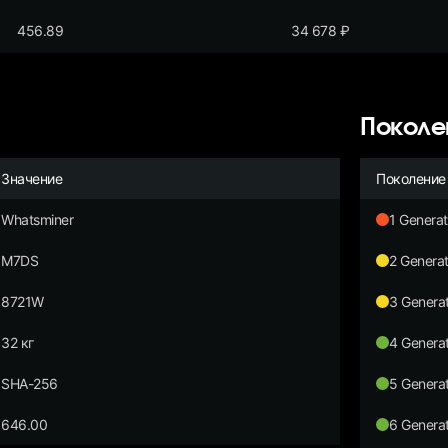
456.89
34 678
₽
Поколе
Значение
Поколение
Whatsminer
1 Generat
M7DS
2 Generat
8721W
3 Generat
32 кг
4 Generat
SHA-256
5 Generat
646.00
6 Generat