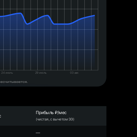
ресчитывается.
Прибыль ₽/мес
с
(чистая, с вычетом ЭЭ)
—