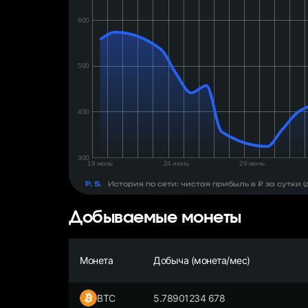
день:
₽
P. S.
История по сети: чистая прибыль в ₽ за сутки
Добываемые монеты
Монета
Добыча (монета/мес)
BTC
5.78901234 678