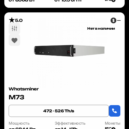
5.0
—
Нет в наличии
Whatsminer
M73
472 - 526 Th/s
Мощность
Эффективность
Монеты