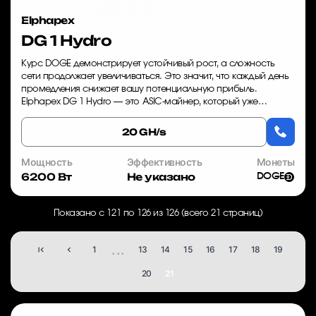
Elphapex
DG 1 Hydro
Курс DOGE демонстрирует устойчивый рост, а сложность
сети продолжает увеличиваться. Это значит, что каждый день
промедления снижает вашу потенциальную прибыль.
Elphapex DG 1 Hydro — это ASIC-майнер, который уже
сегодня начинает окупаться, обеспечивая...
20 GH/s
Мощность
Эффективность
Монеты
6200 Вт
Не указано
DOGE
Показано с 121 по 126 из 126 (всего 21 страниц)
...
1
13
14
15
16
17
18
19
20
21