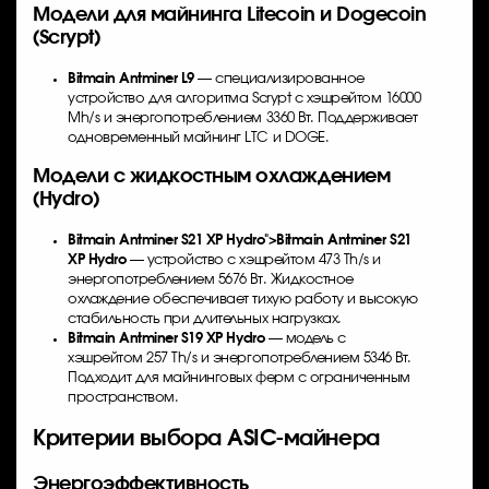
Модели для майнинга Litecoin и Dogecoin
(Scrypt)
Bitmain Antminer L9
— специализированное
устройство для алгоритма Scrypt с хэшрейтом 16000
Mh/s и энергопотреблением 3360 Вт. Поддерживает
одновременный майнинг LTC и DOGE.
Модели с жидкостным охлаждением
(Hydro)
Bitmain Antminer S21 XP
Hydro">
Bitmain Antminer S21
XP
Hydro
— устройство с хэшрейтом 473 Th/s и
энергопотреблением 5676 Вт. Жидкостное
охлаждение обеспечивает тихую работу и высокую
стабильность при длительных нагрузках.
Bitmain Antminer S19 XP Hydro
— модель с
хэшрейтом 257 Th/s и энергопотреблением 5346 Вт.
Подходит для майнинговых ферм с ограниченным
пространством.
Критерии выбора ASIC-майнера
Энергоэффективность