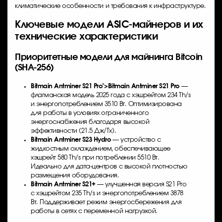
климатические особенности и требования к инфраструктуре.
Ключевые модели ASIC-майнеров и их
технические характеристики
Приоритетные модели для майнинга Bitcoin
(SHA-256)
Bitmain Antminer S21
Pro">
Bitmain Antminer S21
Pro
—
флагманская модель 2025 года с хэшрейтом 234 Th/s
и энергопотреблением 3510 Вт. Оптимизирована
для работы в условиях ограниченного
энергоснабжения благодаря высокой
эффективности (21.5 Дж/Тх).
Bitmain Antminer S23 Hydro
— устройство с
жидкостным охлаждением, обеспечивающее
хэшрейт 580 Th/s при потреблении 5510 Вт.
Идеально для дата-центров с высокой плотностью
размещения оборудования.
Bitmain Antminer S21+
— улучшенная версия S21 Pro
с хэшрейтом 235 Th/s и энергопотреблением 3878
Вт. Поддерживает режим энергосбережения для
работы в сетях с переменной нагрузкой.