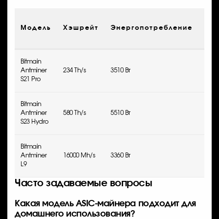
Эфф
Модель
Хэшрейт
Энергопотребление
(Дж
Bitmain
Antminer
234 Th/s
3510 Вт
21.5
S21 Pro
Bitmain
Antminer
580 Th/s
5510 Вт
19.0
S23 Hydro
Bitmain
Antminer
16000 Mh/s
3360 Вт
0.21
L9
Часто задаваемые вопросы
Какая модель ASIC-майнера подходит для
домашнего использования?