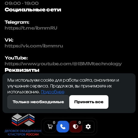
09:00 - 19:00
Социальные сети
Telegram:
https://t.me/ibmmRU
VK:
https://vk.com/ibmmru
YouTube:
https://www.youtube.com/@IBMMtechnology
Реквизиты
Мы используем cookie для работы сайта, аналитики и
IBMM | technology
улучшения сервиса. Продолжая, вы принимаете их
ИНН: 5032334982
использование.
Подробнее
ОГРН: 1215000115230
Только необходимые
Принять все
143009, Московская область, г. Одинцово, ул.
Северная, д. 5, к. 3, кв. 353, ком. 1
0
0