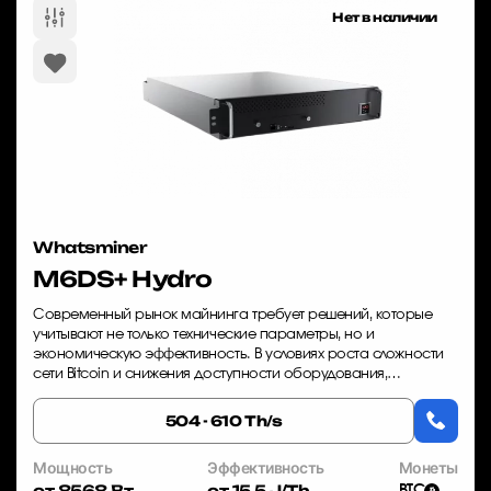
Нет в наличии
Whatsminer
M6DS+ Hydro
Современный рынок майнинга требует решений, которые
учитывают не только технические параметры, но и
экономическую эффективность. В условиях роста сложности
сети Bitcoin и снижения доступности оборудования,
Whatsminer M6DS+ Hydro представляет собой оп...
504 - 610 Th/s
Мощность
Эффективность
Монеты
от 8568 Вт
от 15.5 J/Th
BTC