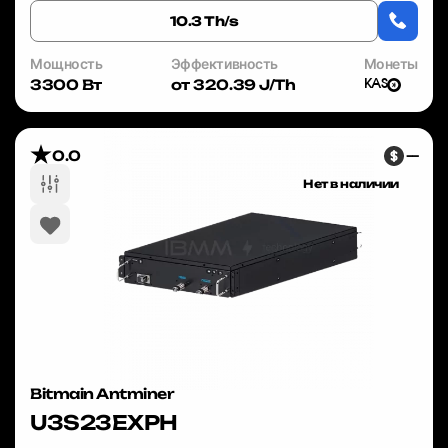
10.3 Th/s
Мощность
Эффективность
Монеты
3300 Вт
от 320.39 J/Th
KAS
0.0
—
Нет в наличии
Bitmain Antminer
U3S23EXPH