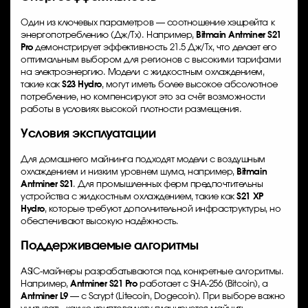
Один из ключевых параметров — соотношение хэшрейта к
энергопотреблению (Дж/Тх). Например,
Bitmain Antminer S21
Pro
демонстрирует эффективность 21.5 Дж/Тх, что делает его
оптимальным выбором для регионов с высокими тарифами
на электроэнергию. Модели с жидкостным охлаждением,
такие как
S23 Hydro
, могут иметь более высокое абсолютное
потребление, но компенсируют это за счёт возможности
работы в условиях высокой плотности размещения.
Условия эксплуатации
Для домашнего майнинга подходят модели с воздушным
охлаждением и низким уровнем шума, например,
Bitmain
Antminer S21
. Для промышленных ферм предпочтительны
устройства с жидкостным охлаждением, такие как
S21 XP
Hydro
, которые требуют дополнительной инфраструктуры, но
обеспечивают высокую надёжность.
Поддерживаемые алгоритмы
ASIC-майнеры разрабатываются под конкретные алгоритмы.
Например,
Antminer S21 Pro
работает с SHA-256 (Bitcoin), а
Antminer L9
— с Scrypt (Litecoin, Dogecoin). При выборе важно