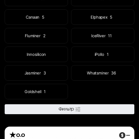
Canaan
5
Elphapex
5
Fluminer
2
IceRiver
11
Innosilicon
iPollo
1
Jasminer
3
Whatsminer
36
Goldshell
1
Фильтр
0.0
—