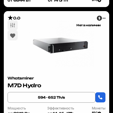
от 6844 Вт
от 14 J/Th
BTC
0.0
—
Нет в наличии
Whatsminer
M7D Hydro
594 - 652 Th/s
Мощность
Эффективность
Монеты