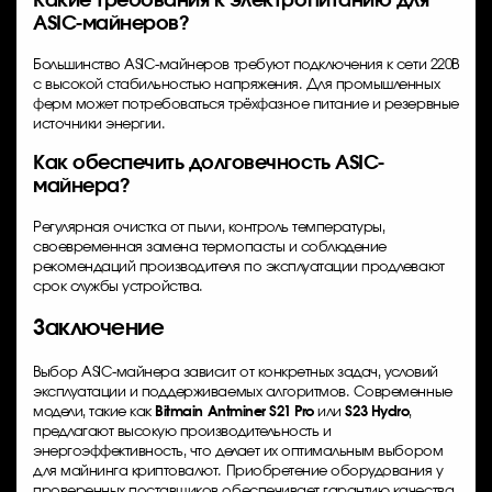
Какие требования к электропитанию для
ASIC-майнеров?
Большинство ASIC-майнеров требуют подключения к сети 220В
с высокой стабильностью напряжения. Для промышленных
ферм может потребоваться трёхфазное питание и резервные
источники энергии.
Как обеспечить долговечность ASIC-
майнера?
Регулярная очистка от пыли, контроль температуры,
своевременная замена термопасты и соблюдение
рекомендаций производителя по эксплуатации продлевают
срок службы устройства.
Заключение
Выбор ASIC-майнера зависит от конкретных задач, условий
эксплуатации и поддерживаемых алгоритмов. Современные
модели, такие как
Bitmain Antminer S21 Pro
или
S23 Hydro
,
предлагают высокую производительность и
энергоэффективность, что делает их оптимальным выбором
для майнинга криптовалют. Приобретение оборудования у
проверенных поставщиков обеспечивает гарантию качества