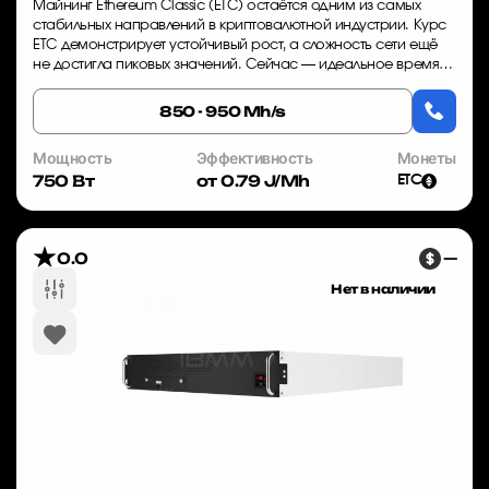
Майнинг Ethereum Classic (ETC) остаётся одним из самых
стабильных направлений в криптовалютной индустрии. Курс
ETC демонстрирует устойчивый рост, а сложность сети ещё
не достигла пиковых значений. Сейчас — идеальное время
для входа в майнинг с оборуд...
850 - 950 Mh/s
Мощность
Эффективность
Монеты
750 Вт
от 0.79 J/Mh
ETC
0.0
—
Нет в наличии