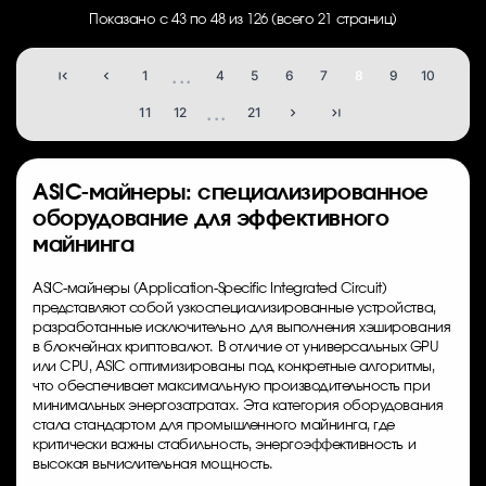
Показано с 43 по 48 из 126 (всего 21 страниц)
...
1
4
5
6
7
8
9
10
...
11
12
21
ASIC-майнеры: специализированное
оборудование для эффективного
майнинга
ASIC-майнеры (Application-Specific Integrated Circuit)
представляют собой узкоспециализированные устройства,
разработанные исключительно для выполнения хэширования
в блокчейнах криптовалют. В отличие от универсальных GPU
или CPU, ASIC оптимизированы под конкретные алгоритмы,
что обеспечивает максимальную производительность при
минимальных энергозатратах. Эта категория оборудования
стала стандартом для промышленного майнинга, где
критически важны стабильность, энергоэффективность и
высокая вычислительная мощность.