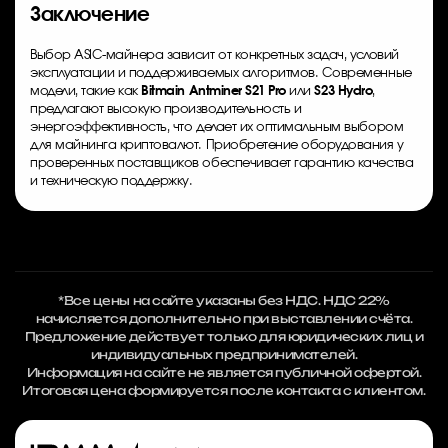
Заключение
Выбор ASIC-майнера зависит от конкретных задач, условий
эксплуатации и поддерживаемых алгоритмов. Современные
модели, такие как
Bitmain Antminer S21 Pro
или
S23 Hydro
,
предлагают высокую производительность и
энергоэффективность, что делает их оптимальным выбором
для майнинга криптовалют. Приобретение оборудования у
проверенных поставщиков обеспечивает гарантию качества
и техническую поддержку.
*Все цены на сайте указаны без НДС. НДС 22%
начисляется дополнительно при выставлении счёта.
Предложение действует только для юридических лиц и
индивидуальных предпринимателей.
Информация на сайте не является публичной офертой.
Итоговая цена формируется после контакта с клиентом.