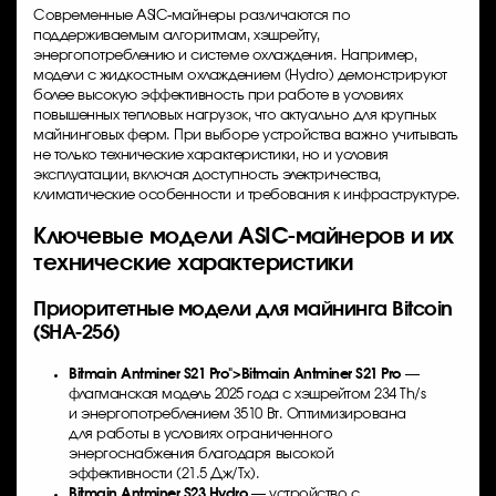
Современные ASIC-майнеры различаются по
поддерживаемым алгоритмам, хэшрейту,
энергопотреблению и системе охлаждения. Например,
модели с жидкостным охлаждением (Hydro) демонстрируют
более высокую эффективность при работе в условиях
повышенных тепловых нагрузок, что актуально для крупных
майнинговых ферм. При выборе устройства важно учитывать
не только технические характеристики, но и условия
эксплуатации, включая доступность электричества,
климатические особенности и требования к инфраструктуре.
Ключевые модели ASIC-майнеров и их
технические характеристики
Приоритетные модели для майнинга Bitcoin
(SHA-256)
Bitmain Antminer S21
Pro">
Bitmain Antminer S21
Pro
—
флагманская модель 2025 года с хэшрейтом 234 Th/s
и энергопотреблением 3510 Вт. Оптимизирована
для работы в условиях ограниченного
энергоснабжения благодаря высокой
эффективности (21.5 Дж/Тх).
Bitmain Antminer S23 Hydro
— устройство с