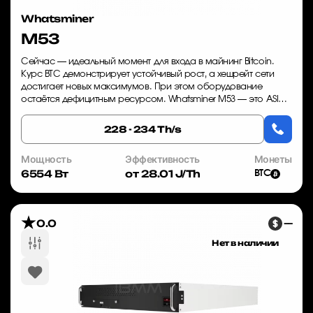
Whatsminer
M53
Сейчас — идеальный момент для входа в майнинг Bitcoin.
Курс BTC демонстрирует устойчивый рост, а хешрейт сети
достигает новых максимумов. При этом оборудование
остаётся дефицитным ресурсом. Whatsminer M53 — это ASIC,
который сочетает высокую производ...
228 - 234 Th/s
Мощность
Эффективность
Монеты
6554 Вт
от 28.01 J/Th
BTC
0.0
—
Нет в наличии