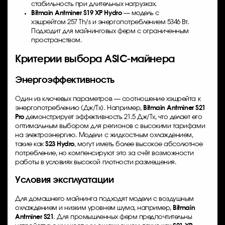
стабильность при длительных нагрузках.
Bitmain Antminer S19 XP Hydro
— модель с
хэшрейтом 257 Th/s и энергопотреблением 5346 Вт.
Подходит для майнинговых ферм с ограниченным
пространством.
Критерии выбора ASIC-майнера
Энергоэффективность
Один из ключевых параметров — соотношение хэшрейта к
энергопотреблению (Дж/Тх). Например,
Bitmain Antminer S21
Pro
демонстрирует эффективность 21.5 Дж/Тх, что делает его
оптимальным выбором для регионов с высокими тарифами
на электроэнергию. Модели с жидкостным охлаждением,
такие как
S23 Hydro
, могут иметь более высокое абсолютное
потребление, но компенсируют это за счёт возможности
работы в условиях высокой плотности размещения.
Условия эксплуатации
Для домашнего майнинга подходят модели с воздушным
охлаждением и низким уровнем шума, например,
Bitmain
Antminer S21
. Для промышленных ферм предпочтительны