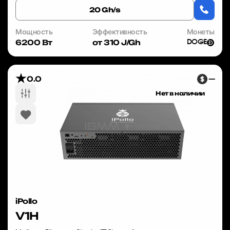
20 Gh/s
Мощность
Эффективность
Монеты
6200 Вт
от 310 J/Gh
DOGE
0.0
—
Нет в наличии
iPollo
V1H