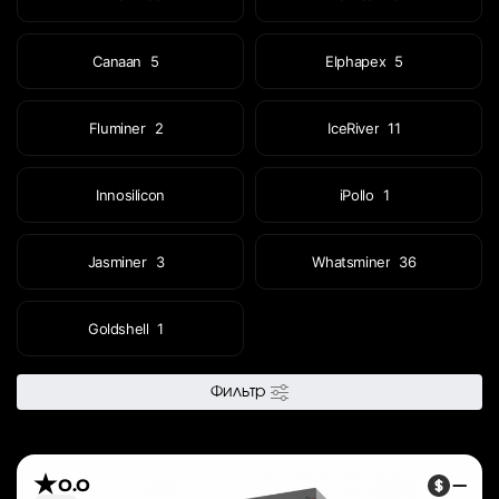
Canaan
5
Elphapex
5
Fluminer
2
IceRiver
11
Innosilicon
iPollo
1
Jasminer
3
Whatsminer
36
Goldshell
1
Фильтр
0.0
—