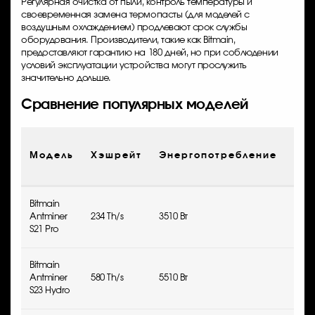
Регулярная очистка от пыли, контроль температуры и
своевременная замена термопасты (для моделей с
воздушным охлаждением) продлевают срок службы
оборудования. Производители, такие как Bitmain,
предоставляют гарантию на 180 дней, но при соблюдении
условий эксплуатации устройства могут прослужить
значительно дольше.
Сравнение популярных моделей
Эфф
Модель
Хэшрейт
Энергопотребление
(Дж
Bitmain
Antminer
234 Th/s
3510 Вт
21.5
S21 Pro
Bitmain
Antminer
580 Th/s
5510 Вт
19.0
S23 Hydro