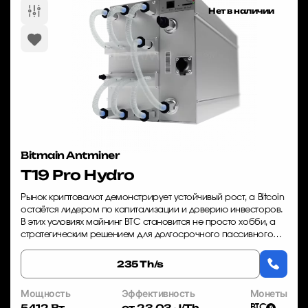
Нет в наличии
Bitmain Antminer
T19 Pro Hydro
Рынок криптовалют демонстрирует устойчивый рост, а Bitcoin
остаётся лидером по капитализации и доверию инвесторов.
В этих условиях майнинг BTC становится не просто хобби, а
стратегическим решением для долгосрочного пассивного
дохода. Однако время игр...
235 Th/s
Мощность
Эффективность
Монеты
5412 Вт
от 23.03 J/Th
BTC