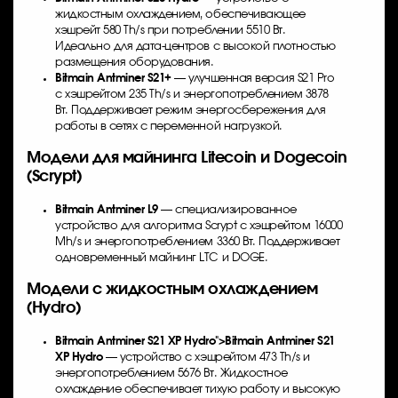
жидкостным охлаждением, обеспечивающее
хэшрейт 580 Th/s при потреблении 5510 Вт.
Идеально для дата-центров с высокой плотностью
размещения оборудования.
Bitmain Antminer S21+
— улучшенная версия S21 Pro
с хэшрейтом 235 Th/s и энергопотреблением 3878
Вт. Поддерживает режим энергосбережения для
работы в сетях с переменной нагрузкой.
Модели для майнинга Litecoin и Dogecoin
(Scrypt)
Bitmain Antminer L9
— специализированное
устройство для алгоритма Scrypt с хэшрейтом 16000
Mh/s и энергопотреблением 3360 Вт. Поддерживает
одновременный майнинг LTC и DOGE.
Модели с жидкостным охлаждением
(Hydro)
Bitmain Antminer S21 XP
Hydro">
Bitmain Antminer S21
XP
Hydro
— устройство с хэшрейтом 473 Th/s и
энергопотреблением 5676 Вт. Жидкостное
охлаждение обеспечивает тихую работу и высокую