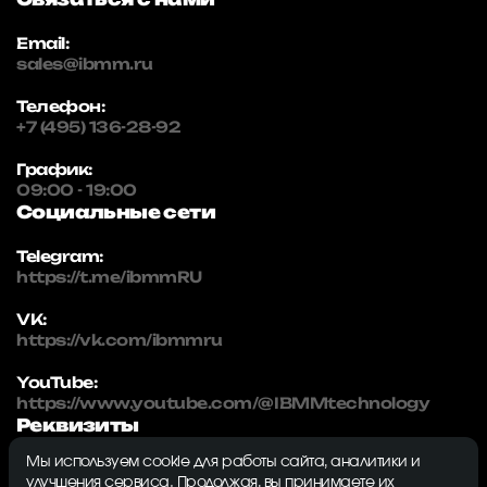
Email:
sales@ibmm.ru
Телефон:
+7 (495) 136-28-92
График:
09:00 - 19:00
Социальные сети
Telegram:
https://t.me/ibmmRU
VK:
https://vk.com/ibmmru
YouTube:
https://www.youtube.com/@IBMMtechnology
Реквизиты
Мы используем cookie для работы сайта, аналитики и
IBMM | technology
улучшения сервиса. Продолжая, вы принимаете их