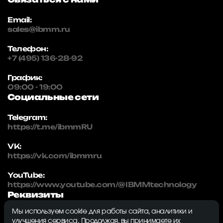
Email:
sales@ibmm.ru
Телефон:
+7 (495) 136-28-92
График:
09:00 - 19:00
Социальные сети
Telegram:
https://t.me/ibmmRU
VK:
https://vk.com/ibmmru
YouTube:
https://www.youtube.com/@IBMMtechnology
Реквизиты
Мы используем cookie для работы сайта, аналитики и
IBMM | technology
улучшения сервиса. Продолжая, вы принимаете их