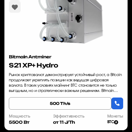
Bitmain Antminer
S21 XP+ Hydro
Рынок криптовалют демонстрирует устойчивый рост, а Bitcoin
продолжает укреплять позиции как ведущая цифровая
валюта. В таких условиях майнинг BTC становится не только
выгодным, но и стратегически важным решением. Bitmain
Antminer S21 XP+ Hydro — это ...
500 Th/s
Мощность
Эффективность
Монеты
5500 Вт
от 11 J/Th
BTC