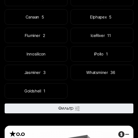
Canaan
5
Elphapex
5
Fluminer
2
IceRiver
11
Innosilicon
iPollo
1
Jasminer
3
Whatsminer
36
Goldshell
1
Фильтр
0.0
—