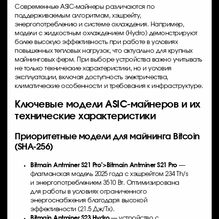
Современные ASIC-майнеры различаются по
поддерживаемым алгоритмам, хэшрейту,
энергопотреблению и системе охлаждения. Например,
модели с жидкостным охлаждением (Hydro) демонстрируют
более высокую эффективность при работе в условиях
повышенных тепловых нагрузок, что актуально для крупных
майнинговых ферм. При выборе устройства важно учитывать
не только технические характеристики, но и условия
эксплуатации, включая доступность электричества,
климатические особенности и требования к инфраструктуре.
Ключевые модели ASIC-майнеров и их
технические характеристики
Приоритетные модели для майнинга Bitcoin
(SHA-256)
Bitmain Antminer S21
Pro">
Bitmain Antminer S21
Pro
—
флагманская модель 2025 года с хэшрейтом 234 Th/s
и энергопотреблением 3510 Вт. Оптимизирована
для работы в условиях ограниченного
энергоснабжения благодаря высокой
эффективности (21.5 Дж/Тх).
Bitmain Antminer S23 Hydro
— устройство с