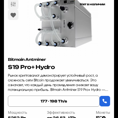
Нет в наличии
Bitmain Antminer
S19 Pro+ Hydro
Рынок криптовалют демонстрирует устойчивый рост, а
сложность сети Bitcoin продолжает увеличиваться. Это
означает, что каждый день промедления снижает вашу
потенциальную прибыль. Bitmain Antminer S19 Pro+ Hydro —
это оборудование, которое позволяет ва...
177 - 198 Th/s
Мощность
Эффективность
Монеты
5252 Вт
от 26.53 J/Th
BTC