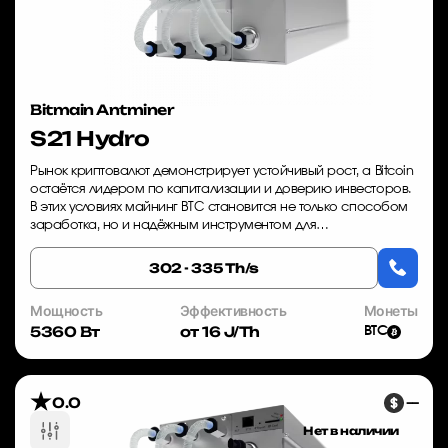
Bitmain Antminer
S21 Hydro
Рынок криптовалют демонстрирует устойчивый рост, а Bitcoin
остаётся лидером по капитализации и доверию инвесторов.
В этих условиях майнинг BTC становится не только способом
заработка, но и надёжным инструментом для
диверсификации активов. Однако, что...
302 - 335 Th/s
Мощность
Эффективность
Монеты
5360 Вт
от 16 J/Th
BTC
0.0
—
Нет в наличии