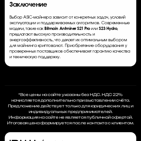
Заключение
Выбор ASIC-майнера зависит от конкретных задач, условий
эксплуатации и поддерживаемых алгоритмов. Современные
модели, такие как
Bitmain Antminer S21 Pro
или
S23 Hydro
,
предлагают высокую производительность и
энергоэффективность, что делает их оптимальным выбором
для майнинга криптовалют. Приобретение оборудования у
проверенных поставщиков обеспечивает гарантию качества
и техническую поддержку.
*Все цены на сайте указаны без НДС. НДС 22%
начисляется дополнительно при выставлении счёта.
Предложение действует только для юридических лиц и
индивидуальных предпринимателей.
Информация на сайте не является публичной офертой.
Итоговая цена формируется после контакта с клиентом.