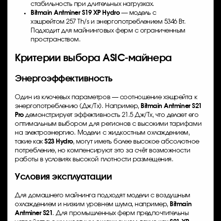
стабильность при длительных нагрузках.
Bitmain Antminer S19 XP Hydro
— модель с
хэшрейтом 257 Th/s и энергопотреблением 5346 Вт.
Подходит для майнинговых ферм с ограниченным
пространством.
Критерии выбора ASIC-майнера
Энергоэффективность
Один из ключевых параметров — соотношение хэшрейта к
энергопотреблению (Дж/Тх). Например,
Bitmain Antminer S21
Pro
демонстрирует эффективность 21.5 Дж/Тх, что делает его
оптимальным выбором для регионов с высокими тарифами
на электроэнергию. Модели с жидкостным охлаждением,
такие как
S23 Hydro
, могут иметь более высокое абсолютное
потребление, но компенсируют это за счёт возможности
работы в условиях высокой плотности размещения.
Условия эксплуатации
Для домашнего майнинга подходят модели с воздушным
охлаждением и низким уровнем шума, например,
Bitmain
Antminer S21
. Для промышленных ферм предпочтительны