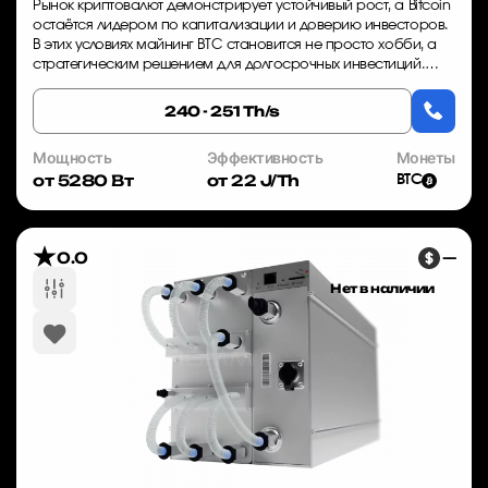
Рынок криптовалют демонстрирует устойчивый рост, а Bitcoin
остаётся лидером по капитализации и доверию инвесторов.
В этих условиях майнинг BTC становится не просто хобби, а
стратегическим решением для долгосрочных инвестиций.
Однако время играет прот...
240 - 251 Th/s
Мощность
Эффективность
Монеты
от 5280 Вт
от 22 J/Th
BTC
0.0
—
Нет в наличии