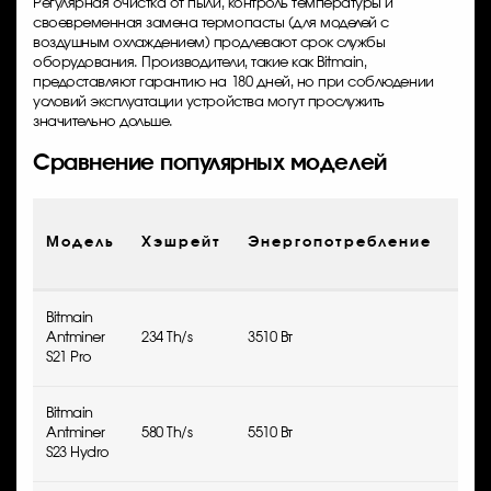
Регулярная очистка от пыли, контроль температуры и
своевременная замена термопасты (для моделей с
воздушным охлаждением) продлевают срок службы
оборудования. Производители, такие как Bitmain,
предоставляют гарантию на 180 дней, но при соблюдении
условий эксплуатации устройства могут прослужить
значительно дольше.
Сравнение популярных моделей
Эфф
Модель
Хэшрейт
Энергопотребление
(Дж
Bitmain
Antminer
234 Th/s
3510 Вт
21.5
S21 Pro
Bitmain
Antminer
580 Th/s
5510 Вт
19.0
S23 Hydro