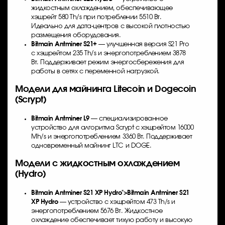
жидкостным охлаждением, обеспечивающее
хэшрейт 580 Th/s при потреблении 5510 Вт.
Идеально для дата-центров с высокой плотностью
размещения оборудования.
Bitmain Antminer S21+
— улучшенная версия S21 Pro
с хэшрейтом 235 Th/s и энергопотреблением 3878
Вт. Поддерживает режим энергосбережения для
работы в сетях с переменной нагрузкой.
Модели для майнинга Litecoin и Dogecoin
(Scrypt)
Bitmain Antminer L9
— специализированное
устройство для алгоритма Scrypt с хэшрейтом 16000
Mh/s и энергопотреблением 3360 Вт. Поддерживает
одновременный майнинг LTC и DOGE.
Модели с жидкостным охлаждением
(Hydro)
Bitmain Antminer S21 XP
Hydro">
Bitmain Antminer S21
XP
Hydro
— устройство с хэшрейтом 473 Th/s и
энергопотреблением 5676 Вт. Жидкостное
охлаждение обеспечивает тихую работу и высокую