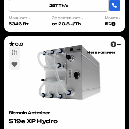
257 Th/s
Мощность
Эффективность
Монеты
5346 Вт
от 20.8 J/Th
BTC
0.0
—
Нет в наличии
Bitmain Antminer
S19e XP Hydro