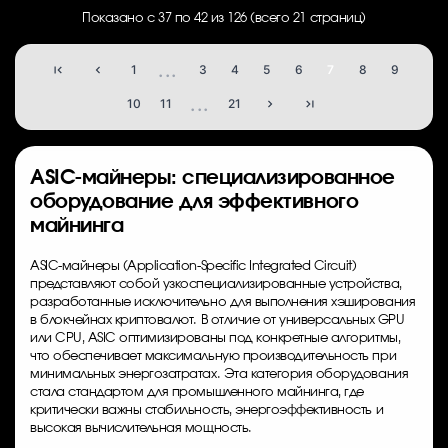
Показано с 37 по 42 из 126 (всего 21 страниц)
...
1
3
4
5
6
7
8
9
...
10
11
21
ASIC-майнеры: специализированное
оборудование для эффективного
майнинга
ASIC-майнеры (Application-Specific Integrated Circuit)
представляют собой узкоспециализированные устройства,
разработанные исключительно для выполнения хэширования
в блокчейнах криптовалют. В отличие от универсальных GPU
или CPU, ASIC оптимизированы под конкретные алгоритмы,
что обеспечивает максимальную производительность при
минимальных энергозатратах. Эта категория оборудования
стала стандартом для промышленного майнинга, где
критически важны стабильность, энергоэффективность и
высокая вычислительная мощность.