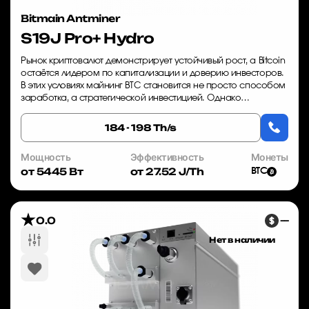
Bitmain Antminer
S19J Pro+ Hydro
Рынок криптовалют демонстрирует устойчивый рост, а Bitcoin
остаётся лидером по капитализации и доверию инвесторов.
В этих условиях майнинг BTC становится не просто способом
заработка, а стратегической инвестицией. Однако
прибыльность напрямую зависит...
184 - 198 Th/s
Мощность
Эффективность
Монеты
от 5445 Вт
от 27.52 J/Th
BTC
0.0
—
Нет в наличии