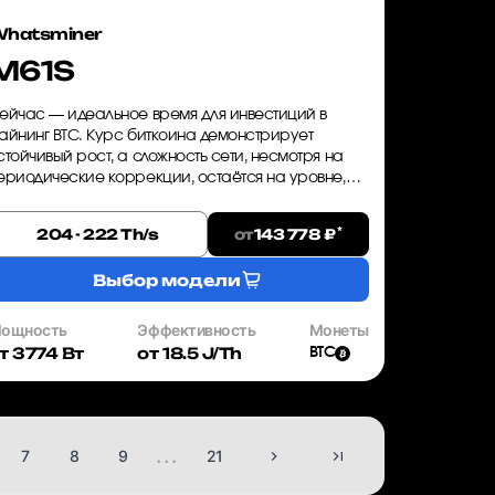
hatsminer
M61S
ейчас — идеальное время для инвестиций в
айнинг BTC. Курс биткоина демонстрирует
стойчивый рост, а сложность сети, несмотря на
ериодические коррекции, остаётся на уровне,
озволяющем получать стабильную прибыль.
hatsminer M61S — это ASIC майнер,...
*
от
204 - 222 Th/s
143 778 ₽
Выбор модели
ощность
Эффективность
Монеты
т 3774 Вт
от 18.5 J/Th
BTC
...
7
8
9
21