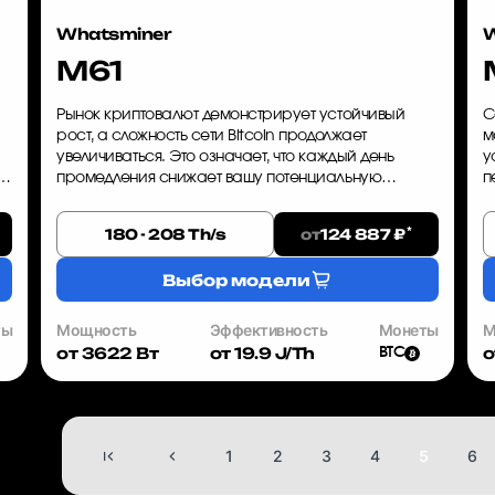
Whatsminer
W
M61
Рынок криптовалют демонстрирует устойчивый
С
рост, а сложность сети Bitcoin продолжает
м
увеличиваться. Это означает, что каждый день
у
+
промедления снижает вашу потенциальную
п
прибыль. Whatsminer M61 — это ASIC-майнер,
п
который сочетает высокую производитель...
W
*
от
180 - 208 Th/s
124 887 ₽
Выбор модели
ты
Мощность
Эффективность
Монеты
М
от 3622 Вт
от 19.9 J/Th
о
BTC
1
2
3
4
5
6