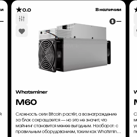
ии
В наличии
0.0
—
—
Whatsminer
W
M60
й
Сложность сети Bitcoin растёт, а вознаграждение
С
за блок сокращается — но это не значит, что
м
майнинг становится менее выгодным. Наоборот: с
у
правильным оборудованием, таким как Whatsminer
п