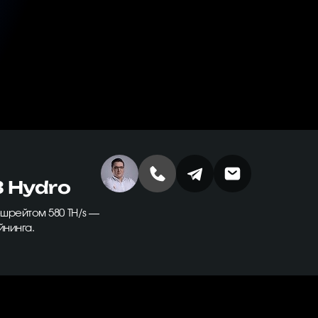
3 Hydro
шрейтом 580 TH/s —
йнинга.