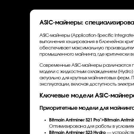
ASIC-майнеры: специализирова
ASIC-майнеры (Application-Specific Integr
выполнения хэширования в блокчейнах крип
обеспечивает максимальную производитель
промышленного майнинга, где критически в
Современные ASIC-майнеры различаются п
модели с жидкостным охлаждением (Hydro) 
актуально для крупных майнинговых ферм. П
эксплуатации, включая доступность электр
Ключевые модели ASIC-майнеро
Приоритетные модели для майнинга B
Bitmain Antminer S21
Pro">
Bitmain Antmi
Оптимизирована для работы в условиях
Bitmain Antminer S23 Hydro
— устройств