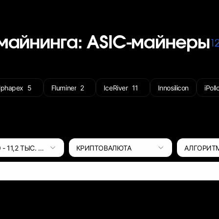
майнинга: ASIC-майнеры
1
lphapex
5
Fluminer
2
IceRiver
11
Innosilicon
iPoll
0
-
11,2 ТЫС.
ВТ
КРИПТОВАЛЮТА
АЛГОРИТ