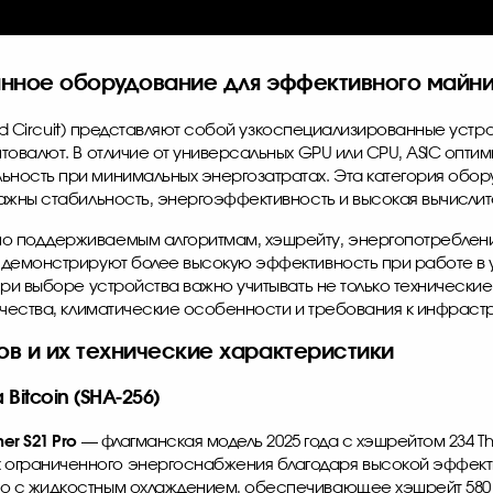
нное оборудование для эффективного майни
ated Circuit) представляют собой узкоспециализированные уст
товалют. В отличие от универсальных GPU или CPU, ASIC оптим
ность при минимальных энергозатратах. Эта категория обор
ажны стабильность, энергоэффективность и высокая вычисли
о поддерживаемым алгоритмам, хэшрейту, энергопотреблени
демонстрируют более высокую эффективность при работе в ус
ри выборе устройства важно учитывать не только технические 
ичества, климатические особенности и требования к инфрастр
в и их технические характеристики
itcoin (SHA-256)
ner S21
Pro
— флагманская модель 2025 года с хэшрейтом 234 Th
 ограниченного энергоснабжения благодаря высокой эффектив
о с жидкостным охлаждением, обеспечивающее хэшрейт 580 Th