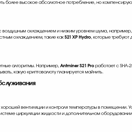
меть более высокое абсолютное потребление, но компенсируют
с воздушным охлаждением и низким уровнем шума, например
стным охлаждением, такие как
S21 XP Hydro
, которые требуют
етные алгоритмы. Например,
Antminer S21 Pro
работает с SHA-25
тывать, какую криптовалюту планируется майнить.
бслуживания
хорошей вентиляции и контроля температуры в помещении. У
системе циркуляции жидкости и дополнительном оборудовании 