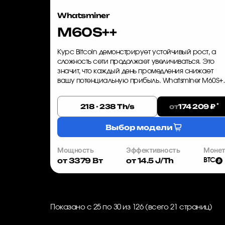
Whatsminer
M60S++
Курс Bitcoin демонстрирует устойчивый рост, а
сложность сети продолжает увеличиваться. Это
значит, что каждый день промедления снижает
вашу потенциальную прибыль. Whatsminer M60S+
— это оборудование, которое уже сегодня
позволяет майнить BTC с макси...
*
от
218 - 238 Th/s
174 209 ₽
Выбор модели
Мощность
Эффективность
Моне
от 3379 Вт
от 14.5 J/Th
BTC
Показано с 25 по 30 из 126 (всего 21 страниц)