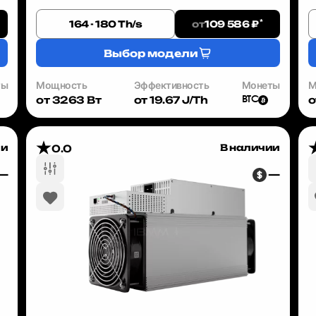
M60, вы можете зафиксировать прибыльность на
п
годы вперёд. Курс B...
п
*
от
164 - 180 Th/s
109 586 ₽
Выбор модели
ты
Мощность
Эффективность
Монеты
М
от 3263 Вт
от 19.67 J/Th
о
BTC
ии
В наличии
0.0
—
—