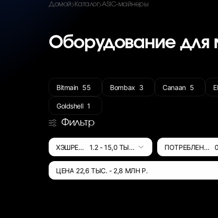
Домой
Каталог
ASIC-майнеры
Оборудование для 
Bitmain
55
Bombax
3
Canaan
5
E
Goldshell
1
Фильтр
ХЭШРЕЙТ
1.2
-
15,0 ТЫС.
ПОТРЕБЛЕНИЕ
ЦЕНА
22,6 ТЫС.
-
2,8 МЛН
Р.