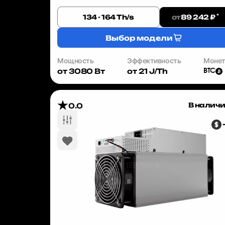
прибыль. Whatsminer M50S++ — это ASIC-майнер,
который уже сегодня позволяет зараб...
*
от
134 - 164 Th/s
89 242 ₽
Выбор модели
Мощность
Эффективность
Моне
от 3080 Вт
от 21 J/Th
BTC
В налич
0.0