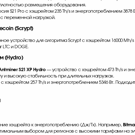
 плотностью размещения оборудования.
сия S21 Pro с хэшрейтом 235 Th/s и энергопотреблением 3878
 с переменной нагрузкой.
coin (Scrypt)
ое устройство для алгоритма Scrypt с хэшрейтом 16000 Mh/s 
 LTC и DOGE.
 (Hydro)
Antminer S21 XP
Hydro
— устройство с хэшрейтом 473 Th/s и эн
 и высокую стабильность при длительных нагрузках.
с хэшрейтом 257 Th/s и энергопотреблением 5346 Вт. Подходи
а
ние хэшрейта к энергопотреблению (Дж/Тх). Например,
Bitma
 оптимальным выбором для регионов с высокими тарифами на 