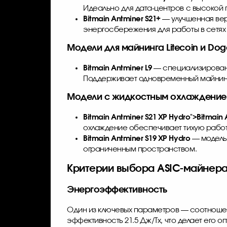
Идеально для дата-центров с высокой
Bitmain Antminer S21+
— улучшенная вер
энергосбережения для работы в сетях
Модели для майнинга Litecoin и Doge
Bitmain Antminer L9
— специализированн
Поддерживает одновременный майнинг
Модели с жидкостным охлаждением
Bitmain Antminer S21 XP
Hydro">
Bitmain 
охлаждение обеспечивает тихую работу
Bitmain Antminer S19 XP Hydro
— модель 
ограниченным пространством.
Критерии выбора ASIC-майнер
Энергоэффективность
Один из ключевых параметров — соотноше
эффективность 21.5 Дж/Тх, что делает его