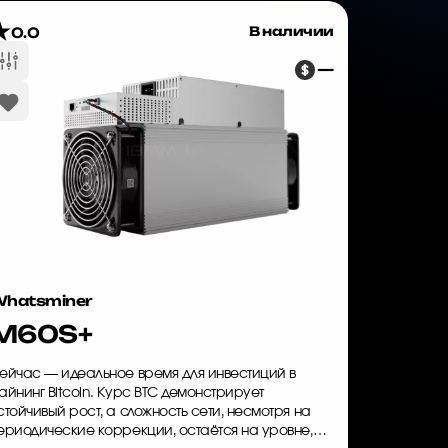
В наличии
0.0
—
hatsminer
M60S+
ейчас — идеальное время для инвестиций в
айнинг Bitcoin. Курс BTC демонстрирует
стойчивый рост, а сложность сети, несмотря на
ериодические коррекции, остаётся на уровне,