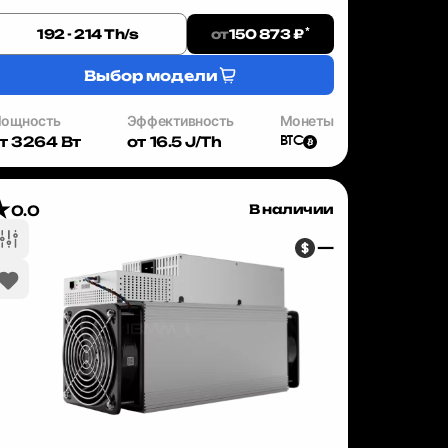
озволяющем получать стабильный доход при
равильном выборе оборудования. Wh...
*
от
192 - 214 Th/s
150 873 ₽
Выбор модели
ощность
Эффективность
Монеты
т 3264 Вт
от 16.5 J/Th
BTC
В наличии
0.0
—