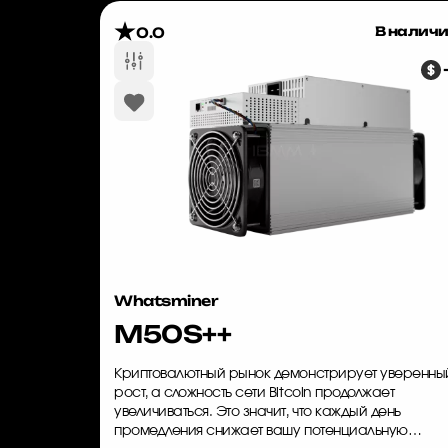
В налич
0.0
Whatsminer
M50S++
Криптовалютный рынок демонстрирует уверенны
рост, а сложность сети Bitcoin продолжает
увеличиваться. Это значит, что каждый день
промедления снижает вашу потенциальную