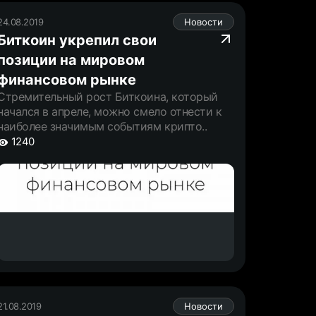
24.08.2019
Новости
Биткоин укрепил свои
позиции на мировом
финансовом рынке
Стремительный рост Биткоина, который
начался в апреле, можно смело отнести к
наиболее значимым событиям крипто..
1240
21.08.2019
Новости