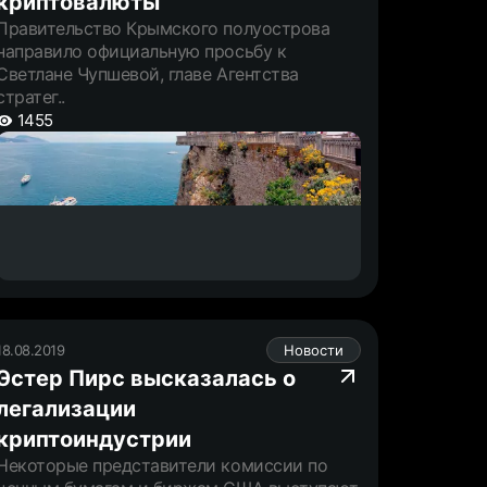
криптовалюты
Правительство Крымского полуострова
направило официальную просьбу к
Светлане Чупшевой, главе Агентства
стратег..
1455
18.08.2019
Новости
Эстер Пирс высказалась о
легализации
криптоиндустрии
Некоторые представители комиссии по