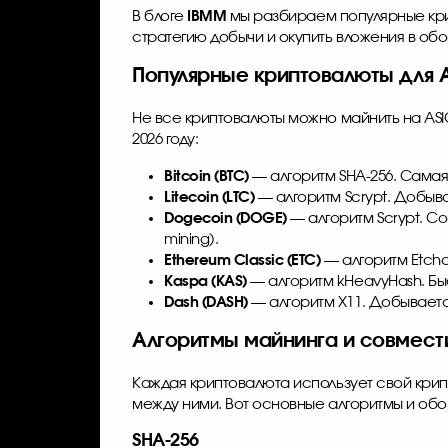
В блоге
IBMM
мы разбираем популярные крип
стратегию добычи и окупить вложения в об
Популярные криптовалюты для 
Не все криптовалюты можно майнить на ASI
2026 году:
Bitcoin (BTC)
— алгоритм SHA-256. Самая 
Litecoin (LTC)
— алгоритм Scrypt. Добывае
Dogecoin (DOGE)
— алгоритм Scrypt. С
mining).
Ethereum Classic (ETC)
— алгоритм Etchas
Kaspa (KAS)
— алгоритм kHeavyHash. Быс
Dash (DASH)
— алгоритм X11. Добывается 
Алгоритмы майнинга и совмест
Каждая криптовалюта использует свой крип
между ними. Вот основные алгоритмы и обо
SHA-256