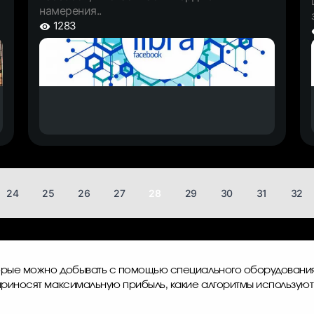
намерения..
1283
24
25
26
27
28
29
30
31
32
орые можно добывать с помощью специального оборудования
приносят максимальную прибыль, какие алгоритмы используют