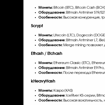
Монеты:
Bitcoin (BTC), Bitcoin Cash (BCH)
Оборудование:
Bitmain Antminer S19/S
Особенности:
Высокая конкуренция, т
Scrypt
Монеты:
Litecoin (LTC), Dogecoin (DOGE
Оборудование:
Bitmain Antminer L7, iBe
Особенности:
Merge mining позволяет
Ethash / Etchash
Монеты:
Ethereum Classic (ETC), Ether
Оборудование:
Bitmain Antminer E9 Pro, 
Особенности:
После перехода Ethereu
kHeavyHash
Монеты:
Kaspa (KAS)
Оборудование:
IceRiver KS-серии, Bitm
Особенности:
Высокая волатильность, 