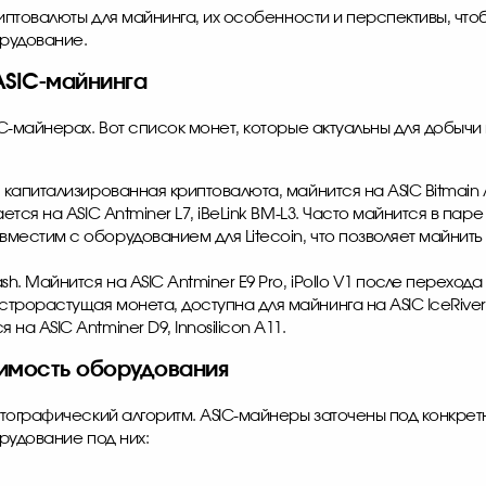
товалюты для майнинга, их особенности и перспективы, что
орудование.
ASIC-майнинга
C-майнерах. Вот список монет, которые актуальны для добыч
капитализированная криптовалюта, майнится на ASIC Bitmain 
тся на ASIC Antminer L7, iBeLink BM-L3. Часто майнится в паре
овместим с оборудованием для Litecoin, что позволяет майни
h. Майнится на ASIC Antminer E9 Pro, iPollo V1 после перехода
трорастущая монета, доступна для майнинга на ASIC IceRiver, 
на ASIC Antminer D9, Innosilicon A11.
имость оборудования
тографический алгоритм. ASIC-майнеры заточены под конкрет
рудование под них: