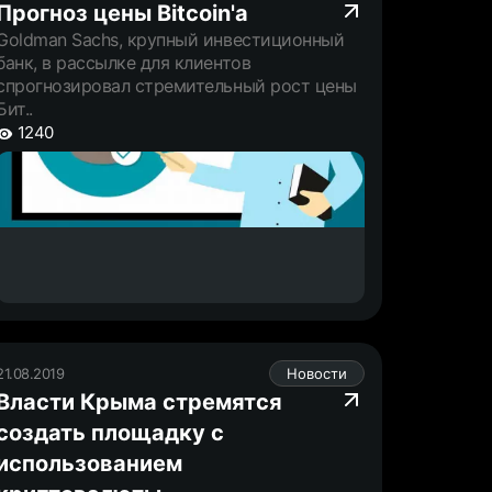
Прогноз цены Bitcoin'а
Goldman Sachs, крупный инвестиционный
банк, в рассылке для клиентов
спрогнозировал стремительный рост цены
Бит..
1240
21.08.2019
Новости
Власти Крыма стремятся
создать площадку с
использованием