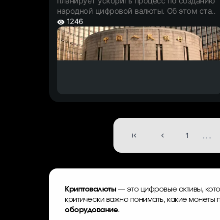
планирует ускорить процесс по созданию
народной цифровой валюты. Об этом ста..
1246
...
1
Криптовалюты
— это цифровые активы, кот
критически важно понимать, какие монеты 
оборудование
.