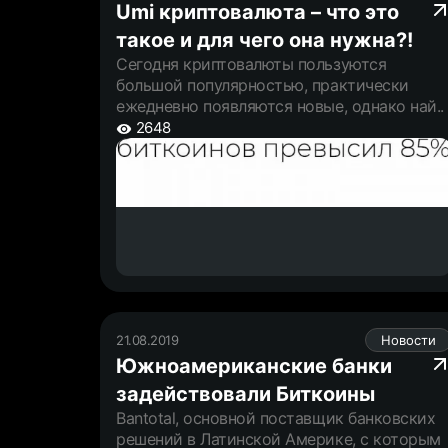
Umi криптовалюта – что это
такое и для чего она нужна?!
Сегодня криптовалюты пользуются
большой популярностью, практически
ежедневно появляются новые, однако най..
2648
21.08.2019
Новости
Южноамериканские банки
задействовали Биткоины
Bantotal, основной поставщик банковских
решений в Латинской Америке, с которым