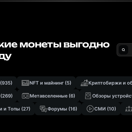
кие монеты выгодно
ду
Най
(935)
NFT и майнинг
(5)
Криптобиржи и о
(269)
Метавселенныe
(6)
Обзоры устройс
и и Топы
(27)
Форумы
(16)
СМИ
(10)