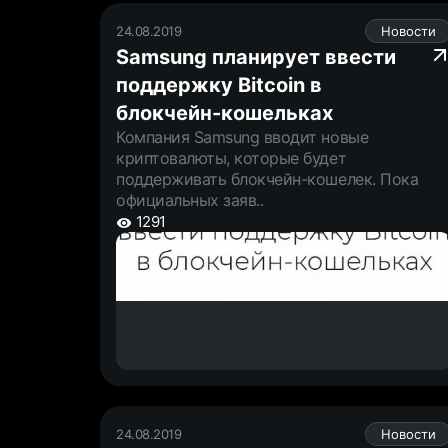
24.08.2019
Новости
Samsung планирует ввести
поддержку Bitcoin в
блокчейн-кошельках
Компания Samsung вводит новые
криптовалюты, которые будет
поддерживать блокчейн-кошелек. Пока
официальных заяв..
1291
24.08.2019
Новости