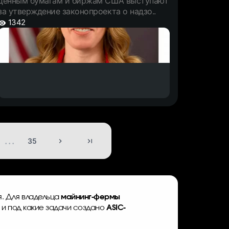
ценным бумагам и биржам США выступают
за утверждение законопроекта о надзо..
1342
...
35
. Для владельца
майнинг-фермы
 и под какие задачи создано
ASIC-