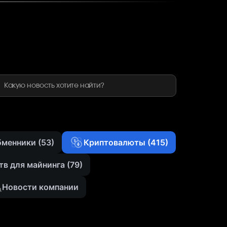
ти
бменники
(53)
Криптовалюты
(415)
тв для майнинга
(79)
Новости компании