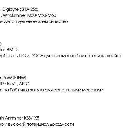
, Digibyte (SHA-256)
21, Whatsminer M30/M50/M60
ребуется дешёвое электричество
)
Link BM-L3
 добывать LTC и DOGE одновременно без потери хешрейта
eumPoW (ETHW)
iPollo V1, AETC
m на PoS ниша занята альтернативными монетами
ain Antminer KS3/KS5
но и высокий потенциал доходности