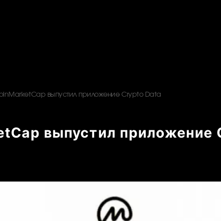
oinMarketCap выпустил приложение Crypto Data
etCap выпустил приложение 