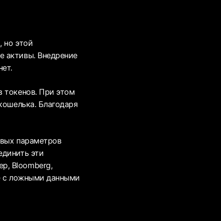
 но этой
е активы. Внедрение
ет.
в токенов. При этом
 кошелька. Благодаря
овых параметров
единить эти
р, Bloomberg,
ые с ложными данными