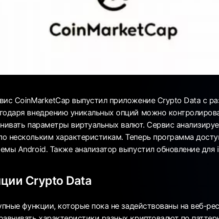
вис CoinMarketCap выпустил приложение Crypto Data с р
годаря внедрению уникальных опций можно контролирова
внивать параметры виртуальных валют. Сервис анализируе
о нескольким характеристикам. Теперь программа досту
емы Android. Также анализатор выпустил обновление для 
ции Crypto Data
упные функции, которые пока не задействованы на веб-ре
равнивать характеристики разных криптовалют по паттер