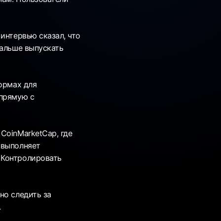
интервью сказал, что
дальше выпускать
ормах для
апрямую с
CoinMarketCap, где
 выполняет
 Контролировать
но следить за
.