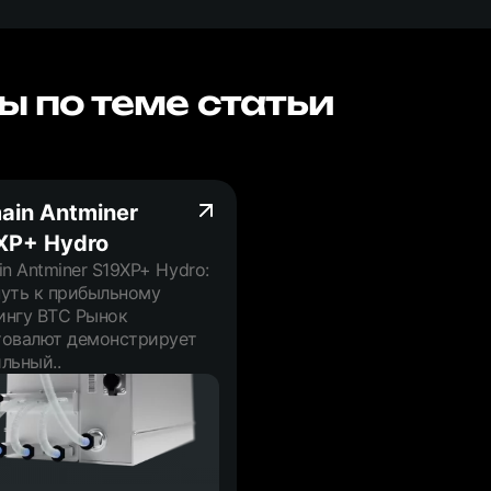
ы по теме статьи
ain Antminer
XP+ Hydro
in Antminer S19XP+ Hydro:
путь к прибыльному
ингу BTC Рынок
товалют демонстрирует
льный..