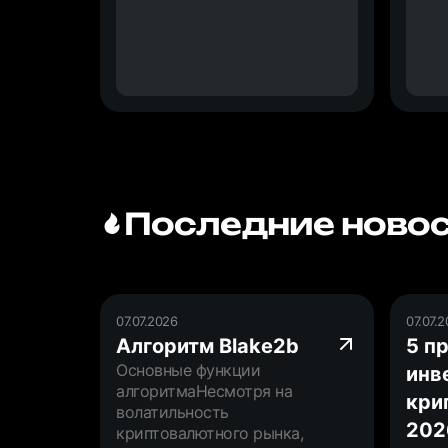
Последние новос
07.07.2026
07.07.
Алгоритм Blake2b
5 п
Основные функции
инв
алгоритмаНесмотря на
кри
волатильность
202
криптовалютного рынка,