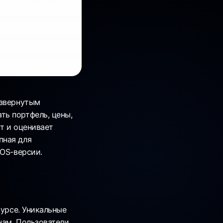
азвернутым
ть портфель, цены,
т и оценивает
пная для
iOS-версии.
сурсе. Уникальные
нам. Пользователи