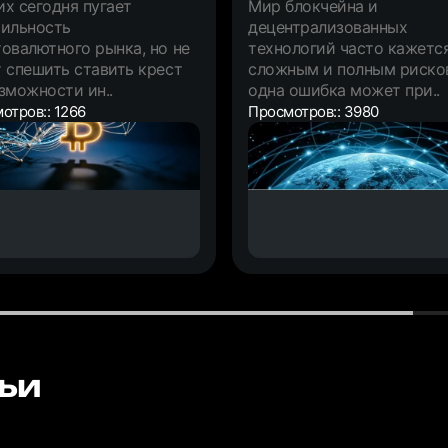
х сегодня пугает
Мир блокчейна и
тильность
децентрализованных
овалютного рынка, но не
технологий часто кажетс
 спешить ставить крест
сложным и полным рисков
зможности ин..
одна ошибка может при..
отров:: 1266
Просмотров:: 3980
ьи