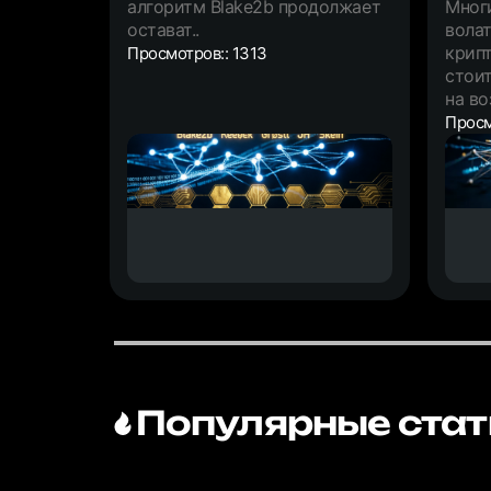
алгоритм Blake2b продолжает
Многи
остават..
вола
крипт
Просмотров:: 1313
стоит
на во
Просм
Популярные стат