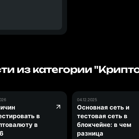
ти из категории "Крипт
2026
04.12.2025
ричин
Основная сеть и
естировать в
тестовая сеть в
птовалюту в
блокчейне: в чем
6
разница