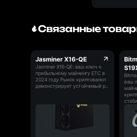
Связанные товар
Jasminer X16-QE
Bitm
Jasminer X16-QE: ваш ключ к
S19
прибыльному майнингу ETC в
Bitma
2024 году Рынок криптовалют
ваш 
демонстрирует устойчивый р..
майн
крип
стаби