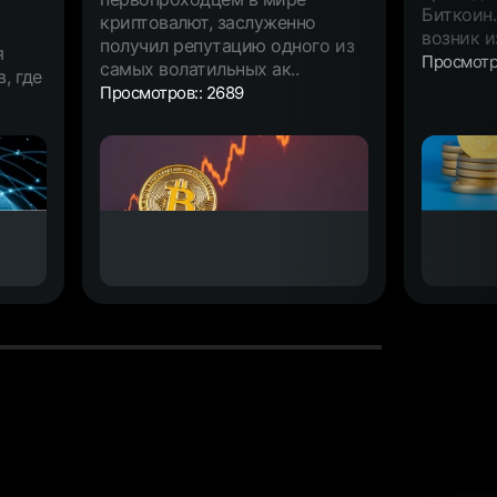
Биткоин.
криптовалют, заслуженно
возник и
получил репутацию одного из
я
Просмотр
самых волатильных ак..
, где
Просмотров:: 2689