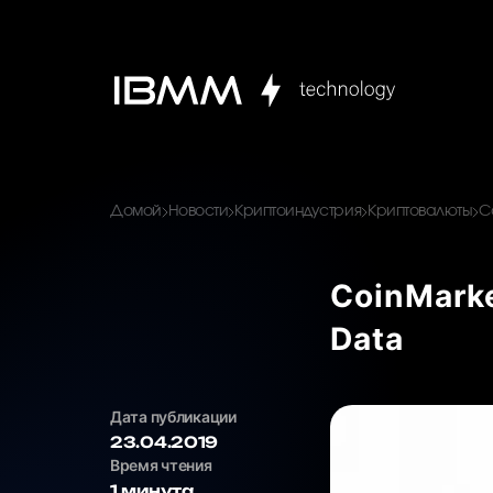
Домой
Новости
Криптоиндустрия
Криптовалюты
C
CoinMark
Data
Дата публикации
23.04.2019
Время чтения
1 минута