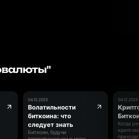
овалюты"
04.12.2025
04.12.2025
Волатильности
Крипт
биткоина: что
Битко
Когда ре
следует знать
криптова
Биткоин, будучи
приходит
первопроходцем в мире