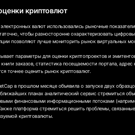
оценки криптовлют
 электронных валют использовались рыночные показатели,
аточно, чтобы разносторонне охарактеризовать цифровы
пции позволяют лучше мониторить рынок виртуальных мон
тывает параметры для оценки криптопроектов и эмитенто
 книги заказов, статистика посещаемости портала, адрес
тся точнее оценить рынок криптовалют.
etCap в прошлом месяце объявила о запуске двух образц
 ближайших планах аналитический сервис стремиться объ
евыми финансовыми информационными потоками (наприме
. Также платформа стремиться решить проблемы, связанн
изуемой криптовалюты.