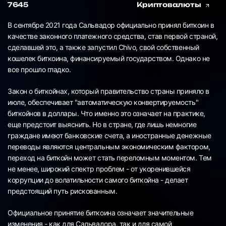
7645
Криптовалюты
В сентябре 2021 года Сальвадор официально принял биткоин в
качестве законного платежного средства, став первой страной,
сделавшей это, а также запустил Chivo, свой собственный
кошелек биткоина, финансируемый государством. Однако не
все прошло гладко.
Закон о биткойнах, который правительство страны приняло в
июле, обеспечивает "автоматическую конвертируемость"
биткойнов в доллары. Что именно это означает на практике,
еще предстоит выяснить. Но в стране, где лишь немногие
граждане имеют банковские счета, а иностранные денежные
переводы являются центральным экономическим фактором,
переход на биткойн может стать переломным моментом. Тем
не менее, широкий спектр проблем - от укоренившейся
коррупции до волатильности самого биткойна - делает
предстоящий путь рискованным.
Официальное принятие биткоина означает значительные
изменения - как для Сальвадора, так и для самой