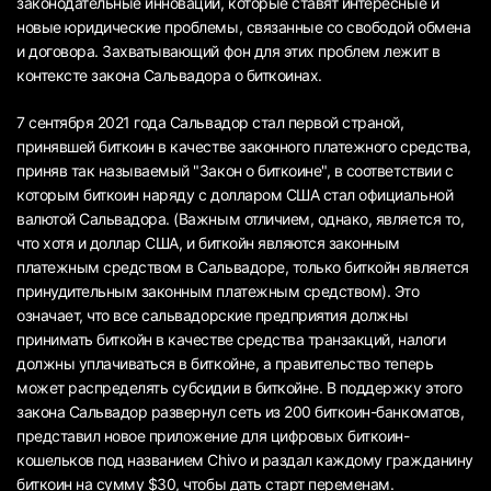
законодательные инновации, которые ставят интересные и
новые юридические проблемы, связанные со свободой обмена
и договора. Захватывающий фон для этих проблем лежит в
контексте закона Сальвадора о биткоинах.
7 сентября 2021 года Сальвадор стал первой страной,
принявшей биткоин в качестве законного платежного средства,
приняв так называемый "Закон о биткоине", в соответствии с
которым биткоин наряду с долларом США стал официальной
валютой Сальвадора. (Важным отличием, однако, является то,
что хотя и доллар США, и биткойн являются законным
платежным средством в Сальвадоре, только биткойн является
принудительным законным платежным средством). Это
означает, что все сальвадорские предприятия должны
принимать биткойн в качестве средства транзакций, налоги
должны уплачиваться в биткойне, а правительство теперь
может распределять субсидии в биткойне. В поддержку этого
закона Сальвадор развернул сеть из 200 биткоин-банкоматов,
представил новое приложение для цифровых биткоин-
кошельков под названием Chivo и раздал каждому гражданину
биткоин на сумму $30, чтобы дать старт переменам.