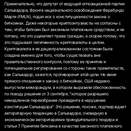
Примечательно, что депутат от ведущей оппозиционной партии
Сальвадора, Фронта национального освобождения Фарабундо
Марти (FMLN), подал иск о конституционности закона о
биткоинах. Даже некоторые криптоэнтузиасты не согласны с
тем, чтобы биткоин был законным платежным средством, и не
потому, что это ущемляет права граждан, а скорее потому, что
это подрывает легитимность криптовалюты в целом.
Криптовалюта в ее децентрализованном состоянии была
создана именно для того, чтобы существовать вне
правительственного контроля, поэтому ее принятие и
потенциальное регулирование со стороны таких правительств,
как Сальвадор, кажется, противоречит этой цели. Не имея
прямого отношения к закону о биткойнах, США недавно
выпустили меморандум, в котором выразили обеспокоенность
по поводу решения от 3 сентября, "которое разрешило
немедленное переизбрание президента в нарушение
конституции Сальвадора". Это решение, похоже, подтверждает
авторитарную тенденцию в Сальвадоре, очевидную в
экономическом авторитаризме принудительного тендера и
статьи 7. Принятие биткоина в качестве законного платежного