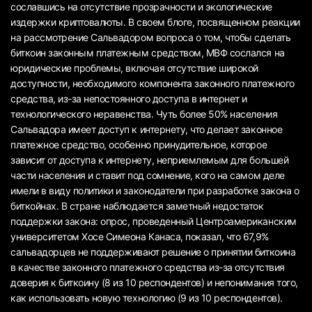
сославшись на отсутствие прозрачности и экологические
издержки криптовалюты. В своем блоге, посвященном реакции
на рассмотрение Сальвадором вопроса о том, чтобы сделать
биткоин законным платежным средством, МВФ сослался на
юридические проблемы, включая отсутствие широкой
доступности, необходимого компонента законного платежного
средства, из-за непостоянного доступа в интернет и
технологического неравенства. Чуть более 50% населения
Сальвадора имеет доступ к интернету, что делает законное
платежное средство, особенно принудительное, которое
зависит от доступа к интернету, неприемлемым для большей
части населения и ставит под сомнение, кого на самом деле
имели в виду политики и законодатели при разработке закона о
биткойнах. В стране наблюдается заметный недостаток
поддержки закона: опрос, проведенный Центроамериканским
университетом Хосе Симеона Канаса, показал, что 67,9%
сальвадорцев не поддерживают решение о принятии биткоина
в качестве законного платежного средства из-за отсутствия
доверия к биткоину (8 из 10 респондентов) и непонимания того,
как использовать новую технологию (9 из 10 респондентов).