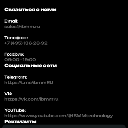
Связаться с нами
Email:
sales@ibmm.ru
Телефон:
+7 (495) 136-28-92
График:
09:00 - 19:00
Социальные сети
Telegram:
https://t.me/ibmmRU
VK:
https://vk.com/ibmmru
YouTube:
https://www.youtube.com/@IBMMtechnology
Реквизиты