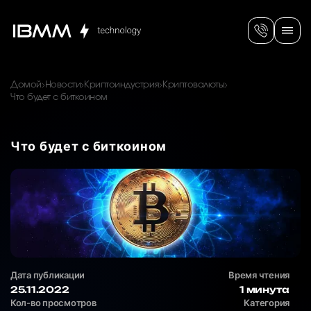
Домой
Новости
Криптоиндустрия
Криптовалюты
Что будет с биткоином
Что будет с биткоином
Дата публикации
Время чтения
25.11.2022
1 минута
Кол-во просмотров
Категория