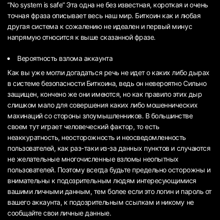
“No system is safe“ Эта одна не без известная, короткая и очень
точная фраза описывает весь наш мир. Биткоин как и любая
другая система к сожалению не идеален и первый минус
напрямую относится к выше сказанной фразе.
Вероятность взлома аккаунта
Как вы уже могли догадаться речь не идет о каких либо дырах
в системе безопасности Биткоина, ведь он невероятно Сильно
защищен, кончено же они имеются, но как правило этих дыр
слишком мало для совершения каких либо мошеннических
махинаций со стороны злоумышленников. В большинстве
своем тут играет человеческий фактор, то есть
неаккуратность, неосторожность и неосведомленность
пользователей, как раз-таки из-за данных пунктов и случаются
не желательные многочисленные взломы неопытных
пользователей. Поэтому всегда будьте предельно осторожны и
внимательны к подозрительным людям интересующимися
вашими личными данным, тем более если это логин и пароль от
вашего аккаунта, к подозрительным ссылкам и никому не
сообщайте свои личные данные.