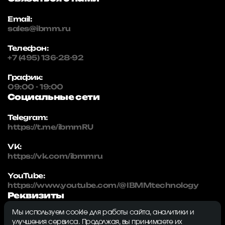
Email:
sales@ibmm.ru
Телефон:
+7 (495) 136-28-92
График:
09:00 - 19:00
Социальные сети
Telegram:
https://t.me/ibmmRU
VK:
https://vk.com/ibmmru
YouTube:
https://www.youtube.com/@IBMMtechnology
Реквизиты
Мы используем cookie для работы сайта, аналитики и
IBMM | technology
улучшения сервиса. Продолжая, вы принимаете их