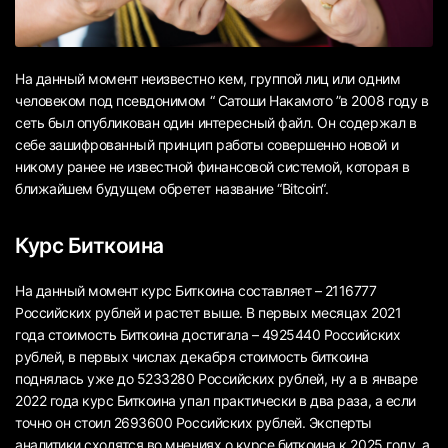
На данный момент неизвестно кем, группой лиц или одним
человеком под псевдонимом “ Сатоши Накамото ”в 2008 году в
сеть был опубликован один интересный файл. Он содержал в
себе зашифрованный принцип работы совершенно новой и
никому ранее не известной финансовой системой, которая в
ближайшем будущем обретет название “Bitcoin“.
Курс Биткоина
На данный момент курс Биткоина составляет – 2116777
Российских рублей и растет выше. В первых месяцах 2021
года стоимость Биткоина достигала – 4925440 Российских
рублей, в первых числах декабря стоимость биткоина
поднялась уже до 5233280 Российских рублей, ну а в январе
2022 года курс Биткоина упал практически в два раза, а если
точно он стоил 2693600 Российских рублей. Эксперты
аналитики сходятся во мнениях о курсе биткоина к 2025 году, а