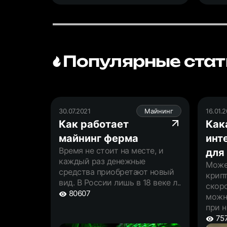
Популярные стат
30.07.2021
Майнинг
16.01.
Как работает
Как
майнинг ферма
инт
Время не стоит на месте, и
для
каждый раз денежные
Може
средства приобретают новый
крип
вид. В России лишь в 18 веке л..
скоро
80607
можн
при н
75