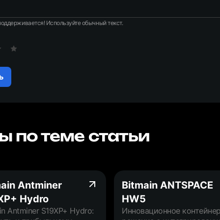
оддерживается! Используйте обычный текст.
ь
ы по теме статьи
ain Antminer
Bitmain ANTSPACE
XP+ Hydro
HW5
in Antminer S19XP+ Hydro:
Инновационное контейне