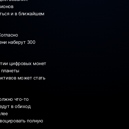
лионов
аться и в ближайшем
Согласно
ени наберут 300
итии цифровых монет
 планеты
 активов может стать
олжно что-то
едут в обиход
олее
овоцировать полную