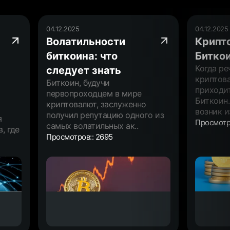
04.12.2025
04.12.2025
Волатильности
Крипт
биткоина: что
Битко
Когда ре
следует знать
криптова
Биткоин, будучи
приходит
первопроходцем в мире
Биткоин.
криптовалют, заслуженно
возник и
получил репутацию одного из
я
Просмотр
самых волатильных ак..
, где
Просмотров:: 2695