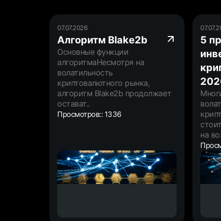
07.07.2026
07.07.
Алгоритм Blake2b
5 п
Основные функции
инв
алгоритмаНесмотря на
кри
волатильность
202
криптовалютного рынка,
алгоритм Blake2b продолжает
Многи
остават..
вола
крипт
Просмотров:: 1336
стоит
на во
Просм