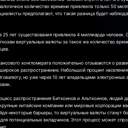
налогичное количество времени привлекла только 50 мил
ециалисты предполагают, что такая разница будет наблюд
а 25 лет существования привлекла 4 миллиарда человек. 
гнозам виртуальные валюты за такое же количество врем
цев.
ансового конгломерата положительно отзываются о разв
 широкое распространение. Небольшой процент населения
птовалюту, но уже через 10 лет владельцами электронных
овек.
оцесс распространения Биткоинов и Альткоинов, людей д
 крупные китайские компании или мировые корпорации вв
йдя некоторые барьеры, то виртуальные валюты станут б
для потенциальных вкладчиков. Этот процесс может спр
нег.