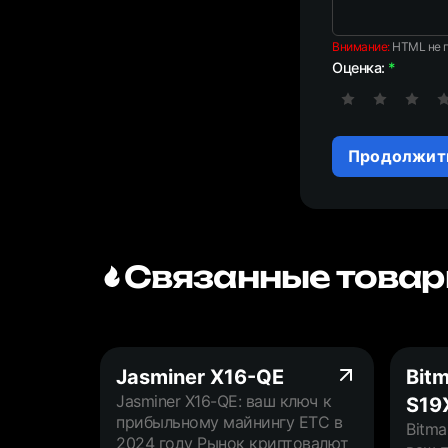
Внимание:
HTML не п
Оценка:
Продолжит
Связанные товар
Jasminer X16-QE
Bitm
Jasminer X16-QE: ваш ключ к
S19
прибыльному майнингу ETC в
Bitma
2024 году Рынок криптовалют