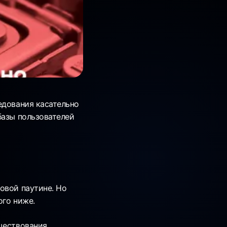
едования касательно
базы пользователей
овой паутине. Но
ого ниже.
ществования.