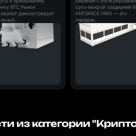
путь к прибыльному
решение с интегрированн
ингу BTC Рынок
сухо-мокрой градирней Bi
товалют демонстрирует
ANTSPACE HW5 — это
льный..
передов..
ти из категории "Крипт