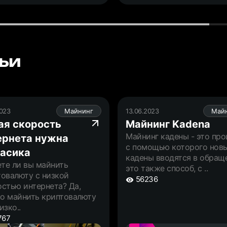
ьи
2023
Майнинг
13.06.2023
Май
ая скорость
Майнинг Kadena
Майнинг кадены - это про
ернета нужна
с помощью которого нов
 асика
кадены вводятся в обращ
те ли вы майнить
это также способ, с ..
товалюту с низкой
56236
стью интернета? Да,
о майнить криптовалюту
изко..
767