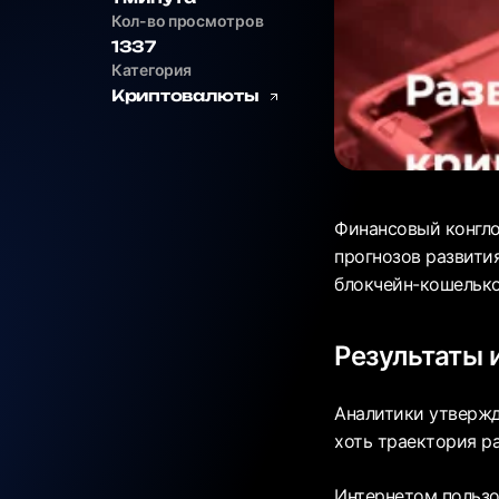
Кол-во просмотров
1337
Категория
Криптовалюты
Финансовый конгло
прогнозов развити
блокчейн-кошелько
Результаты 
Аналитики утвержд
хоть траектория р
Интернетом пользо