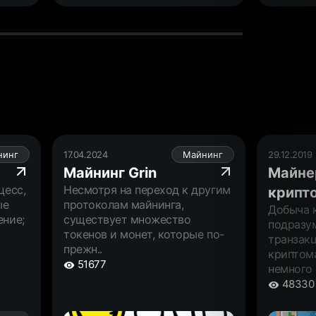
нинг
17.04.2024
Майнинг
29.12.2019
Майнинг Grin
Майне
цесс,
Несмотря на переход к другим
крипт
ые
протоколам майнинга,
Добыча 
ение;
существует множество
подразу
токенов и монет, которые по-
транзакц
прежн..
криптом
51677
немного 
48330