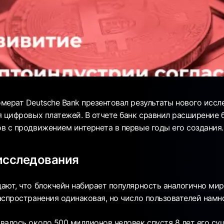
мерат Deutsche Bank презентовал результаты нового иссл
я цифровых платежей. В отчете банк сравнил расширение 
в с продвижением интернета в первые годы его создания.
исследования
ают, что блокчейн набирает популярность аналогично мир
аспространения одинаковая, но число пользователей намн
валось около 500 миллионов человек спустя 8 лет его су