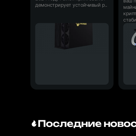
ваш 
демонстрирует устойчивый р..
майн
крип
стаби
Последние новос