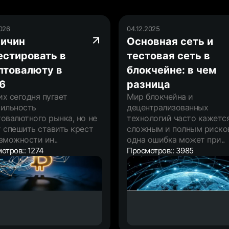
2026
04.12.2025
ричин
Основная сеть и
естировать в
тестовая сеть в
птовалюту в
блокчейне: в чем
6
разница
х сегодня пугает
Мир блокчейна и
тильность
децентрализованных
овалютного рынка, но не
технологий часто кажетс
 спешить ставить крест
сложным и полным рисков
зможности ин..
одна ошибка может при..
отров:: 1274
Просмотров:: 3985