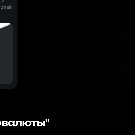
ой
tmain
овалюты"