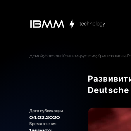
Домой
Новости
Криптоиндустрия
Криптовалюты
Р
Развивит
Deutsche
Дата публикации
04.02.2020
Время чтения
1 минута