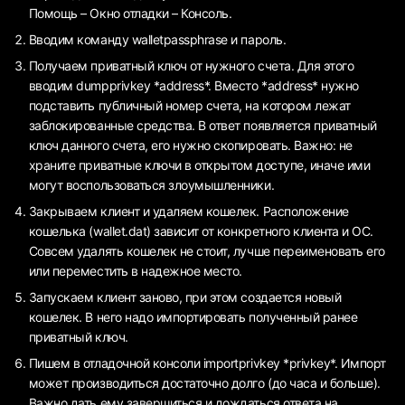
Помощь – Окно отладки – Консоль.
Вводим команду walletpassphrase и пароль.
Получаем приватный ключ от нужного счета. Для этого
вводим dumpprivkey *address*. Вместо *address* нужно
подставить публичный номер счета, на котором лежат
заблокированные средства. В ответ появляется приватный
ключ данного счета, его нужно скопировать. Важно: не
храните приватные ключи в открытом доступе, иначе ими
могут воспользоваться злоумышленники.
Закрываем клиент и удаляем кошелек. Расположение
кошелька (wallet.dat) зависит от конкретного клиента и ОС.
Совсем удалять кошелек не стоит, лучше переименовать его
или переместить в надежное место.
Запускаем клиент заново, при этом создается новый
кошелек. В него надо импортировать полученный ранее
приватный ключ.
Пишем в отладочной консоли importprivkey *privkey*. Импорт
может производиться достаточно долго (до часа и больше).
Важно дать ему завершиться и дождаться ответа на