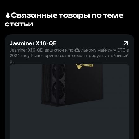
Связанные товары по теме
статьи
Jasminer X16-QE
Jasminer X16-QE: ваш ключ к прибыльному майнингу ETC в
2024 году Рынок криптовалют демонстрирует устойчивый
р..