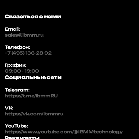
Связаться с нами
Email:
sales@ibmm.ru
Телефон:
+7 (495) 136-28-92
График:
09:00 - 19:00
Социальные сети
Telegram:
https://t.me/ibmmRU
VK:
https://vk.com/ibmmru
YouTube:
https://www.youtube.com/@IBMMtechnology
Реквизиты