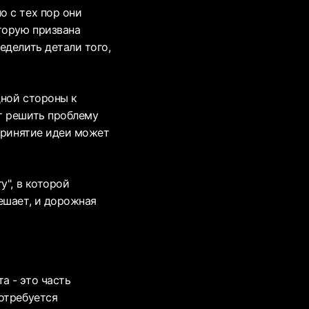
о с тех пор они
торую призвана
еделить детали того,
дной стороны к
т решить проблему
 принятие идеи может
у", в которой
ешает, и дорожная
а - это часть
отребуется