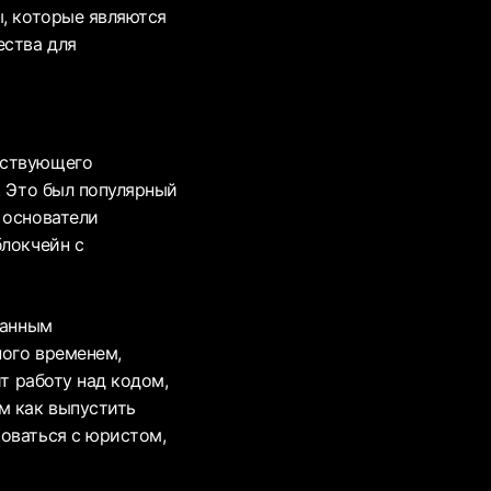
ы, которые являются
ества для
ествующего
. Это был популярный
 основатели
блокчейн с
ванным
ного временем,
ит работу над кодом,
м как выпустить
роваться с юристом,