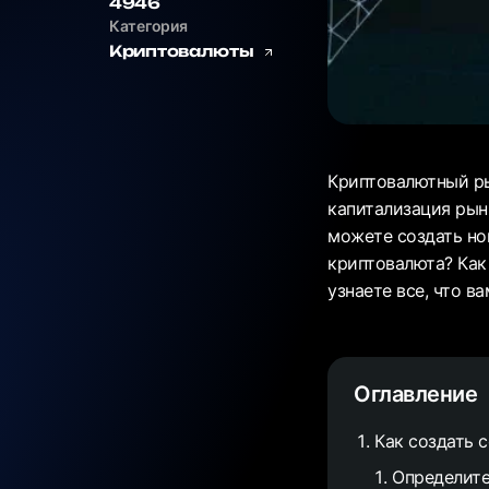
4946
Категория
Криптовалюты
Криптовалютный ры
капитализация рынк
можете создать но
криптовалюта? Как
узнаете все, что в
Оглавление
Как создать 
Определит