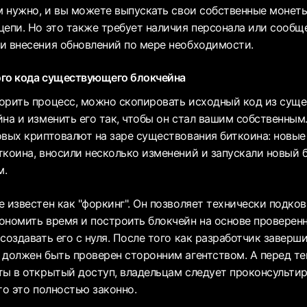
ам нужно, и вы можете выпускать свои собственные монет
цепи. Но это также требует наличия персонала или сообщ
и внесения обновлений по мере необходимости.
ого кода существующего блокчейна
орить процесс, можно скопировать исходный код из сущ
йна и изменить его так, чтобы он стал вашим собственным
овых криптовалют на заре существования биткоина: новые
ткоина, вносили несколько изменений и запускали новый 
м.
е известен как "форкинг". Он позволяет технически подко
ономить время и построить блокчейн на основе проверен
создавать его с нуля. После того как разработчик заверш
 должен быть проверен сторонним агентством. А перед те
ты в открытый доступ, владельцам следует проконсульти
то это полностью законно.