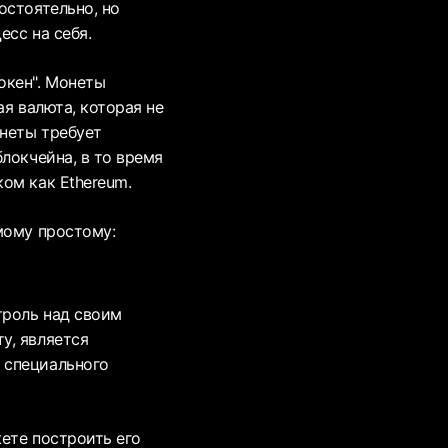
остоятельно, но
есс на себя.
окен". Монеты
ая валюта, которая не
онеты требует
локчейна, в то время
ом как Ethereum.
мому простому:
троль над своим
у, является
 специального
ете построить его