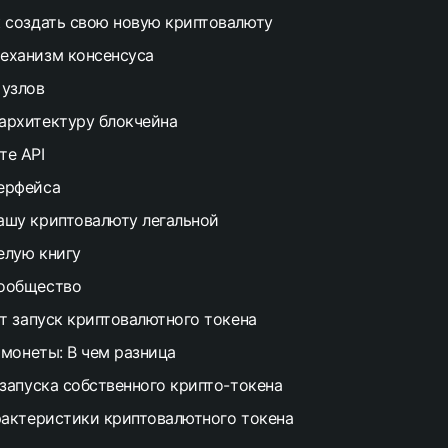
к создать свою новую криптовалюту
еханизм консенсуса
 узлов
архитектуру блокчейна
те API
ерфейса
ашу криптовалюту легальной
елую книгу
сообщество
т запуск криптовалютного токена
 монеты: В чем разница
запуска собственного крипто-токена
актеристики криптовалютного токена