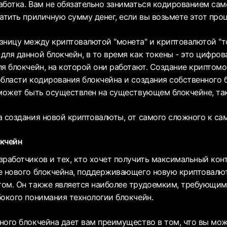
аботка. Вам не обязательно заниматься кодированием сам
атить приличную сумму денег, если вы возьмете этот проц
зницу между криптовалютой "монета" и криптовалютой "т
ля данной блокчейн, в то время как токены - это цифров
ля блокчейн, на которой они работают. Создание криптом
области кодирования блокчейна и создания собственного б
 может быть осуществлен на существующем блокчейне, так
а создания новой криптовалюты, от самого сложного к са
кчейн
зработчиков и тех, кто хочет получить максимальный кон
е нового блокчейна, поддерживающего новую криптовалют
ом. Он также является наиболее трудоемким, требующим
бокого понимания технологии блокчейн.
ного блокчейна дает вам преимущество в том, что вы мож