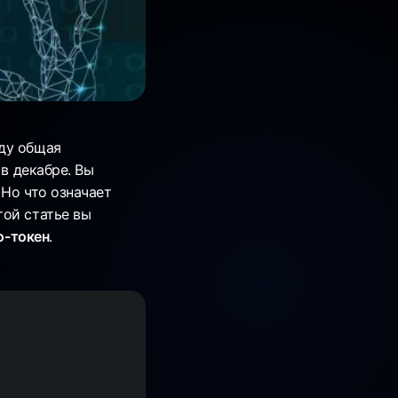
оду общая
 в декабре. Вы
 Но что означает
этой статье вы
о-токен
.