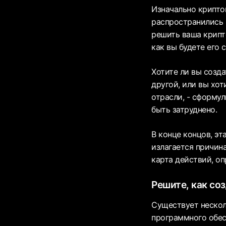
Изначально крипто
распространились 
решить ваша крипт
как вы будете его 
Хотите ли вы созд
другой, или вы хо
отрасли, - сформу
быть затруднено.
В конце концов, эт
излагается причин
карта действий, о
Решите, как со
Существует нескол
программного обес