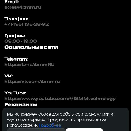
Email:
sales@ibmm.ru
Телефон:
+7 (495) 136-28-92
График:
09:00 - 19:00
Социальные сети
Telegram:
https://t.me/ibmmRU
VK:
https://vk.com/ibmmru
YouTube:
https://www.youtube.com/@IBMMtechnology
Реквизиты
Мы используем cookie для работы сайта, аналитики и
IBMM | technology
улучшения сервиса. Продолжая, вы принимаете их
ИНН: 5032334982
использование.
Подробнее
ОГРН: 1215000115230