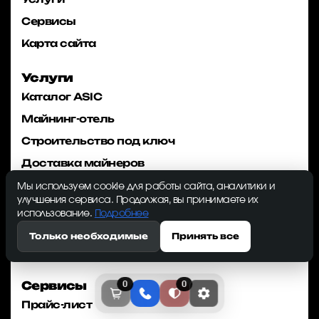
Сервисы
Карта сайта
Услуги
Каталог ASIC
Майнинг-отель
Строительство под ключ
Доставка майнеров
Ремонт асиков
Мы используем cookie для работы сайта, аналитики и
улучшения сервиса. Продолжая, вы принимаете их
Лизинг
использование.
Подробнее
Реестр майнеров ФНС
Только необходимые
Принять все
Майнинг контейнеры
Сервисы
0
0
Прайс-лист