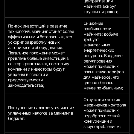
централизации
майнинга вокруг
крупных игроков;
Снижение
Приток инвестиций в развитие
прибыльности
технологий: майнинг станет более
майнинга: добыча
эффективным и безопасным, что
требует
ускорит разработку новых
значительных
алгоритмов и оборудования.
энергетических
Легальное положение может
ресурсов. Введение
привлечь больше инвестиций в
регулирования
сектор криптовалют, поскольку
может привести к
компании и инвесторы будут
повышению тарифов
уверены в ясности и
для майнеров, что
предсказуемости
сделает бизнес
законодательства;
менее прибыльным;
Отсутствие четких
механизмов контроля
Поступление налогов: увеличение
может привести к
уплаченных налогов за майнинг в
недобросовестной
бюджет;
конкуренции и
злоупотреблениям;