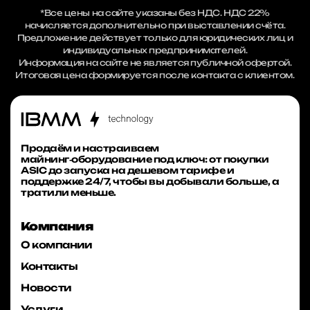
*Все цены на сайте указаны без НДС. НДС 22%
начисляется дополнительно при выставлении счёта.
Предложение действует только для юридических лиц и
индивидуальных предпринимателей.
Информация на сайте не является публичной офертой.
Итоговая цена формируется после контакта с клиентом.
Продаём и настраиваем
майнинг‑оборудование под ключ: от покупки
ASIC до запуска на дешевом тарифе и
поддержке 24/7, чтобы вы добывали больше, а
тратили меньше.
Компания
О компании
Контакты
Новости
Услуги