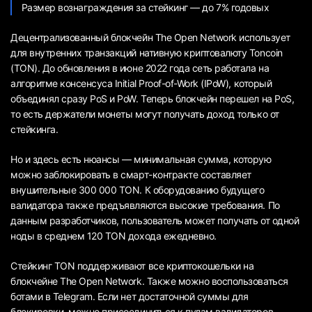
Размер вознаграждения за стейкинг — до 7% годовых
Децентрализованный блокчейн The Open Network использует
для внутренних транзакций нативную криптовалюту Toncoin
(TON). До обновления в июне 2022 года сеть работала на
алгоритме консенсуса Initial Proof-of-Work (IPoW), который
объединял сразу PoS и PoW. Теперь блокчейн перешел на PoS,
то есть держатели монеты могут получать доход только от
стейкинга.
Но и здесь есть нюансы — минимальная сумма, которую
можно заблокировать в смарт-контракте составляет
внушительные 300 000 TON. К оборудованию будущего
валидатора также предъявляются высокие требования. По
данным разработчиков, пользователь может получать от одной
ноды в среднем 120 TON дохода ежедневно.
Стейкинг TON поддерживают все криптокошельки на
блокчейне The Open Network. Также можно воспользоваться
ботами в Telegram. Если нет достаточной суммы для
блокировки, можно присоединиться к пулам валидаторов.