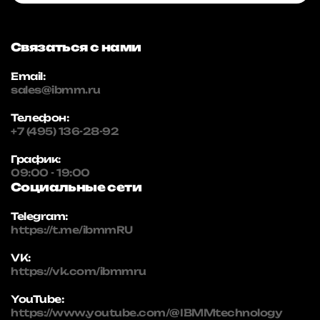
Связаться с нами
Email:
sales@ibmm.ru
Телефон:
+7 (495) 136-28-92
График:
09:00 - 19:00
Социальные сети
Telegram:
https://t.me/ibmmRU
VK:
https://vk.com/ibmmru
YouTube:
https://www.youtube.com/@IBMMtechnology