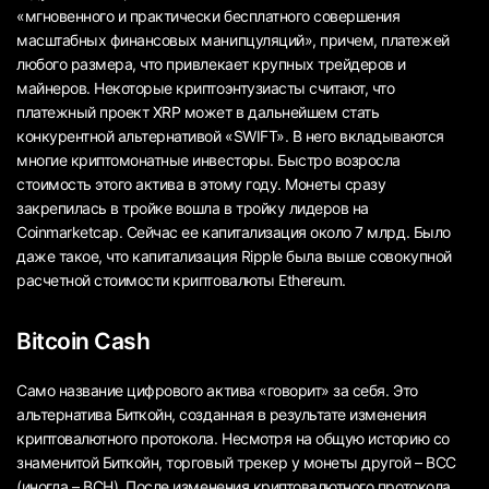
«мгновенного и практически бесплатного совершения
масштабных финансовых манипцуляций», причем, платежей
любого размера, что привлекает крупных трейдеров и
майнеров. Некоторые криптоэнтузиасты считают, что
платежный проект XRP может в дальнейшем стать
конкурентной альтернативой «SWIFT». В него вкладываются
многие криптомонатные инвесторы. Быстро возросла
стоимость этого актива в этому году. Монеты сразу
закрепилась в тройке вошла в тройку лидеров на
Coinmarketcap. Сейчас ее капитализация около 7 млрд. Было
даже такое, что капитализация Ripple была выше совокупной
расчетной стоимости криптовалюты Ethereum.
Bitcoin Cash
Само название цифрового актива «говорит» за себя. Это
альтернатива Биткойн, созданная в результате изменения
криптовалютного протокола. Несмотря на общую историю со
знаменитой Биткойн, торговый трекер у монеты другой – BCC
(иногда – BCH). После изменения криптовалютного протокола