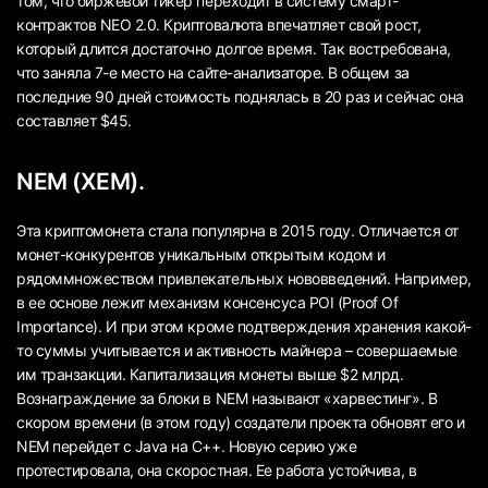
том, что биржевой тикер переходит в систему смарт-
контрактов NEO 2.0. Криптовалюта впечатляет свой рост,
который длится достаточно долгое время. Так востребована,
что заняла 7-е место на сайте-анализаторе. В общем за
последние 90 дней стоимость поднялась в 20 раз и сейчас она
составляет $45.
NEM (XEM).
Эта криптомонета стала популярна в 2015 году. Отличается от
монет-конкурентов уникальным открытым кодом и
рядоммножеством привлекательных нововведений. Например,
в ее основе лежит механизм консенсуса POI (Proof Of
Importance). И при этом кроме подтверждения хранения какой-
то суммы учитывается и активность майнера – совершаемые
им транзакции. Капитализация монеты выше $2 млрд.
Вознаграждение за блоки в NEM называют «харвестинг». В
скором времени (в этом году) создатели проекта обновят его и
NEM перейдет с Java на C++. Новую серию уже
протестировала, она скоростная. Ее работа устойчива, в