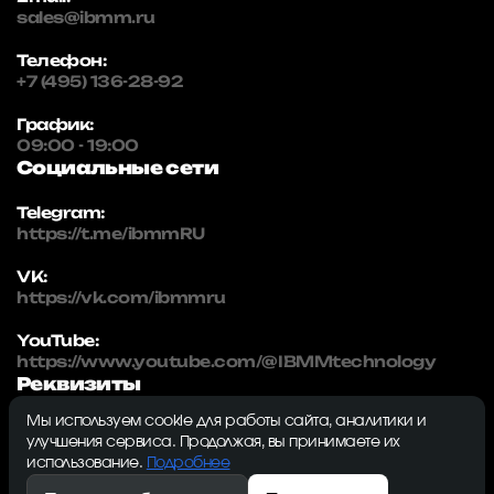
sales@ibmm.ru
Телефон:
+7 (495) 136-28-92
График:
09:00 - 19:00
Социальные сети
Telegram:
https://t.me/ibmmRU
VK:
https://vk.com/ibmmru
YouTube:
https://www.youtube.com/@IBMMtechnology
Реквизиты
Мы используем cookie для работы сайта, аналитики и
IBMM | technology
улучшения сервиса. Продолжая, вы принимаете их
ИНН: 5032334982
использование.
Подробнее
ОГРН: 1215000115230