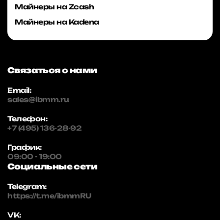
Майнеры на Zcash
Майнеры на Kadena
Связаться с нами
Email:
sales@ibmm.ru
Телефон:
+7 (495) 136-28-92
График:
09:00 - 19:00
Социальные сети
Telegram:
https://t.me/ibmmRU
VK: