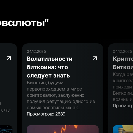
овалюты"
04.12.2025
04.12.2025
Волатильности
Крипт
биткоина: что
Битко
Когда ре
следует знать
криптова
Биткоин, будучи
приходит
первопроходцем в мире
Биткоин.
криптовалют, заслуженно
возник и
получил репутацию одного из
я
Просмотр
самых волатильных ак..
, где
Просмотров:: 2689