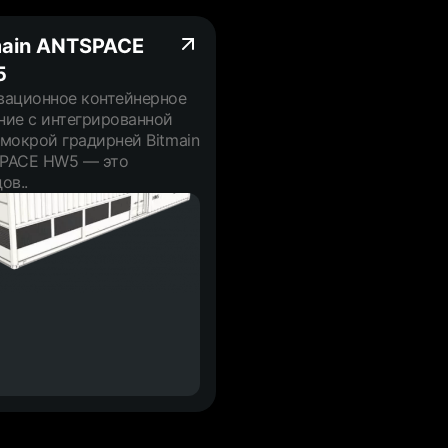
main ANTSPACE
5
вационное контейнерное
ние с интегрированной
мокрой градирней Bitmain
PACE HW5 — это
ов..