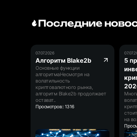
Последние новос
07.07.2026
07.07.
Алгоритм Blake2b
5 п
Основные функции
инв
алгоритмаНесмотря на
кри
волатильность
202
криптовалютного рынка,
алгоритм Blake2b продолжает
Многи
остават..
вола
крипт
Просмотров:: 1316
стоит
на во
Просм