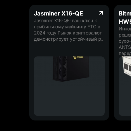
Jasminer X16-QE
Bit
Jasminer X16-QE: ваш ключ к
HW
прибыльному майнингу ETC в
Инно
2024 году Рынок криптовалют
реше
демонстрирует устойчивый р..
сухо-
ANTS
перед