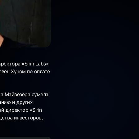
ектора «Sirin Labs»,
евен Хуном по оплате
кса Майвезера сумела
анию и других
й директор «Sirin
дства инвесторов,