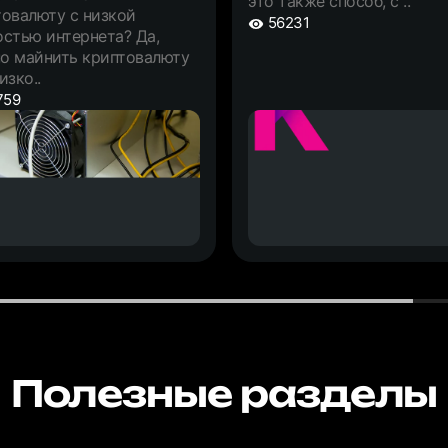
это также способ, с ..
товалюту с низкой
56231
стью интернета? Да,
о майнить криптовалюту
изко..
759
Полезные разделы