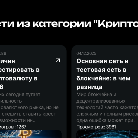
ти из категории "Крипт
2026
04.12.2025
ричин
Основная сеть и
естировать в
тестовая сеть в
птовалюту в
блокчейне: в чем
6
разница
х сегодня пугает
Мир блокчейна и
тильность
децентрализованных
овалютного рынка, но не
технологий часто кажетс
 спешить ставить крест
сложным и полным рисков
зможности ин..
одна ошибка может при..
отров:: 1267
Просмотров:: 3981