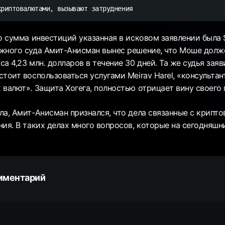
криптовалютами, вызывают затруднения
о сумма инвестиций указанная в исковом заявлении была $ 
жного суда Амит-Анисман вынес решение, что Моше долж
а 4,23 млн. долларов в течение 30 дней. Та же судья заяв
тоит воспользоваться услугами Meirav Harel, «консультан
 валют». Защита Хогега, полностью отрицает вину своего
ла, Амит-Анисман признался, что дела связанные с крипт
ия. В таких делах много вопросов, которые на сегодняшн
мментарий