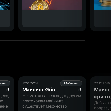
нинг
17.04.2024
Майнинг
29.12.2019
Майнинг Grin
Майне
цесс,
Несмотря на переход к другим
крипт
ые
протоколам майнинга,
Добыча 
ение;
существует множество
подразу