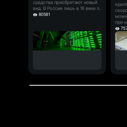
средства приобретают новый
крип
вид. В России лишь в 18 веке л..
скоро
80581
можн
при н
75