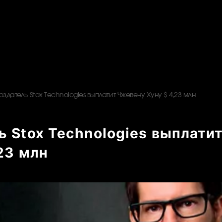
оздатель Stox Technologies выплатит Чжевену Хуну $ 4,23 млн
ь Stox Technologies выплати
23 млн