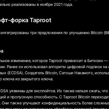
ельно реализованы в ноябре 2021 года.
фт-форка Taproot
 интегрированы три предложения по улучшению Bitcoin (BI
ра
ьное изменение, которое Taproot привносит в Биткоин — 
ии. Ранее он использовал алгоритм цифровой подписи на 
вых (ECDSA). Создатель Bitcoin, Сатоши Накамото, испол
о ключа из закрытого ключа.
DSA уязвимы для эксплойтов. Их также нельзя сжать, что
ий и пропускную способность. С Taproot Bitcoin переход
 Они также улучшают конфиденциальность более сложных
ляя при этом одновременную обработку подписей (пакетны