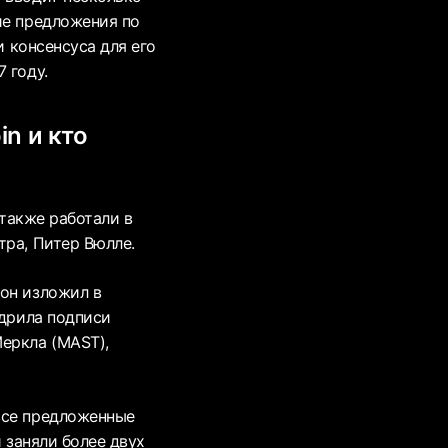
ие предложения по
и консенсуса для его
 году.
in и кто
 также работали в
тра, Питер Вюлле.
 он изложил в
едрила подписи
еркла (MAST),
все предложенные
 заняли более двух