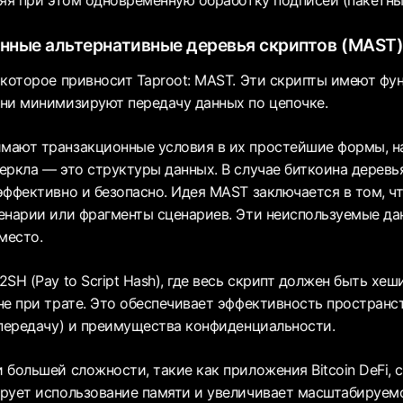
нные альтернативные деревья скриптов (MAST
 которое привносит Taproot: MAST. Эти скрипты имеют фу
ни минимизируют передачу данных по цепочке.
мают транзакционные условия в их простейшие формы, 
еркла — это структуры данных. В случае биткоина дерев
эффективно и безопасно. Идея MAST заключается в том, чт
енарии или фрагменты сценариев. Эти неиспользуемые д
место.
SH (Pay to Script Hash), где весь скрипт должен быть хеш
не при трате. Это обеспечивает эффективность пространст
 передачу) и преимущества конфиденциальности.
 большей сложности, такие как приложения Bitcoin DeFi,
рует использование памяти и увеличивает масштабируем