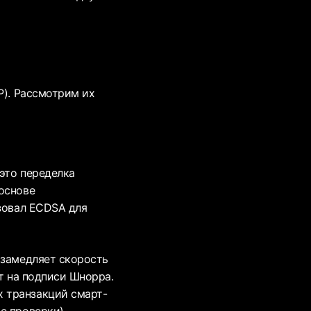
P). Рассмотрим их
это переделка
основе
ьзовал ECDSA для
 замедляет скорость
ит на подписи Шнорра.
 транзакций смарт-
е проверки).