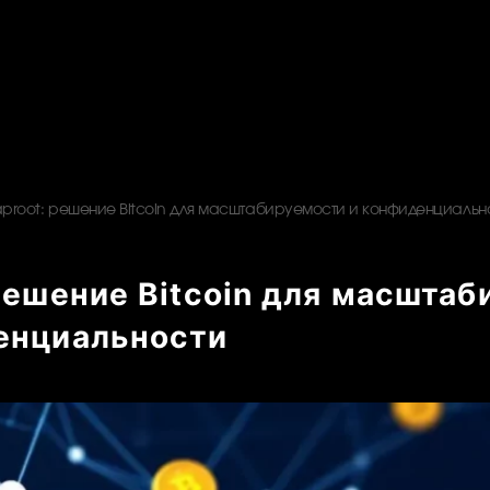
aproot: решение Bitcoin для масштабируемости и конфиденциальн
 решение Bitcoin для масшта
енциальности