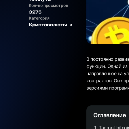
Кол-во просмотров
3275
Категория
Криптовалюты
В постоянно разви
функции. Одной из 
направленное на у
контрактов. Оно п
версиями программ
Оглавление
Taproot bitcoi