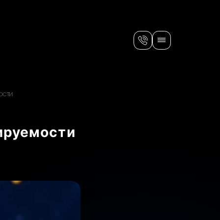
ости
бируемости