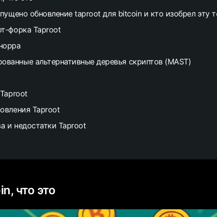
пущено обновление taproot для bitcoin и кто изобрел эту 
т-форка Taproot
норра
ованные альтернативные деревья скриптов (MAST)
 Taproot
овления Taproot
 и недостатки Taproot
in, что это