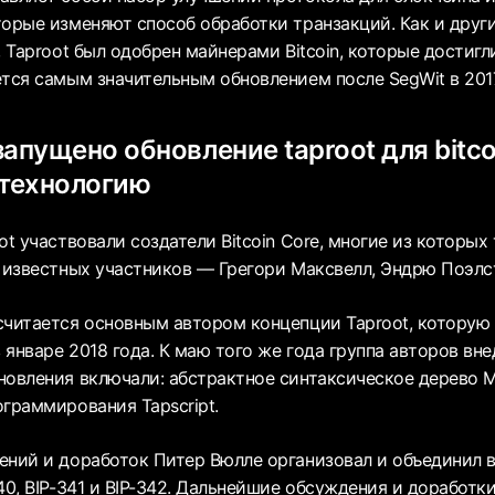
торые изменяют способ обработки транзакций. Как и друг
, Taproot был одобрен майнерами Bitcoin, которые достигл
ется самым значительным обновлением после SegWit в 2017
апущено обновление taproot для bitco
 технологию
ot участвовали создатели Bitcoin Core, многие из которых
и известных участников — Грегори Максвелл, Эндрю Поэлс
считается основным автором концепции Taproot, которую
январе 2018 года. К маю того же года группа авторов вн
новления включали: абстрактное синтаксическое дерево М
ограммирования Tapscript.
ений и доработок Питер Вюлле организовал и объединил 
40, BIP-341 и BIP-342. Дальнейшие обсуждения и доработки