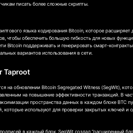
тчикам писать более сложные скрипты.
риптового языка кодирования Bitcoin, которое расширяет
ов, чтобы обеспечить большую гибкость для новых функций
ети Bitcoin поддерживать и генерировать смарт-контракты
альных вариантов использования в сети.
т Taproot
ся на обновлении Bitcoin Segregated Witness (SegWit), ко
авленным на повышение эффективности транзакций. В час
аксимизации пространства данных в каждом блоке BTC п
, которые используют для проверки закрытых ключей и 
подписей в каждый блок, SegWit создал “расширенный бло