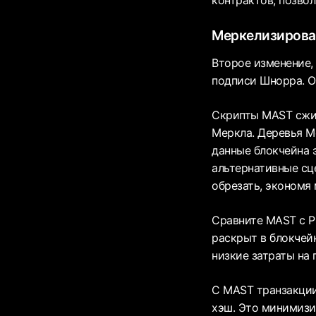
Меркелизирова
Второе изменение,
подписи Шнорра. О
Скрипты MAST сжи
Меркла. Деревья М
данные блокчейна 
альтернативные сц
обрезать, экономя 
Сравните MAST с P2
раскрыт в блокчей
низкие затраты на
С MAST транзакции
хэш. Это минимизи