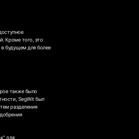
 доступное
. Кроме того, это
 в будущем для более
торое также было
тности, SegWit был
утем разделения
одобрения
к” для