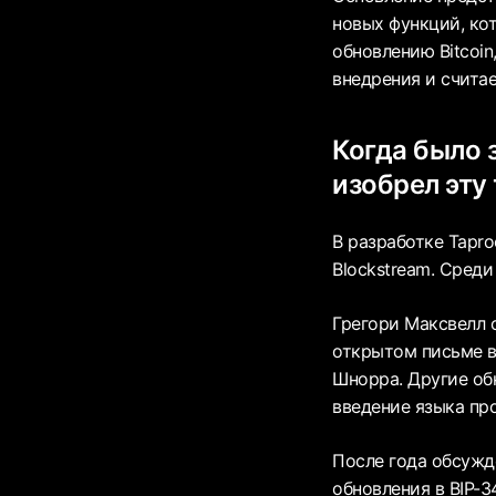
новых функций, ко
обновлению Bitcoin
внедрения и счита
Когда было з
изобрел эту
В разработке Tapro
Blockstream. Сред
Грегори Максвелл 
открытом письме в 
Шнорра. Другие об
введение языка пр
После года обсужд
обновления в BIP-3