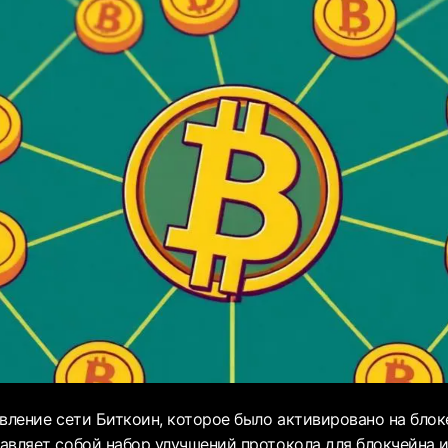
вление сети Биткоин, которое было активировано на блок
авляет собой набор улучшений протокола для блокчейна и