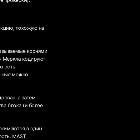
)
нкцию, похожую на
называемые корнями
ья Меркла кодируют
о есть
анные можно
ирован, а затем
ва блока (и более
 сжимаются в один
ость. MAST