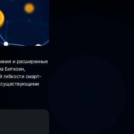
нения и расширенные
ла Биткоин,
й гибкости смарт-
 с существующими