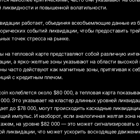
 ликвидности и повышенной волатильности.
квидации работает, объединяя всеобъемлющие данные из 
торических событий ликвидации, чтобы предоставить тре
ьных точек стресса на рынке.
ы на тепловой карте представляют собой различную инте
ации, а ярко-желтые зоны указывают на области высокой
ны часто действуют как магнитные зоны, притягивая к себе
иций с кредитным плечом.
coin колеблется около $80 000, а тепловая карта показыв
 000. Это указывает на кластер длинных уровней ликвидац
адает до $78 000, могут происходить каскадные ликвидаци
щий импульс. И наоборот, если аналогичная желтая зона 
ажем, на уровне $82 000 — это может сигнализировать о
ой ликвидации, что может ускорить восходящее движение