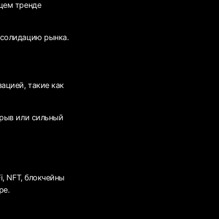
ящем тренде
нсолидацию рынка.
ацией, такие как
орыв или сильный
, NFT, блокчейны
ре.