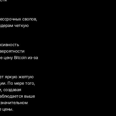
бессрочных свопов,
йдерам четкую
нсивность
 вероятности
 цену Bitcoin из-за
ает яркую желтую
ии. По мере того,
и, создавая
наблюдается выше
 значительном
 цены.