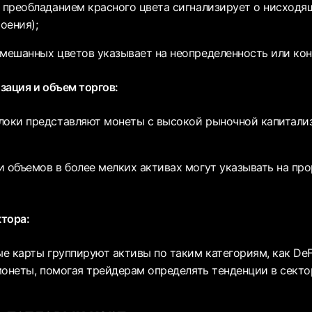
с преобладанием красного цвета сигнализирует о нисход
оения);
смешанных цветов указывает на неопределенность или ко
зация и объем торгов:
локи представляют монеты с высокой рыночной капитализ
и объемов в более мелких активах могут указывать на пр
тора:
е карты группируют активы по таким категориям, как DeFi
монеты, помогая трейдерам определять тенденции в секто