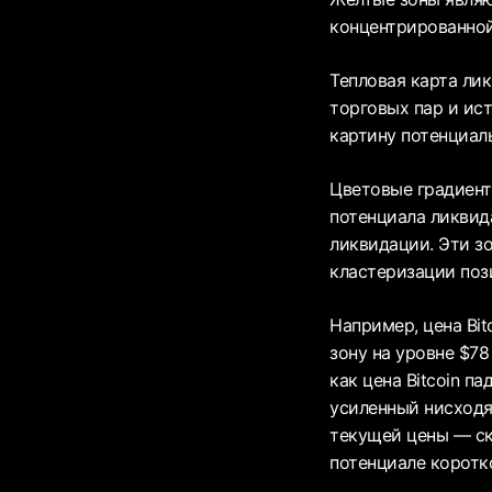
концентрированной
Тепловая карта ли
торговых пар и ис
картину потенциал
Цветовые градиент
потенциала ликвид
ликвидации. Эти зо
кластеризации поз
Например, цена Bit
зону на уровне $78
как цена Bitcoin п
усиленный нисходя
текущей цены — ск
потенциале коротк