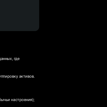
анных, где
уппировку активов.
бычьи настроения);