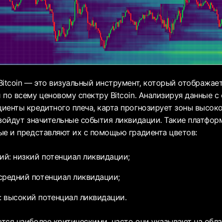
Bitcoin — это визуальный инструмент, который отображае
 по всему ценовому спектру Bitcoin. Анализируя данные с
иенты кредитного плеча, карта прогнозирует зоны высоко
зойдут значительные события ликвидации. Такие платформы
ые и представляют их с помощью градиента цветов:
й: низкий потенциал ликвидации;
средний потенциал ликвидации;
 высокий потенциал ликвидации.
тся наиболее критическими, часто они указывают на обл