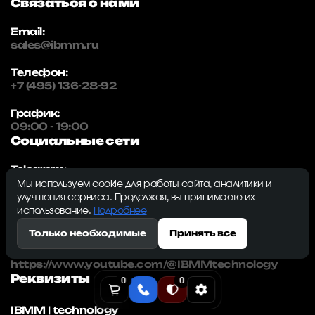
Связаться с нами
Email:
sales@ibmm.ru
Телефон:
+7 (495) 136-28-92
График:
09:00 - 19:00
Социальные сети
Telegram:
https://t.me/ibmmRU
Мы используем cookie для работы сайта, аналитики и
улучшения сервиса. Продолжая, вы принимаете их
VK:
использование.
Подробнее
https://vk.com/ibmmru
Только необходимые
Принять все
YouTube:
https://www.youtube.com/@IBMMtechnology
Реквизиты
0
0
IBMM | technology