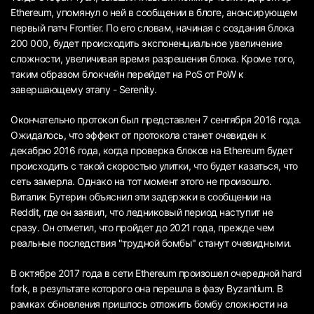
Ethereum, упомянул о ней в сообщении в блоге, анонсирующем
первый патч Frontier. По его словам, начиная с создания блока
200 000, будет происходить экспоненциальное увеличение
сложности, увеличивая время разрешения блока. Кроме того,
таким образом блокчейн перейдет на PoS от PoW к
завершающему этапу - Serenity.
Окончательно протокол был представлен 7 сентября 2016 года.
Ожидалось, что эффект от протокола станет очевиден к
декабрю 2016 года, когда проверка блоков на Ethereum будет
происходить с такой скоростью улитки, что будет казаться, что
сеть замерла. Однако на тот момент этого не произошло.
Виталик Бутерин объяснил эти задержки в сообщении на
Reddit, где он заявил, что ледниковый период наступит не
сразу. Он отметил, что пройдет до 2021 года, прежде чем
реальные последствия "трудной бомбы" станут очевидными.
В октябре 2017 года в сети Ethereum произошел очередной hard
fork, в результате которого она перешла в фазу Byzantium. В
рамках обновления пришлось отложить бомбу сложности на