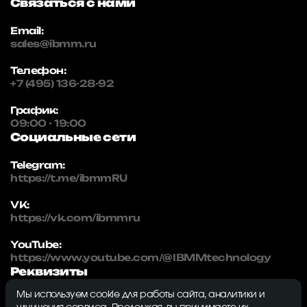
Связаться с нами
Email:
sales@ibmm.ru
Телефон:
+7 (495) 136-28-92
График:
09:00 - 19:00
Социальные сети
Telegram:
https://t.me/ibmmRU
VK:
https://vk.com/ibmmru
YouTube:
https://www.youtube.com/@IBMMtechnology
Реквизиты
Мы используем cookie для работы сайта, аналитики и
IBMM | technology