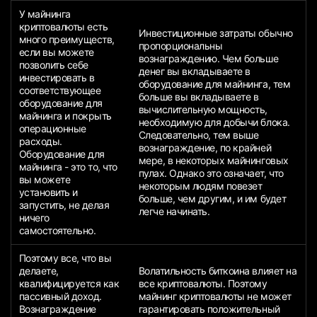
У майнинга
криптовалюты есть
Инвестиционные затраты обычно
много преимуществ,
пропорциональны
если вы можете
вознаграждению. Чем больше
позволить себе
денег вы вкладываете в
инвестировать в
оборудование для майнинга, тем
соответствующее
больше вы вкладываете в
оборудование для
вычислительную мощность,
майнинга и покрыть
необходимую для добычи блока.
операционные
Следовательно, тем выше
расходы.
вознаграждение, по крайней
Оборудование для
мере, в некоторых майнинговых
майнинга - это то, что
пулах. Однако это означает, что
вы можете
некоторым людям повезет
установить и
больше, чем другим, и им будет
запустить, не делая
легче начинать.
ничего
самостоятельно.
Поэтому все, что вы
делаете,
Волатильность биткоина влияет на
квалифицируется как
все криптовалюты. Поэтому
пассивный доход.
майнинг криптовалюты не может
Вознаграждение
гарантировать положительный