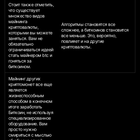
Стоит также отметить,
что существует
множество видов
майнинга
Алгоритмы становятся все
криптовалюты,
сложнее, а биткоинов становится
которыми вы можете
все меньше. Это, вероятно,
заняться. Вам не
повлияет и на другие
обязательно
криптовалюты.
ограничиваться идеей
стать майнером btc и
гоняться за
биткоином.
Майнинг других
криптомонет все еще
является
жизнеспособным
способом в конечном
итоге заработать
Биткоин, не используя
специализированное
оборудование. Вам
просто нужно
смириться с мыслью