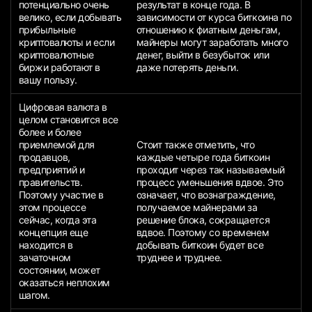
потенциально очень
результат в конце года. В
велико, если добывать
зависимости от курса биткоина по
прибыльные
отношению к фиатным деньгам,
криптовалюты и если
майнеры могут заработать много
криптовалютные
денег, выйти в безубыток или
биржи работают в
даже потерять деньги.
вашу пользу.
Цифровая валюта в
целом становится все
более и более
приемлемой для
Стоит также отметить, что
продавцов,
каждые четыре года биткоин
предприятий и
проходит через так называемый
правительств.
процесс уменьшения вдвое. Это
Поэтому участие в
означает, что вознаграждение,
этом процессе
получаемое майнерами за
сейчас, когда эта
решение блока, сокращается
концепция еще
вдвое. Поэтому со временем
находится в
добывать биткоин будет все
зачаточном
труднее и труднее.
состоянии, может
оказаться неплохим
шагом.