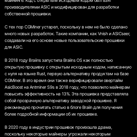
майнинге. Код с открытым исходным кодом был взят
производителями ASIC и модифицирован для разработки
собственной прошивки.
С тех пор CGMiner устарел, поскольку в нем не было сделано
много новых разработок. Такие компании, как Vnish и ASICseer,
создавали на его основе новые пользовательские прошивки
для ASIC.
В 2018 году Braiins запустила Braiins OS как полностью
открытую прошивку с открытым исходным кодом, написанную
с нуля на языке Rust, первую альтернативу продуктам на базе
CGMiner. В это время они также верифицировали овертайм
AsicBoost на Antminer S9s в 2018 году, что позволило майнерам
повысить эффективность на 13%. Эта прошивка представляла
собой прозрачную альтернативу заводской прошивке. Я
рекомендую прочитать статью в блоге Braiin для получения
более подробной информации об их прошивке.
В 2020 году в индустрии прошивок произошла драма,
поскольку некоторые майнеры угрожали некоторым