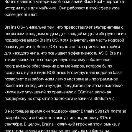
Braiins является материнской компанией Slush Pool - первого в
истории пула для майнинга. Они работают в этой сфере уже
более десяти лет.
Braiins OS+ уникальна тем, что предоставляет альтернативы с
открытым исходным кодом для каждой модели оборудования,
поддерживаемой Braiins OS. Хотя значительная часть кодовой
базы идентична, Braiins OS+ включает алгоритмы настройки
для каждого чипа, что повышает эффективность ASIC. Braiins
также включает в операционную систему собственное
программное обеспечение для майнеров, которое было
создано с нуля в виде BOSminer. Его модульная кодовая база
позволяет разработчикам легко настраивать программное
обеспечение под свои нужды, предлагая при этом несколько
ключевых улучшений по сравнению с CGminer, включая
поддержку их открытого протокола майнинга Stratum V2.
В настоящее время они поддерживают Bitmain S9s (2% плата за
разработку) и собираются выпустить поддержку S17s в
сентябре. В целом, Braiins - отличный игрок на этом рынке, и
они создали много интересных вещей для сообщества