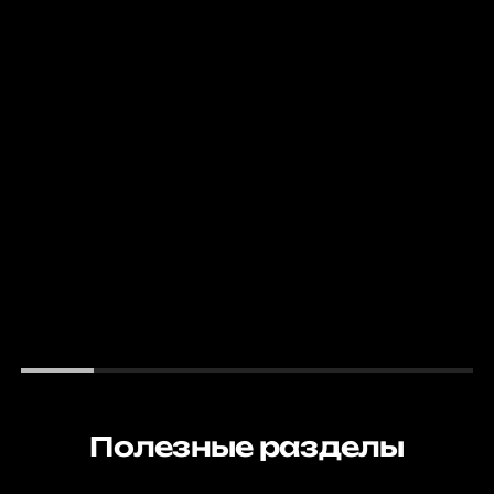
Как работает майнинг ферма
Время не стоит на месте, и каждый раз денежные
средства приобретают новый вид. В России лишь в 18 веке
л..
80636
Полезные разделы