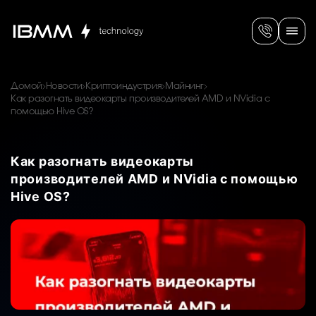
Домой
Новости
Криптоиндустрия
Майнинг
Как разогнать видеокарты производителей AMD и NVidia с
помощью Hive OS?
Как разогнать видеокарты
производителей AMD и NVidia с помощью
Hive OS?