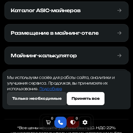
Каталог ASIC-майнеров
Размещение в майнинг-отеле
Майнинг-калькулятор
Прайс-лист оборудования
Мы используем cookie для работы сайта, аналитики и
улучшения сервиса. Продолжая, вы принимаете их
использование.
Подробнее
Только необходимые
Принять все
0
0
*Все цены на сайте указаны без НДС. НДС 22%