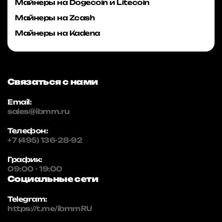
Майнеры на Dogecoin и Litecoin
Майнеры на Zcash
Майнеры на Kadena
Связаться с нами
Email:
sales@ibmm.ru
Телефон:
+7 (495) 136-28-92
График:
09:00 - 19:00
Социальные сети
Telegram:
https://t.me/ibmmRU