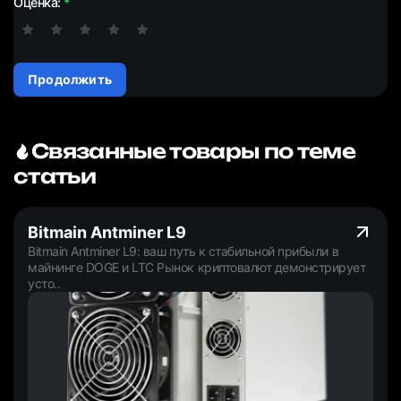
Оценка:
Продолжить
Связанные товары по теме
статьи
Bitmain Antminer L9
Bitmain Antminer L9: ваш путь к стабильной прибыли в
майнинге DOGE и LTC Рынок криптовалют демонстрирует
усто..