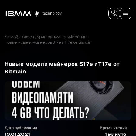
Домой
Новости
Криптоиндустрия
Майнинг
Новые модели майнеров S17e иT17e от Bitmain
Новые модели майнеров S17e иT17e от
Bitmain
Дата публикации
Время чтения
19.01.2021
1 минута