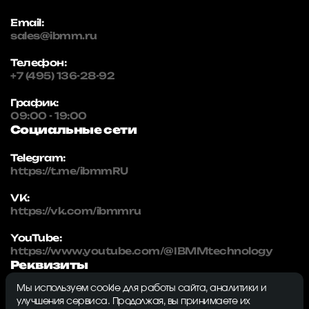
Email:
sales@ibmm.ru
Телефон:
+7 (495) 136-28-92
График:
09:00 - 19:00
Социальные сети
Telegram:
https://t.me/ibmmRU
VK:
https://vk.com/ibmmru
YouTube:
https://www.youtube.com/@IBMMtechnology
Реквизиты
Мы используем cookie для работы сайта, аналитики и
IBMM | technology
улучшения сервиса. Продолжая, вы принимаете их