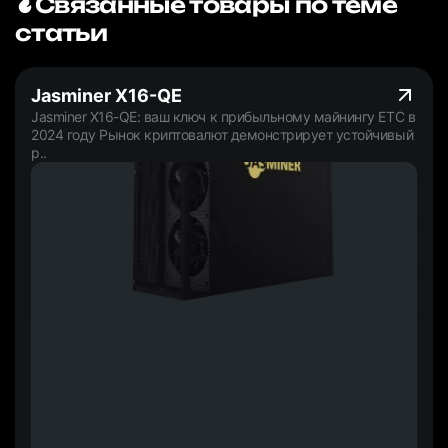
Связанные товары по теме
статьи
Jasminer X16-QE
Jasminer X16-QE: ваш ключ к прибыльному майнингу ETC в
2024 году Рынок криптовалют демонстрирует устойчивый
р..