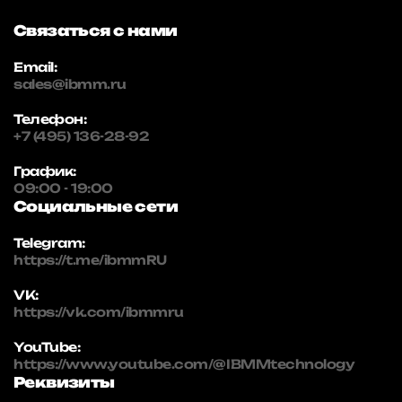
Связаться с нами
Email:
sales@ibmm.ru
Телефон:
+7 (495) 136-28-92
График:
09:00 - 19:00
Социальные сети
Telegram:
https://t.me/ibmmRU
VK:
https://vk.com/ibmmru
YouTube:
https://www.youtube.com/@IBMMtechnology
Реквизиты