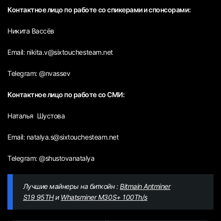
Контактное лицо по работе со спикерами и спонсорами:
Никита Вассёв
Email: nikita.v@sixtouchesteam.net
Telegram: @nvassev
Контактное лицо по работе со СМИ:
Наталья Шустова
Email: natalya.s@sixtouchesteam.net
Telegram: @shustovanatalya
Лучшие майнеры на биткойн :
Bitmain Antminer
S19 95TH
и
Whatsminer M30S+ 100Th/s