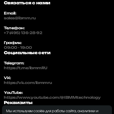
Связаться с нами
Email:
sales@ibmm.ru
Телефон:
+7 (495) 136-28-92
График:
09:00 - 19:00
Социальные сети
Telegram:
https://t.me/ibmmRU
VK:
https://vk.com/ibmmru
YouTube:
https://www.youtube.com/@IBMMtechnology
Реквизиты
Мы используем cookie для работы сайта, аналитики и
IBMM | technology