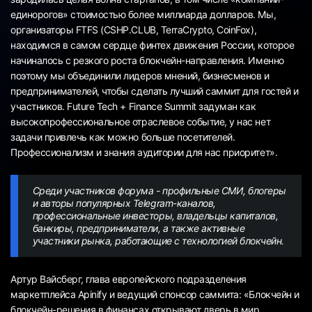
единорогов» стоимостью более миллиарда долларов. Мы,
организаторы FTFS (CSHP.CLUB, TerraCrypto, CoinFox),
находимся в самом сердце финтех движения России, которое
начиналось с резкого роста блокчейн-направления. Именно
поэтому мы объединили лидеров мнений, бизнесменов и
предпринимателей, чтобы сделать лучший саммит для гостей и
участников. Future Tech + Finance Summit задуман как
высокопрофессиональное отраслевое событие, у нас нет
задачи привлечь как можно больше посетителей.
Профессионализм и знания аудитории для нас приоритет».
Среди участников форума - профильные СМИ, блогеры
и авторы популярных Telegram-каналов,
профессиональные инвесторы, владельцы капиталов,
банкиры, предприниматели, а также активные
участники рынка, работающие с технологией блокчейн.
Артур Вайсберг, глава европейского подразделения
маркетплейса Apinify и ведущий спонсор саммита: «Блокчейн и
блокчейн-решения в финансах открывают дверь в мир