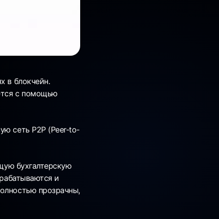
х в блокчейн.
ется с помощью
ю сеть P2P (Peer-to-
бщую бухгалтерскую
брабатываются и
полностью прозрачны,