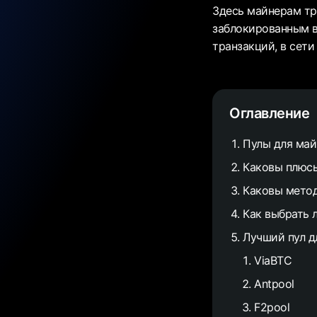
Здесь майнерам тр
заблокированным в
транзакций, в сети
Оглавление
Пулы для май
Каковы плюсы
Каковы метод
Как выбрать 
Лучший пул д
ViaBTC
Antpool
F2pool