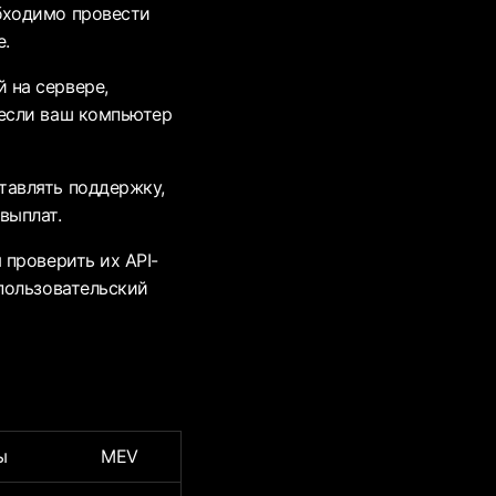
бходимо провести
е.
 на сервере,
 если ваш компьютер
тавлять поддержку,
выплат.
 проверить их API-
 пользовательский
ы
MEV