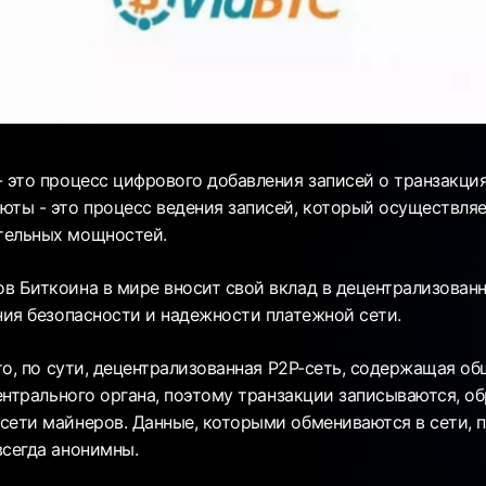
 это процесс цифрового добавления записей о транзакция
юты - это процесс ведения записей, который осуществля
тельных мощностей.
в Биткоина в мире вносит свой вклад в децентрализованну
ния безопасности и надежности платежной сети.
это, по сути, децентрализованная P2P-сеть, содержащая о
центрального органа, поэтому транзакции записываются, о
сети майнеров. Данные, которыми обмениваются в сети, 
всегда анонимны.