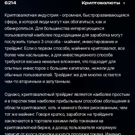
6214
Криптовалюты
Криптовалютная индустрия - огромная, быстроразвивающаяся
сфера, в которой люди могут как обогатиться, как и
обанкротиться. Для большинства интересующихся
пользователей наиболее подходящими для заработка могут
послужить только 3 способа - майнинг, инвестирование и
трейдинг. Если о первом способе, майнинге криптовалют, все
более чем наслышаны, а для инвестиционного способа
требуются весьма немалые вложения, что подходит для
опытных инвесторов с большим капиталом, нежели для
обычных пользователей. Трейдинг же для многих остается
чем-то вторичным и запутанным.
Однако, криптовалютный трейдинг является наиболее простым
и в перспективе наиболее прибыльным способом обогащения в
области криптовалют, хоть и намного более рискованным, чем
тот же майнинг. Говоря кратко, заработок на трейдинге
заключается в торговле какими-либо токенами на
криптовалютной бирже, а доход пользователя напрямую
зависит от курса покупки и курса продажи токена. Именно