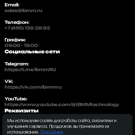
Email:
sales@ibmm.ru
Телефон:
+7 (495) 136-28-92
График:
09:00 - 19:00
Социальные сети
Telegram:
https://t.me/ibmmRU
VK:
https://vk.com/ibmmru
YouTube:
https://www.youtube.com/@IBMMtechnology
Реквизиты
Мы используем cookie для работы сайта, аналитики и
IBMM | technology
улучшения сервиса. Продолжая, вы принимаете их
ИНН: 5032334982
использование.
Подробнее