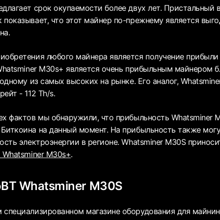
едлагает срок окупаемости более двух лет. Пристальный в
 показывает, что этот майнер по-прежнему является вы
на.
иобретения любого майнера является получение прибыли 
 Whatsminer M30s+ является очень прибыльным майнером 
 одному из самых высоких на рынке. Его аналог, Whatsmin
ейт - 112 Th/s.
ех фактов мы обнаружили, что прибыльность Whatsminer M
Биткоина на данный момент. На прибыльность также могу
мость электроэнергии в регионе. Whatsminer M30S принос
 Whatsminer M30s+
.
oBT Whatsminer M30S
 специализированном магазине оборудования для майнинг