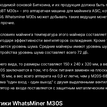
ходимой основой Биткоина, и их продукция должна быть
oBT M30s+ - это аппаратная машина для майнинга ASIC, ко
6. Whatsminer M30s может добывать такие ведущие монеты,
 прочие.
словиях майнинга температура этого майнера составляет о
годаря эффективности вентиляторов охлаждения. Кроме т
ается уровень шума. Средние майнеры имеют уровень шу
стройства уровень шума составляет всего 72 дБ.
го вида, то размеры составляют 150 x 240 x 320 мм, а вес 
S заключается в том, что блок питания заменен на плоск
15 мм, а вес всего аппарата на 0,9 кг легче, чем у M20S-6
ема "один вход - один выход" с двумя выделенными венти
лятор на входе поставляется с защитным металлическим 
тики WhatsMiner M30S