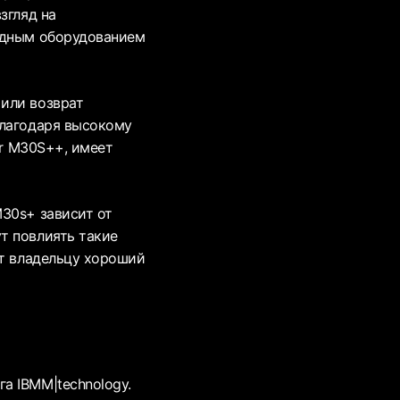
згляд на
годным оборудованием
или возврат
благодаря высокому
er M30S++, имеет
30s+ зависит от
т повлиять такие
ит владельцу хороший
а IBMM|technology.