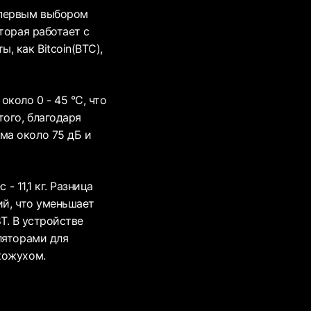
 первым выбором
торая работает с
 как Bitcoin(BTC),
коло 0 - 45 °C, что
ого, благодаря
ма около 75 дБ и
- 11,1 кг. Разница
ий, что уменьшает
8T. В устройстве
ляторами для
кожухом.