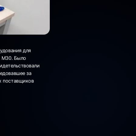
рудования для
и M30. Было
видетельствовали
ледовавшее за
их поставщиков