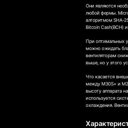
Они являются необ
любой фермы. Micr
алгоритмом SHA-25
Bitcoin Cash(BCH) и
При оптимальных у
можно ожидать бла
вентиляторам сниж
выше, но у этого у
Что касается внешне
между M30S+ и M20
высоту аппарата на 
используется сист
охлаждения. Венти
Характерис