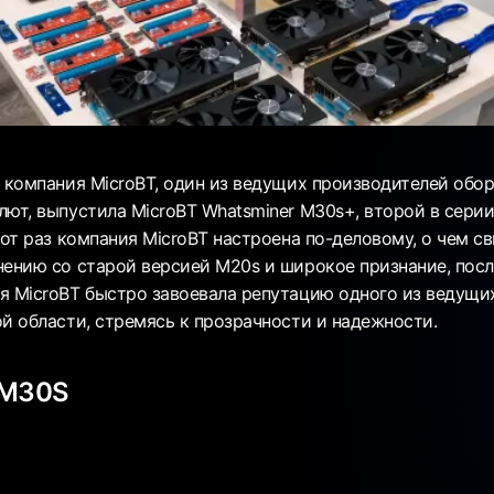
а компания MicroBT, один из ведущих производителей обо
лют, выпустила MicroBT Whatsminer M30s+, второй в сери
тот раз компания MicroBT настроена по-деловому, о чем с
нению со старой версией M20s и широкое признание, пос
я MicroBT быстро завоевала репутацию одного из ведущ
ой области, стремясь к прозрачности и надежности.
 M30S