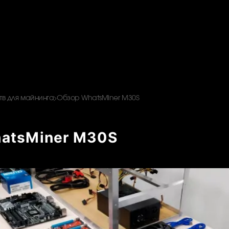
в для майнинга
Обзор WhatsMiner M30S
atsMiner M30S