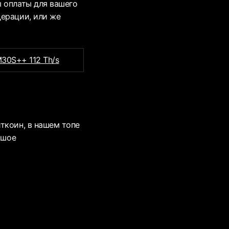
ы оплаты для вашего
дерации, или же
M30S++ 112 Th/s
ткоин, в нашем топе
ьшое