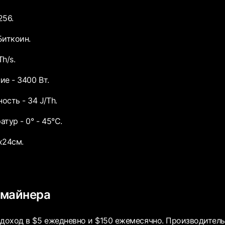
256.
Биткоин.
h/s.
ие - 3400 Вт.
сть - 34 J/Th.
тур - 0° - 45°C.
х24см.
 майнера
оход в $5 ежедневно и $150 ежемесячно. Производитель