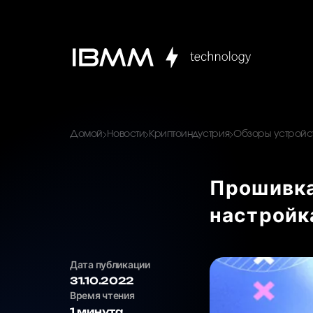
Домой
Новости
Криптоиндустрия
Обзоры устройст
Прошивка
настройк
Дата публикации
31.10.2022
Время чтения
1 минута