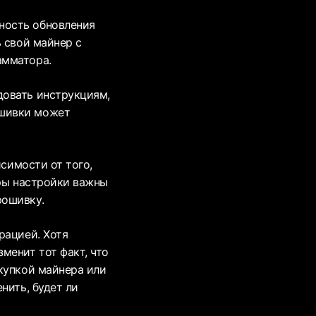
ность обновления
 свой майнер с
амматора.
довать инструкциям,
ошивки может
исимости от того,
тры настройки важны
рошивку.
рацией. Хотя
менит тот факт, что
купкой майнера или
нить, будет ли