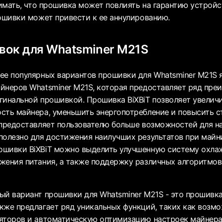
имать, что прошивка может повлиять на гарантию устройс
шивки может привести к ее аннулированию.
вок для Whatsminer M21S
ее популярных вариантов прошивки для Whatsminer M21S яв
йнеров Whatsminer M21S, которая предоставляет ряд пре
гинальной прошивкой. Прошивка BiXBiT позволяет увелич
сть майнера, уменьшить энергопотребление и повысить с
 предоставляет пользователю больше возможностей для н
полезно для достижения наилучших результатов при майн
ошивки BiXBiT можно выделить улучшенную систему охла
жения питания, а также поддержку различных алгоритмов
ый вариант прошивки для Whatsminer M21S - это прошивка 
кже предлагает ряд уникальных функций, таких как возм
яторов и автоматическую оптимизацию настроек майнера