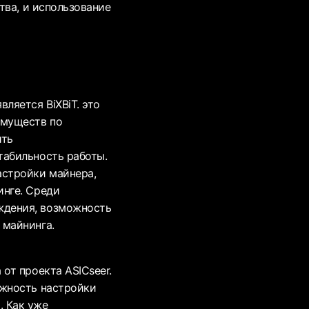
тва, и использование
ляется BiXBiT. это
имуществ по
ить
табильность работы.
астройки майнера,
инге. Среди
ждения, возможность
 майнинга.
от проекта ASICseer.
ожность настройки
. Как уже