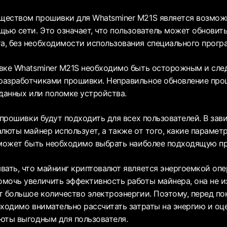
еством прошивки для Whatsminer M21S является возмож
щью сети. Это означает, что пользователь может обновить
, без необходимости использования специального прогр
вке Whatsminer M21S необходимо быть осторожным и сле
разработчиками прошивки. Неправильное обновление пр
 данных или поломке устройства.
 прошивки будут подходить для всех пользователей. В зав
алюты майнер использует, а также от того, какие параме
 может быть необходимо выбрать наиболее подходящую п
вать, что майнинг криптовалют является энергоемкой опе
мочь увеличить эффективность работы майнера, она не из
т большое количество электроэнергии. Поэтому, перед по
ходимо внимательно рассчитать затраты на энергию и оце
юты выгодным для пользователя.