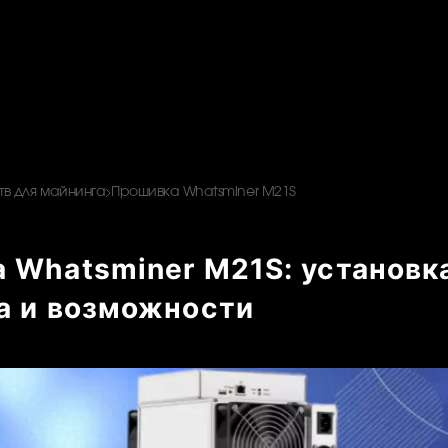
в для майнинга
Прошивка Whatsminer M21S
 Whatsminer M21S: установк
а и возможности