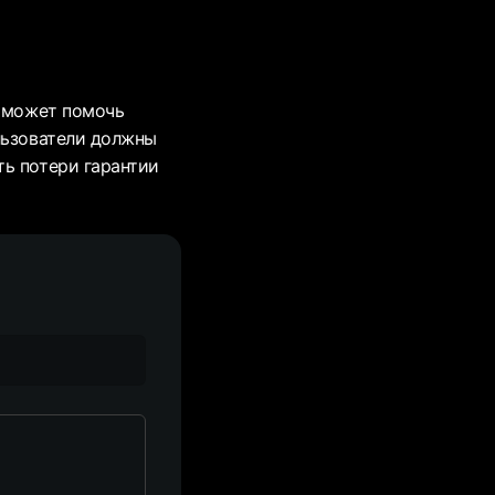
й может помочь
льзователи должны
ть потери гарантии