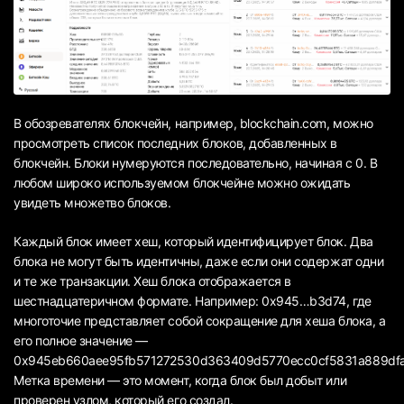
В обозревателях блокчейн, например, blockchain.com, можно
просмотреть список последних блоков, добавленных в
блокчейн. Блоки нумеруются последовательно, начиная с 0. В
любом широко используемом блокчейне можно ожидать
увидеть множетво блоков.
Каждый блок имеет хеш, который идентифицирует блок. Два
блока не могут быть идентичны, даже если они содержат одни
и те же транзакции. Хеш блока отображается в
шестнадцатеричном формате. Например: 0x945…b3d74, где
многоточие представляет собой сокращение для хеша блока, а
его полное значение —
0x945eb660aee95fb571272530d363409d5770ecc0cf5831a889dfa
Метка времени — это момент, когда блок был добыт или
проверен узлом, который его создал.