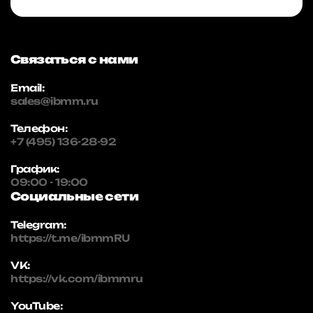
Связаться с нами
Email:
sales@ibmm.ru
Телефон:
+7 (495) 136-28-92
График:
09:00 - 19:00
Социальные сети
Telegram:
https://t.me/ibmmRU
VK:
https://vk.com/ibmmru
YouTube: