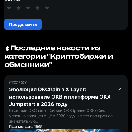
Продолжить
Последние новости из
категории "Криптобиржи и
обменники"
07.07.2026
Эволюция OKChain в X Layer:
использование OKB и платформа OKX
Jumpstart в 2026 году
Блокчейн OKChain от биржи OKX (ранее OKEx) был
успешно запущен ещё в 2020 году и с тех пор прошёл
значительную..
Просмотров:: 1669