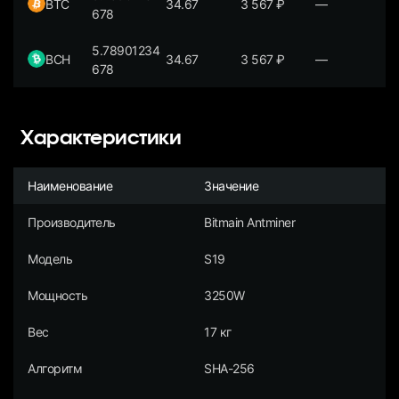
BTC
34.67
3 567
₽
—
678
5.78901234
BCH
34.67
3 567
₽
—
678
Характеристики
Наименование
Значение
Производитель
Bitmain Antminer
Модель
S19
Мощность
3250W
Вес
17 кг
Алгоритм
SHA-256