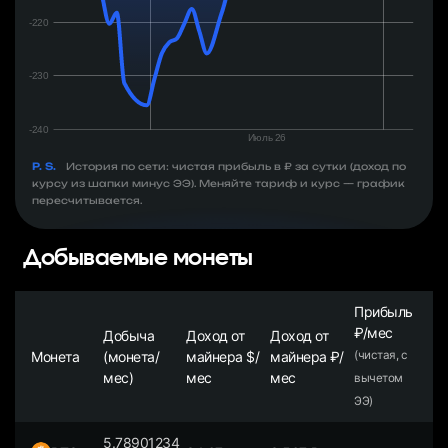
P. S.
История по сети: чистая прибыль в ₽ за сутки (доход по
курсу из шапки минус ЭЭ). Меняйте тариф и курс — график
пересчитывается.
Добываемые монеты
Прибыль
₽/мес
Добыча
Доход от
Доход от
Монета
(монета/
майнера $/
майнера ₽/
(чистая, с
мес)
мес
мес
вычетом
ЭЭ)
5.78901234