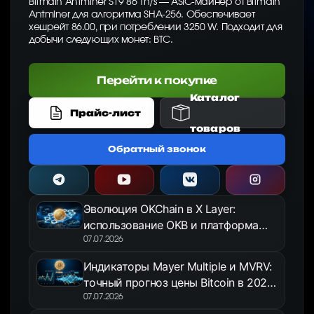
Bitmain Antminer S19 86 Th/s — ASIC-майнер от Bitmain
Antminer для алгоритма SHA-256. Обеспечивает
хешрейт 86.00, при потреблении 3250 W. Подходит для
добычи следующих монет: BTC.
Перейти к покупке
Каталог
Прайс-лист
товаров
Обратный звонок
Эволюция OKChain в X Layer:
использование OKB и платформа
OKX Jumpstart в 2026 году
07.07.2026
Индикаторы Mayer Multiple и MVRV:
точный прогноз цены Bitcoin в 2026
году
07.07.2026