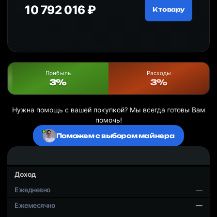
10 792 016 ₽
18
ру
К товару
Прибыль
Расходы
3%
3%
Нужна помощь с вашей покупкой? Мы всегда готовы Вам
помочь!
Поможем с выбором майнера
Доход
—
—