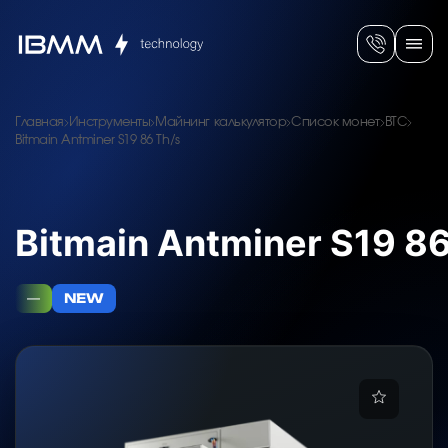
Главная
Инструменты
Майнинг калькулятор
Список монет
BTC
Bitmain Antminer S19 86 Th/s
Bitmain Antminer S19 86
—
NEW