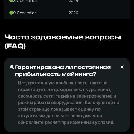
8 Generation
2024
9 Generation
2026
Часто задаваемые вопросы
(FAQ)
Гарантирована ли постоянная
прибыльность майнинга?
Нет, постоянную прибыльность никто не
гарантирует: на доход влияют курс монет,
сложность сети, тариф на электроэнергию и
режим работы оборудования. Калькулятор на
этой странице показывает оценку по
актуальным данным — периодически
обновляйте расчёт при изменении условий.