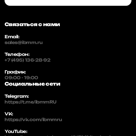
Связаться с нами
Email:
sales@ibmm.ru
Телефон:
+7 (495) 136-28-92
График:
09:00 - 19:00
Социальные сети
Telegram:
https://t.me/ibmmRU
VK:
https://vk.com/ibmmru
YouTube: