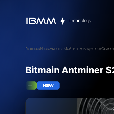
Главная
Инструменты
Майнинг калькулятор
Список
Bitmain Antminer S
—
NEW