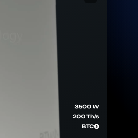
3500 W
200 Th/s
BTC