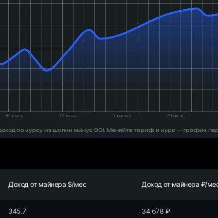
 (доход по курсу из шапки минус ЭЭ). Меняйте тариф и курс — график пе
Доход от майнера $/мес
Доход от майнера ₽/ме
345.7
34 678
₽