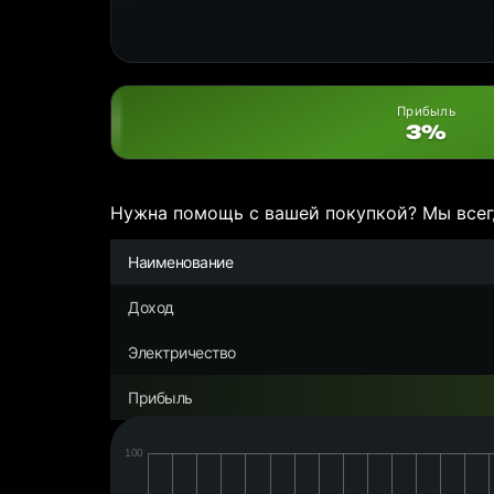
Прибыль
3%
Нужна помощь с вашей покупкой? Мы всег
Наименование
Доход
Электричество
Прибыль
Дата:
Чистая
прибыль/