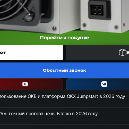
т Bitmain Antminer для алгоритма SHA-256. Обеспечивает хешрейт 2
Перейти к покупке
ст
Обратный звонок
спользование OKB и платформа OKX Jumpstart в 2026 году
RV: точный прогноз цены Bitcoin в 2026 году