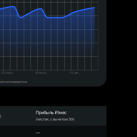
ресчитывается.
Прибыль ₽/мес
с
(чистая, с вычетом ЭЭ)
—