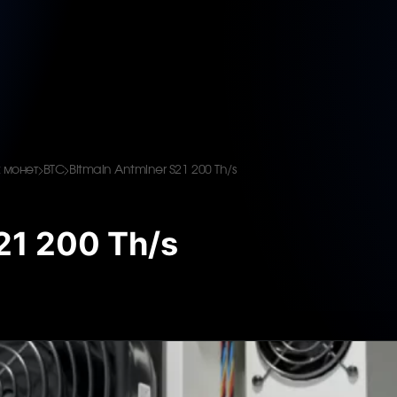
 монет
BTC
Bitmain Antminer S21 200 Th/s
21 200 Th/s