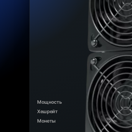
Мощность
Хешрейт
Монеты