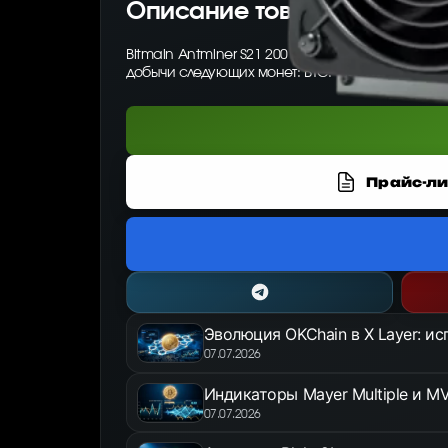
Описание товара
Bitmain Antminer S21 200 Th/s — ASIC-майнер о
добычи следующих монет: BTC.
Прайс-ли
Эволюция OKChain в X Layer: и
07.07.2026
Индикаторы Mayer Multiple и MV
07.07.2026