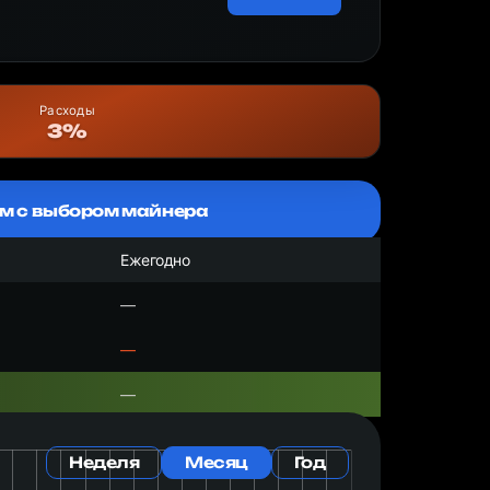
Расходы
3%
м с выбором майнера
Ежегодно
—
—
—
Неделя
Месяц
Год