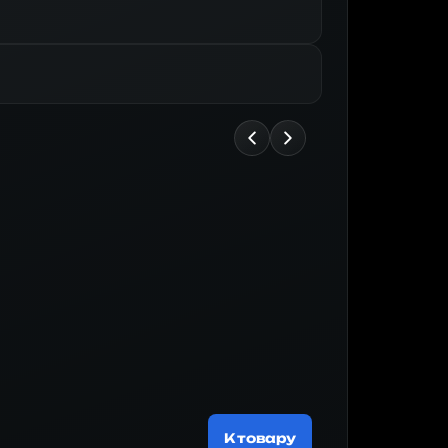
Майнер
188 519 ₽
К товару