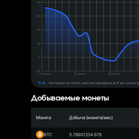
день:
₽
P. S.
История по сети: чистая прибыль в ₽ за сутки
Добываемые монеты
Монета
Добыча (монета/мес)
BTC
5.78901234 678