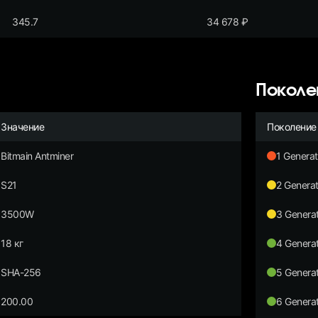
345.7
34 678
₽
Поколе
Значение
Поколение
Bitmain Antminer
1 Generat
S21
2 Generat
3500W
3 Generat
18 кг
4 Generat
SHA-256
5 Generat
200.00
6 Generat