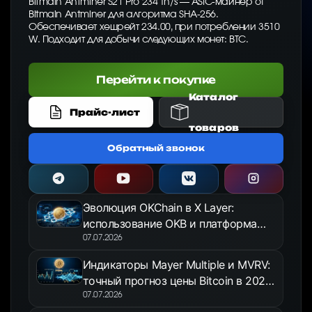
Bitmain Antminer S21 Pro 234 Th/s — ASIC-майнер от
Bitmain Antminer для алгоритма SHA-256.
Обеспечивает хешрейт 234.00, при потреблении 3510
W. Подходит для добычи следующих монет: BTC.
Перейти к покупке
Каталог
Прайс-лист
товаров
Обратный звонок
Эволюция OKChain в X Layer:
использование OKB и платформа
OKX Jumpstart в 2026 году
07.07.2026
Индикаторы Mayer Multiple и MVRV:
точный прогноз цены Bitcoin в 2026
году
07.07.2026