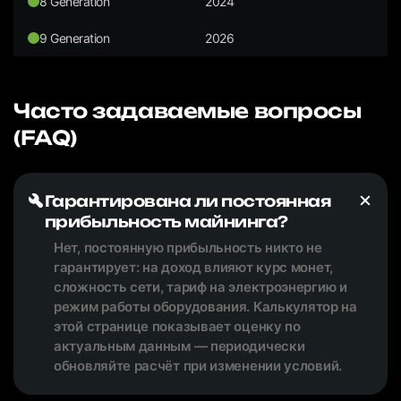
8 Generation
2024
9 Generation
2026
Часто задаваемые вопросы
(FAQ)
Гарантирована ли постоянная
прибыльность майнинга?
Нет, постоянную прибыльность никто не
гарантирует: на доход влияют курс монет,
сложность сети, тариф на электроэнергию и
режим работы оборудования. Калькулятор на
этой странице показывает оценку по
актуальным данным — периодически
обновляйте расчёт при изменении условий.