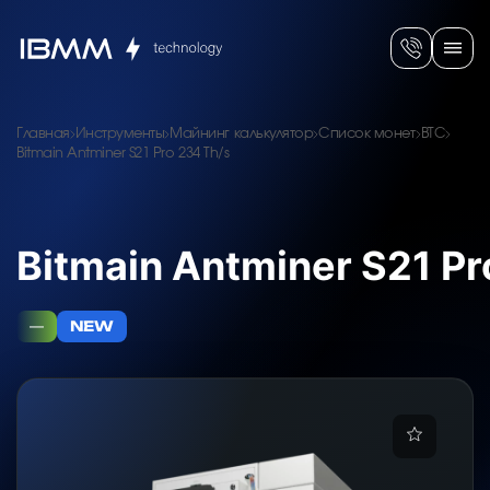
Главная
Инструменты
Майнинг калькулятор
Список монет
BTC
Bitmain Antminer S21 Pro 234 Th/s
Bitmain Antminer S21 Pr
—
NEW