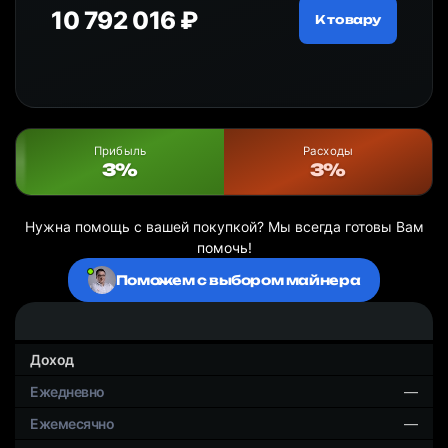
10 792 016 ₽
18
ру
К товару
Прибыль
Расходы
3%
3%
Нужна помощь с вашей покупкой? Мы всегда готовы Вам
помочь!
Поможем с выбором майнера
Доход
—
—