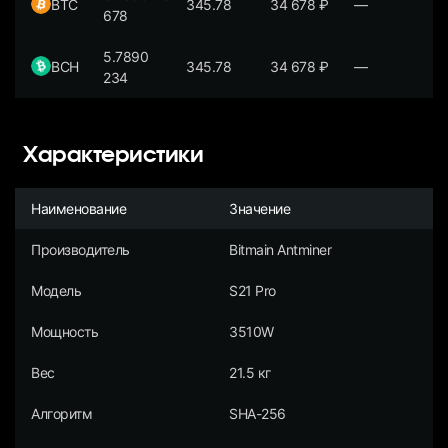
BTC
345.78
34 678
₽
—
678
5.7890
BCH
345.78
34 678
₽
—
234
Характеристики
Наименование
Значение
Производитель
Bitmain Antminer
Модель
S21 Pro
Мощность
3510W
Вес
21.5 кг
Алгоритм
SHA-256