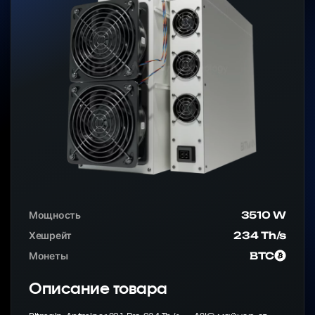
Мощность
3510 W
Хешрейт
234 Th/s
Монеты
BTC
Описание товара