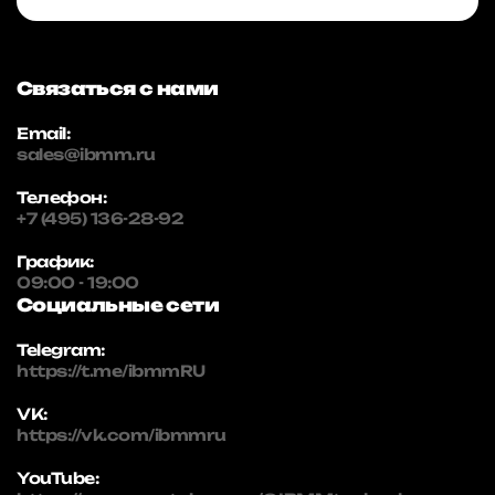
Связаться с нами
Email:
sales@ibmm.ru
Телефон:
+7 (495) 136-28-92
График:
09:00 - 19:00
Социальные сети
Telegram:
https://t.me/ibmmRU
VK:
https://vk.com/ibmmru
YouTube: