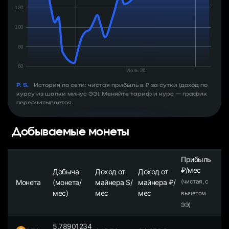
P. S.
История по сети: чистая прибыль в ₽ за сутки (доход по
курсу из шапки минус ЭЭ). Меняйте тариф и курс — график
пересчитывается.
Добываемые монеты
Прибыль
₽/мес
Добыча
Доход от
Доход от
Монета
(монета/
майнера $/
майнера ₽/
(чистая, с
мес)
мес
мес
вычетом
ЭЭ)
5.78901234