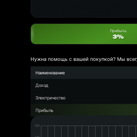
Прибыль
3%
Нужна помощь с вашей покупкой? Мы всег
Наименование
Доход
Электричество
Прибыль
Дата:
Чистая
прибыль/