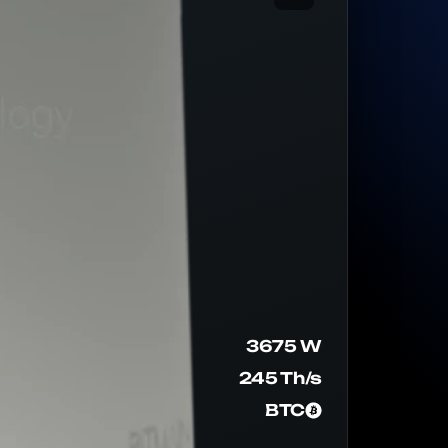
3675 W
245 Th/s
BTC