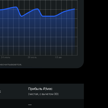
ресчитывается.
Прибыль ₽/мес
с
(чистая, с вычетом ЭЭ)
—