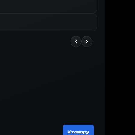
Майнер
200 537 
К товару