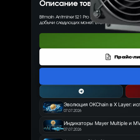
Описание товара
Bitmain Antminer S21 Pro 245 Th/s — ASIC-майне
добычи следующих монет: BTC.
Прайс-ли
Эволюция OKChain в X Layer: и
07.07.2026
Индикаторы Mayer Multiple и MV
07.07.2026