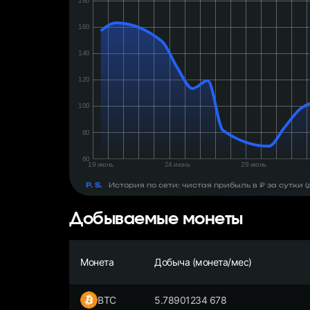
день:
₽
P. S.
История по сети: чистая прибыль в ₽ за сутки
Добываемые монеты
Монета
Добыча (монета/мес)
BTC
5.78901234 678