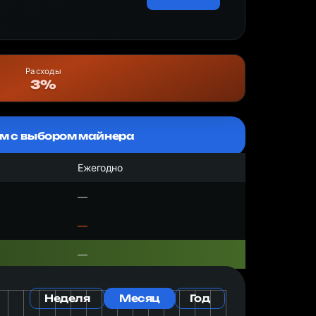
Расходы
3%
м с выбором майнера
Ежегодно
—
—
—
Неделя
Месяц
Год