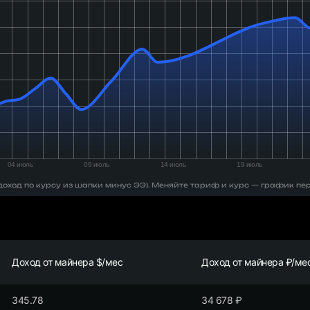
 (доход по курсу из шапки минус ЭЭ). Меняйте тариф и курс — график пе
Доход от майнера $/мес
Доход от майнера ₽/ме
345.78
34 678
₽