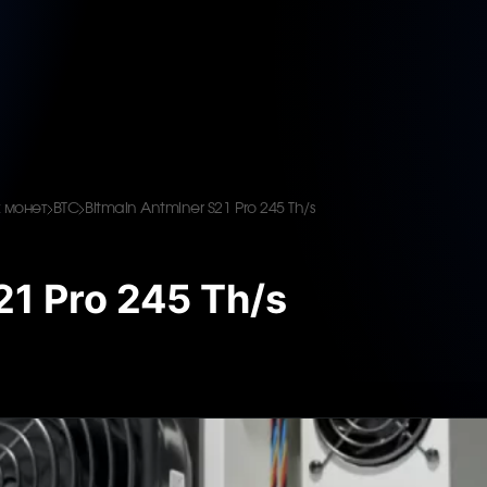
 монет
BTC
Bitmain Antminer S21 Pro 245 Th/s
21 Pro 245 Th/s