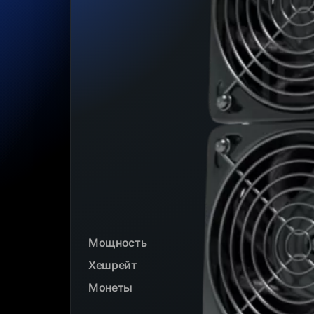
Мощность
Хешрейт
Монеты