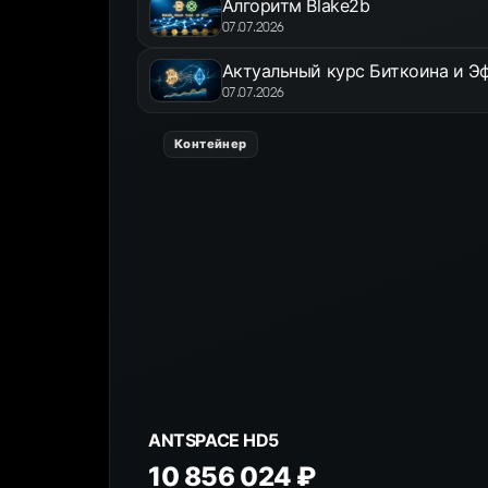
Алгоритм Blake2b
07.07.2026
Актуальный курс Биткоина и Эф
07.07.2026
Контейнер
ANTSPACE HD5
10 856 024 ₽
К товару