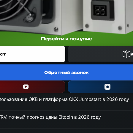
р от Bitmain Antminer для алгоритма SHA-256. Обеспечивает хешрей
Перейти к покупке
ст
Обратный звонок
спользование OKB и платформа OKX Jumpstart в 2026 году
RV: точный прогноз цены Bitcoin в 2026 году