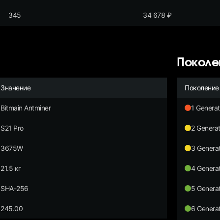
345
34 678
₽
Поколе
Значение
Поколение
Bitmain Antminer
1 Generat
S21 Pro
2 Generat
3675W
3 Generat
21.5 кг
4 Generat
SHA-256
5 Generat
245.00
6 Generat