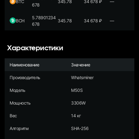
BTC
345.78
34 678
₽
—
678
5.78901234
BCH
345.78
34 678
₽
—
678
Характеристики
Наименование
Значение
Производитель
Whatsminer
Модель
M50S
Мощность
3306W
Вес
14 кг
Алгоритм
SHA-256