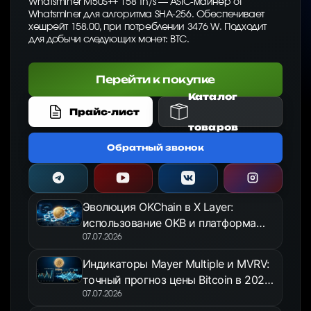
Whatsminer M50S++ 158 Th/s — ASIC-майнер от
Whatsminer для алгоритма SHA-256. Обеспечивает
хешрейт 158.00, при потреблении 3476 W. Подходит
для добычи следующих монет: BTC.
Перейти к покупке
Каталог
Прайс-лист
товаров
Обратный звонок
Эволюция OKChain в X Layer:
использование OKB и платформа
OKX Jumpstart в 2026 году
07.07.2026
Индикаторы Mayer Multiple и MVRV:
точный прогноз цены Bitcoin в 2026
году
07.07.2026