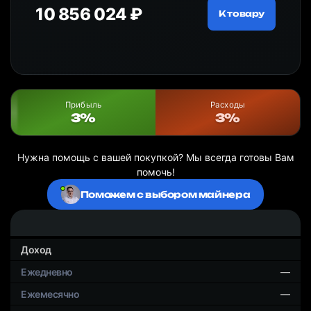
10 856 024 ₽
20
ру
К товару
Прибыль
Расходы
3%
3%
Нужна помощь с вашей покупкой? Мы всегда готовы Вам
помочь!
Поможем с выбором майнера
Доход
—
—