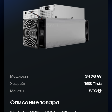
Мощность
3476 W
Хешрейт
158 Th/s
Монеты
BTC
Описание товара