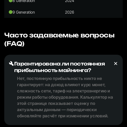
8 Generation
2024
9 Generation
2026
Часто задаваемые вопросы
(FAQ)
Гарантирована ли постоянная
прибыльность майнинга?
Нет, постоянную прибыльность никто не
гарантирует: на доход влияют курс монет,
сложность сети, тариф на электроэнергию и
режим работы оборудования. Калькулятор на
этой странице показывает оценку по
актуальным данным — периодически
обновляйте расчёт при изменении условий.