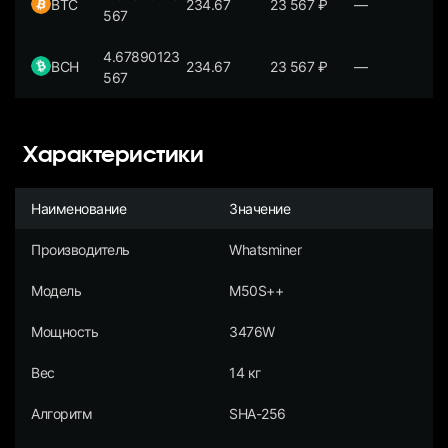
BTC
234.67
23 567
₽
—
567
4.67890123
BCH
234.67
23 567
₽
—
567
Характеристики
Наименование
Значение
Производитель
Whatsminer
Модель
M50S++
Мощность
3476W
Вес
14 кг
Алгоритм
SHA-256