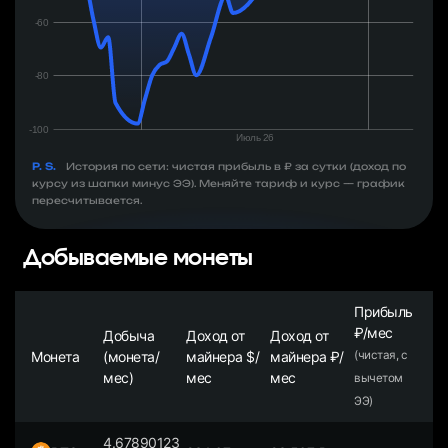
P. S.
История по сети: чистая прибыль в ₽ за сутки (доход по
курсу из шапки минус ЭЭ). Меняйте тариф и курс — график
пересчитывается.
Добываемые монеты
Прибыль
₽/мес
Добыча
Доход от
Доход от
Монета
(монета/
майнера $/
майнера ₽/
(чистая, с
мес)
мес
мес
вычетом
ЭЭ)
4.67890123