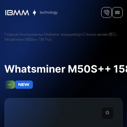
Главная
Инструменты
Майнинг калькулятор
Список монет
BTC
Whatsminer M50S++ 158 Th/s
Whatsminer M50S++ 15
—
NEW