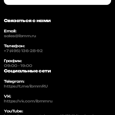
Связаться с нами
Email:
sales@ibmm.ru
Телефон:
+7 (495) 136-28-92
График:
09:00 - 19:00
Социальные сети
Telegram:
https://t.me/ibmmRU
VK:
https://vk.com/ibmmru
YouTube: