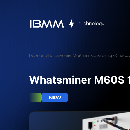
Главная
Инструменты
Майнинг калькулятор
Список
Whatsminer M60S 1
—
NEW