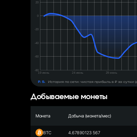
день:
₽
P. S.
История по сети: чистая прибыль в ₽ за сутки
Добываемые монеты
Монета
Добыча (монета/мес)
BTC
4.67890123 567