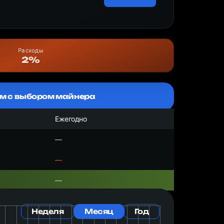
Расходы
2%
м с выбором майнера
Ежегодно
—
—
—
Неделя
Месяц
Год