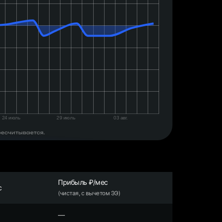
ресчитывается.
Прибыль ₽/мес
с
(чистая, с вычетом ЭЭ)
—