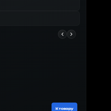
Майнер
200 537 
К товару