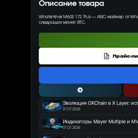
Описание товара
Whatsminer M60S 172 Th/s — ASIC-майнер от Wh
следующих монет: BTC.
Прайс-ли
Эволюция OKChain в X Layer: и
07.07.2026
Индикаторы Mayer Multiple и MV
07.07.2026