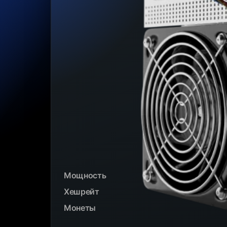
Мощность
Хешрейт
Монеты