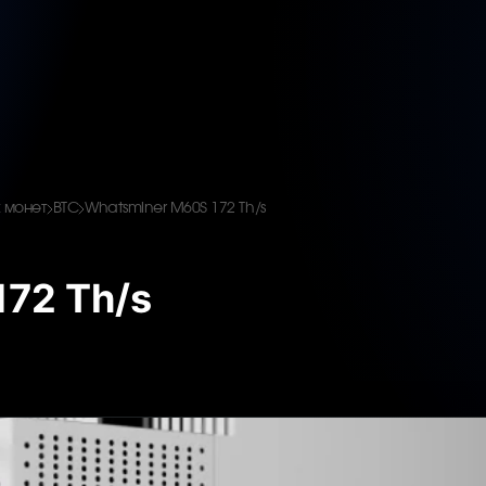
 монет
BTC
Whatsminer M60S 172 Th/s
72 Th/s