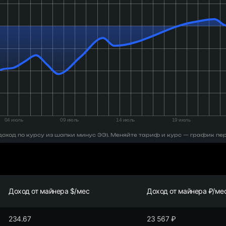
 (доход по курсу из шапки минус ЭЭ). Меняйте тариф и курс — график пе
Доход от майнера $/мес
Доход от майнера ₽/ме
234.67
23 567
₽