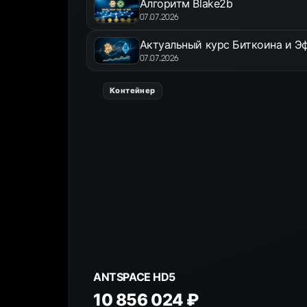
Алгоритм Blake2b
07.07.2026
Актуальный курс Биткоина и Эф
07.07.2026
Контейнер
ANTSPACE HD5
10 856 024 ₽
К товару