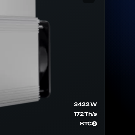
3422 W
172 Th/s
BTC