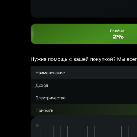
Прибыль
2%
Нужна помощь с вашей покупкой? Мы всег
Наименование
Доход
Электричество
Прибыль
Дата:
Чистая
прибыль/