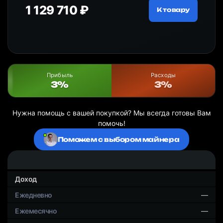
1 129 710 ₽
12
ру
К товару
Прибыль
Расходы
3%
3%
Нужна помощь с вашей покупкой? Мы всегда готовы Вам
помочь!
Поможем с выбором майнера
Доход
—
—