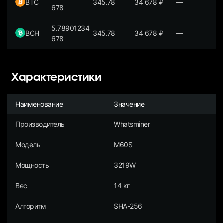
BTC
345.78
34 678
₽
—
678
5.78901234
BCH
345.78
34 678
₽
—
678
Характеристики
Наименование
Значение
Производитель
Whatsminer
Модель
M60S
Мощность
3219W
Вес
14 кг
Алгоритм
SHA-256