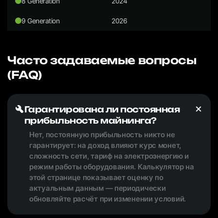
8 Generation
2024
9 Generation
2026
Часто задаваемые вопросы
(FAQ)
Гарантирована ли постоянная
прибыльность майнинга?
Нет, постоянную прибыльность никто не
гарантирует: на доход влияют курс монет,
сложность сети, тариф на электроэнергию и
режим работы оборудования. Калькулятор на
этой странице показывает оценку по
актуальным данным — периодически
обновляйте расчёт при изменении условий.