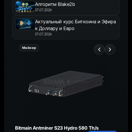
Алгоритм Blake2b
07.07.2026
Актуальный курс Биткоина и Эфира
к Доллару и Евро
07.07.2026
Майнер
Bitmain Antminer S23 Hydro 580 Th/s
HC4