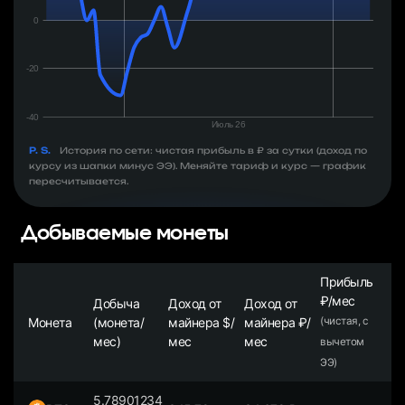
P. S.
История по сети: чистая прибыль в ₽ за сутки (доход по
курсу из шапки минус ЭЭ). Меняйте тариф и курс — график
пересчитывается.
Добываемые монеты
Прибыль
₽/мес
Добыча
Доход от
Доход от
Монета
(монета/
майнера $/
майнера ₽/
(чистая, с
мес)
мес
мес
вычетом
ЭЭ)
5.78901234