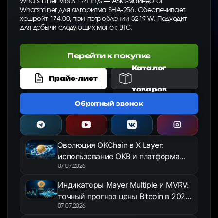
Whatsminer M60S 174 Th/s — ASIC-майнер от
Whatsminer для алгоритма SHA-256. Обеспечивает
хешрейт 174.00, при потреблении 3219 W. Подходит
для добычи следующих монет: BTC.
Перейти к покупке
Каталог
Прайс-лист
товаров
Обратный звонок
Эволюция OKChain в X Layer:
использование OKB и платформа
OKX Jumpstart в 2026 году
07.07.2026
Индикаторы Mayer Multiple и MVRV:
точный прогноз цены Bitcoin в 2026
году
07.07.2026