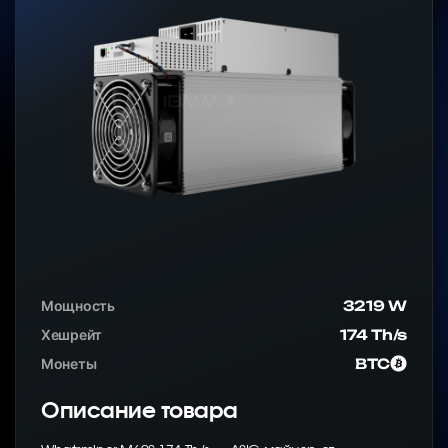
Мощность
3219 W
Хешрейт
174 Th/s
Монеты
BTC
Описание товара