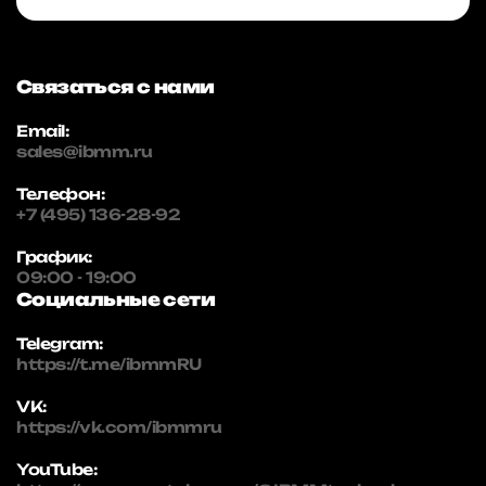
Связаться с нами
Email:
sales@ibmm.ru
Телефон:
+7 (495) 136-28-92
График:
09:00 - 19:00
Социальные сети
Telegram:
https://t.me/ibmmRU
VK:
https://vk.com/ibmmru
YouTube: