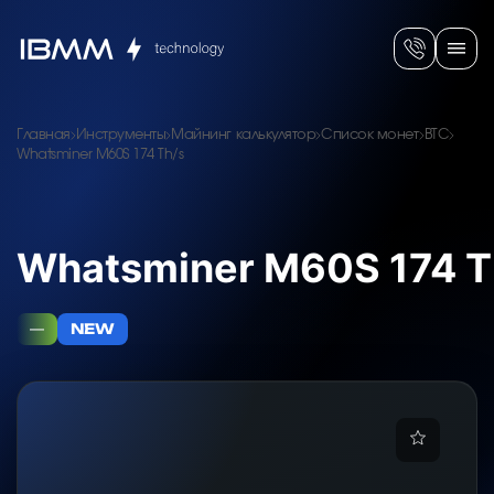
Главная
Инструменты
Майнинг калькулятор
Список монет
BTC
Whatsminer M60S 174 Th/s
Whatsminer M60S 174 T
—
NEW