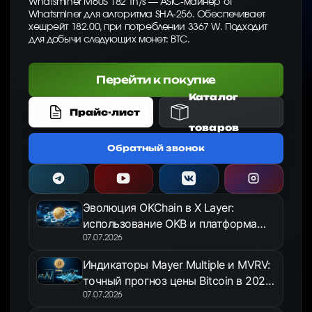
Whatsminer M60S 182 Th/s — ASIC-майнер от
Whatsminer для алгоритма SHA-256. Обеспечивает
хешрейт 182.00, при потреблении 3367 W. Подходит
для добычи следующих монет: BTC.
Перейти к покупке
Каталог
Прайс-лист
товаров
Обратный звонок
Эволюция OKChain в X Layer:
использование OKB и платформа
OKX Jumpstart в 2026 году
07.07.2026
Индикаторы Mayer Multiple и MVRV:
точный прогноз цены Bitcoin в 2026
году
07.07.2026