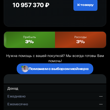
10 957 370 ₽
18
ру
К товару
Прибыль
Расходы
3%
3%
Нужна помощь с вашей покупкой? Мы всегда готовы Вам
помочь!
Поможем с выбором майнера
Доход
—
—