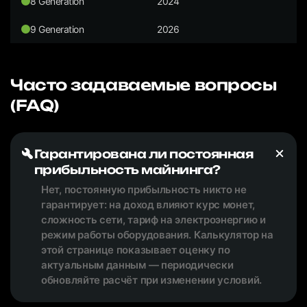
8 Generation
2024
9 Generation
2026
Часто задаваемые вопросы
(FAQ)
Гарантирована ли постоянная
прибыльность майнинга?
Нет, постоянную прибыльность никто не
гарантирует: на доход влияют курс монет,
сложность сети, тариф на электроэнергию и
режим работы оборудования. Калькулятор на
этой странице показывает оценку по
актуальным данным — периодически
обновляйте расчёт при изменении условий.