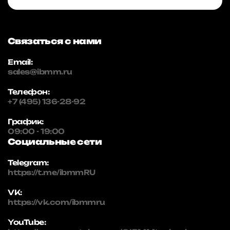
Связаться с нами
Email:
sales@ibmm.ru
Телефон:
+7 (495) 136-28-92
График:
09:00 - 19:00
Социальные сети
Telegram:
https://t.me/ibmmRU
VK:
https://vk.com/ibmmru
YouTube: