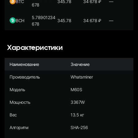
BTC
345.78
34 678
₽
—
678
5.78901234
BCH
345.78
34 678
₽
—
678
Характеристики
Наименование
Значение
Производитель
Whatsminer
Модель
M60S
Мощность
3367W
Вес
13.5 кг
Алгоритм
SHA-256