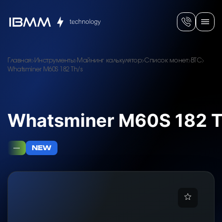
Главная
Инструменты
Майнинг калькулятор
Список монет
BTC
Whatsminer M60S 182 Th/s
Whatsminer M60S 182 T
—
NEW