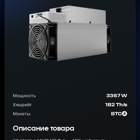
Мощность
3367 W
Хешрейт
182 Th/s
Монеты
BTC
Описание товара