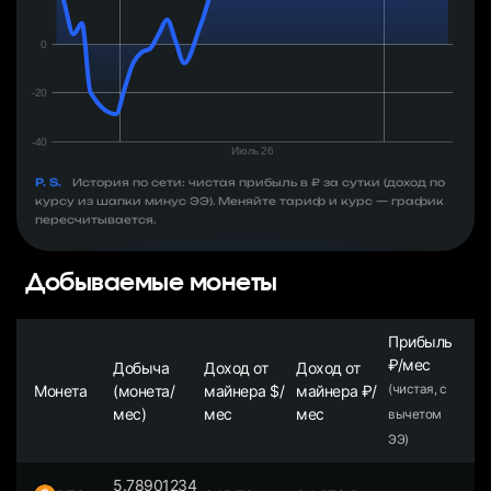
P. S.
История по сети: чистая прибыль в ₽ за сутки (доход по
курсу из шапки минус ЭЭ). Меняйте тариф и курс — график
пересчитывается.
Добываемые монеты
Прибыль
₽/мес
Добыча
Доход от
Доход от
Монета
(монета/
майнера $/
майнера ₽/
(чистая, с
мес)
мес
мес
вычетом
ЭЭ)
5.78901234