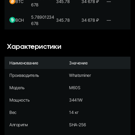
BTC
345.78
34 678
₽
—
678
5.78901234
BCH
345.78
34 678
₽
—
678
Характеристики
Наименование
Значение
Производитель
Whatsminer
Модель
M60S
Мощность
3441W
Вес
14 кг
Алгоритм
SHA-256