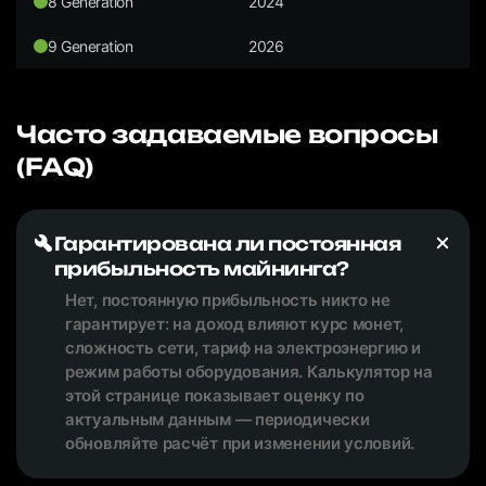
8 Generation
2024
9 Generation
2026
Часто задаваемые вопросы
(FAQ)
Гарантирована ли постоянная
прибыльность майнинга?
Нет, постоянную прибыльность никто не
гарантирует: на доход влияют курс монет,
сложность сети, тариф на электроэнергию и
режим работы оборудования. Калькулятор на
этой странице показывает оценку по
актуальным данным — периодически
обновляйте расчёт при изменении условий.