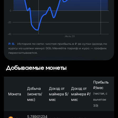
P. S.
История по сети: чистая прибыль в ₽ за сутки (доход по
курсу из шапки минус ЭЭ). Меняйте тариф и курс — график
пересчитывается.
Добываемые монеты
Прибыль
₽/мес
Добыча
Доход от
Доход от
Монета
(монета/
майнера $/
майнера ₽/
(чистая, с
мес)
мес
мес
вычетом
ЭЭ)
5.78901234