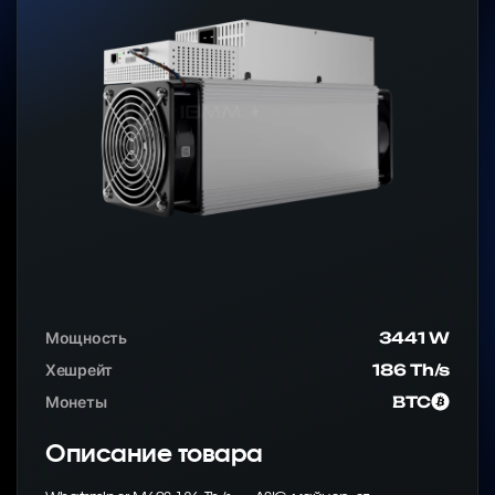
Мощность
3441 W
Хешрейт
186 Th/s
Монеты
BTC
Описание товара