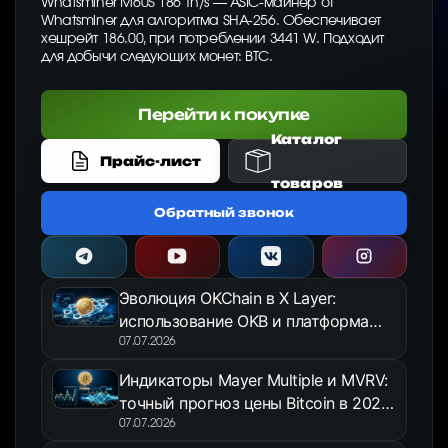
Whatsminer M60S 186 Th/s — ASIC-майнер от
Whatsminer для алгоритма SHA-256. Обеспечивает
хешрейт 186.00, при потреблении 3441 W. Подходит
для добычи следующих монет: BTC.
Перейти к покупке
Каталог
Прайс-лист
товаров
Обратный звонок
Эволюция OKChain в X Layer:
использование OKB и платформа
OKX Jumpstart в 2026 году
07.07.2026
Индикаторы Mayer Multiple и MVRV:
точный прогноз цены Bitcoin в 2026
году
07.07.2026