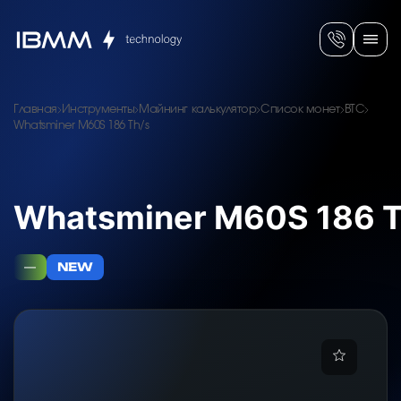
Главная
Инструменты
Майнинг калькулятор
Список монет
BTC
Whatsminer M60S 186 Th/s
Whatsminer M60S 186 T
—
NEW