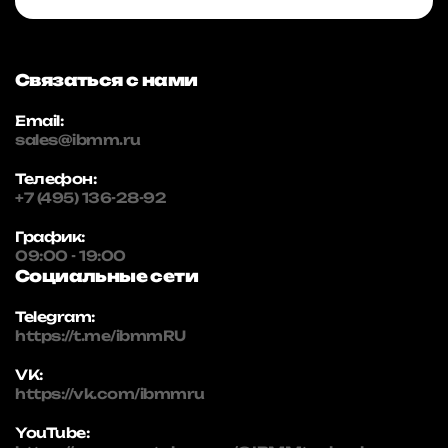
Связаться с нами
Email:
sales@ibmm.ru
Телефон:
+7 (495) 136-28-92
График:
09:00 - 19:00
Социальные сети
Telegram:
https://t.me/ibmmRU
VK:
https://vk.com/ibmmru
YouTube: