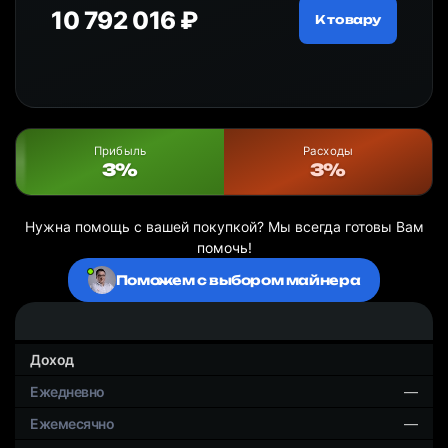
10 792 016 ₽
18
ру
К товару
Прибыль
Расходы
3%
3%
Нужна помощь с вашей покупкой? Мы всегда готовы Вам
помочь!
Поможем с выбором майнера
Доход
—
—