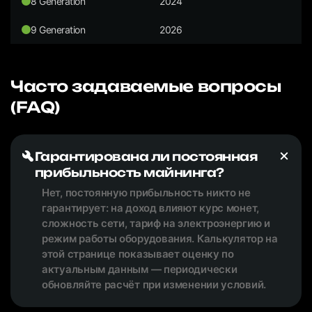
8 Generation
2024
9 Generation
2026
Часто задаваемые вопросы
(FAQ)
Гарантирована ли постоянная
прибыльность майнинга?
Нет, постоянную прибыльность никто не
гарантирует: на доход влияют курс монет,
сложность сети, тариф на электроэнергию и
режим работы оборудования. Калькулятор на
этой странице показывает оценку по
актуальным данным — периодически
обновляйте расчёт при изменении условий.