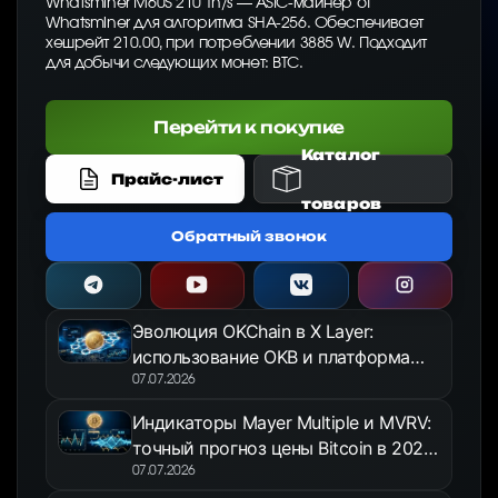
Whatsminer M60S 210 Th/s — ASIC-майнер от
Whatsminer для алгоритма SHA-256. Обеспечивает
хешрейт 210.00, при потреблении 3885 W. Подходит
для добычи следующих монет: BTC.
Перейти к покупке
Каталог
Прайс-лист
товаров
Обратный звонок
Эволюция OKChain в X Layer:
использование OKB и платформа
OKX Jumpstart в 2026 году
07.07.2026
Индикаторы Mayer Multiple и MVRV:
точный прогноз цены Bitcoin в 2026
году
07.07.2026