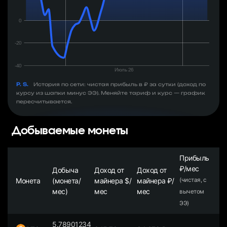
P. S.
История по сети: чистая прибыль в ₽ за сутки (доход по
курсу из шапки минус ЭЭ). Меняйте тариф и курс — график
пересчитывается.
Добываемые монеты
Прибыль
₽/мес
Добыча
Доход от
Доход от
Монета
(монета/
майнера $/
майнера ₽/
(чистая, с
мес)
мес
мес
вычетом
ЭЭ)
5.78901234