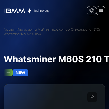
Главная
Инструменты
Майнинг калькулятор
Список монет
BTC
Whatsminer M60S 210 Th/s
Whatsminer M60S 210 T
—
NEW