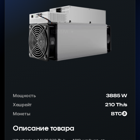
Мощность
3885 W
Хешрейт
210 Th/s
Монеты
BTC
Описание товара