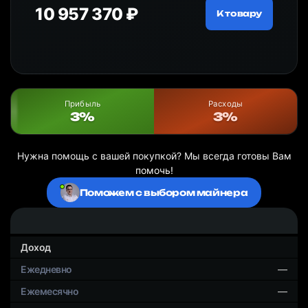
10 957 370 ₽
18
ру
К товару
Прибыль
Расходы
3%
3%
Нужна помощь с вашей покупкой? Мы всегда готовы Вам
помочь!
Поможем с выбором майнера
Доход
—
—