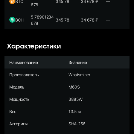
BTC
345.78
34 678
₽
—
678
5.78901234
BCH
345.78
34 678
₽
—
678
Характеристики
Наименование
Значение
Производитель
Whatsminer
Модель
M60S
Мощность
3885W
Вес
13.5 кг
Алгоритм
SHA-256