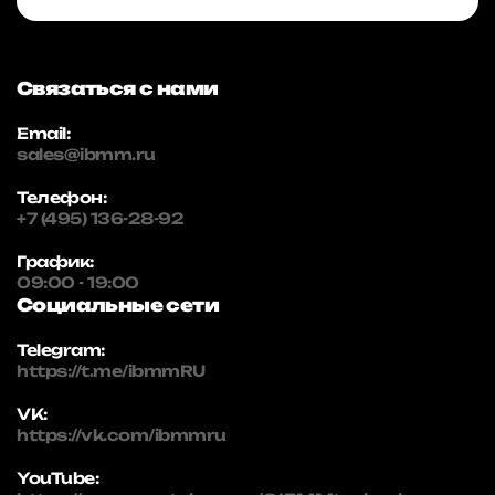
Связаться с нами
Email:
sales@ibmm.ru
Телефон:
+7 (495) 136-28-92
График:
09:00 - 19:00
Социальные сети
Telegram:
https://t.me/ibmmRU
VK:
https://vk.com/ibmmru
YouTube: