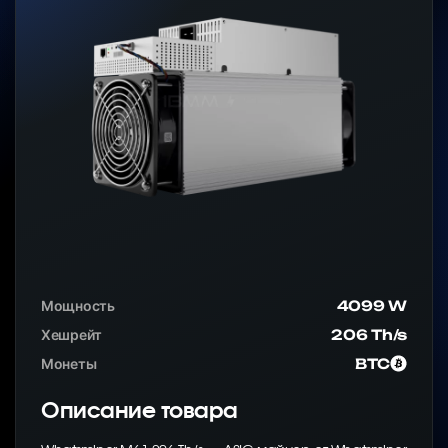
Мощность
4099 W
Хешрейт
206 Th/s
Монеты
BTC
Описание товара