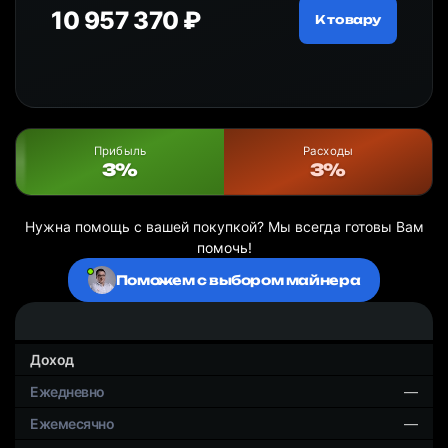
10 957 370 ₽
18
ру
К товару
Прибыль
Расходы
3%
3%
Нужна помощь с вашей покупкой? Мы всегда готовы Вам
помочь!
Поможем с выбором майнера
Доход
—
—