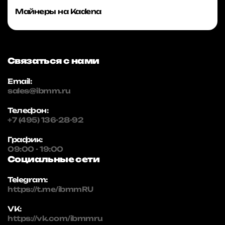
Майнеры на Kadena
Связаться с нами
Email:
sales@ibmm.ru
Телефон:
+7 (495) 136-28-92
График:
09:00 - 19:00
Социальные сети
Telegram:
https://t.me/ibmmRU
VK:
https://vk.com/ibmmru