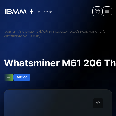
Главная
Инструменты
Майнинг калькулятор
Список монет
BTC
Whatsminer M61 206 Th/s
Whatsminer M61 206 Th
—
NEW