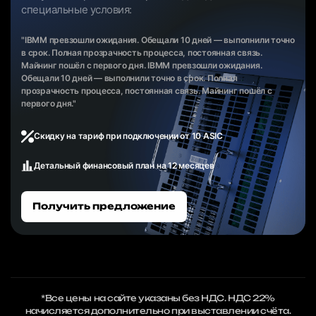
специальные условия:
"IBMM превзошли ожидания. Обещали 10 дней — выполнили точно
в срок. Полная прозрачность процесса, постоянная связь.
Майнинг пошёл с первого дня. IBMM превзошли ожидания.
Обещали 10 дней — выполнили точно в срок. Полная
прозрачность процесса, постоянная связь. Майнинг пошёл с
первого дня."
Скидку на тариф при подключении от 10 ASIC
Детальный финансовый план на 12 месяцев
Получить предложение
*Все цены на сайте указаны без НДС. НДС 22%
начисляется дополнительно при выставлении счёта.