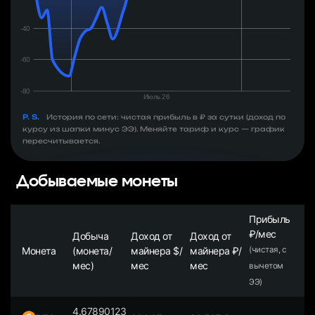
P. S.
История по сети: чистая прибыль в ₽ за сутки (доход по
курсу из шапки минус ЭЭ). Меняйте тариф и курс — график
пересчитывается.
Добываемые монеты
Прибыль
₽/мес
Добыча
Доход от
Доход от
Монета
(монета/
майнера $/
майнера ₽/
(чистая, с
мес)
мес
мес
вычетом
ЭЭ)
4.67890123